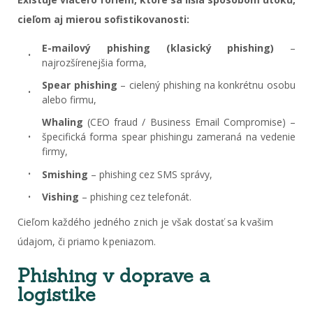
cieľom aj mierou sofistikovanosti:
E-mailový phishing (klasický phishing)
–
najrozšírenejšia forma,
Spear phishing
– cielený phishing na konkrétnu osobu
alebo firmu,
Whaling
(CEO fraud / Business Email Compromise) –
špecifická forma spear phishingu zameraná na vedenie
firmy,
Smishing
– phishing cez SMS správy,
Vishing
– phishing cez telefonát.
Cieľom každého jedného z nich je však dostať sa k vašim
údajom, či priamo k peniazom.
Phishing v doprave a
logistike