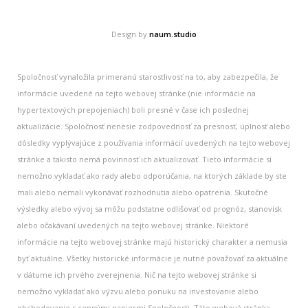
Design by
naum.studio
Spoločnosť vynaložila primeranú starostlivosť na to, aby zabezpečila, že
informácie uvedené na tejto webovej stránke (nie informácie na
hypertextových prepojeniach) boli presné v čase ich poslednej
aktualizácie. Spoločnosť nenesie zodpovednosť za presnosť, úplnosť alebo
dôsledky vyplývajúce z používania informácií uvedených na tejto webovej
stránke a takisto nemá povinnosť ich aktualizovať. Tieto informácie si
nemožno vykladať ako rady alebo odporúčania, na ktorých základe by ste
mali alebo nemali vykonávať rozhodnutia alebo opatrenia. Skutočné
výsledky alebo vývoj sa môžu podstatne odlišovať od prognóz, stanovísk
alebo očakávaní uvedených na tejto webovej stránke. Niektoré
informácie na tejto webovej stránke majú historický charakter a nemusia
byť aktuálne. Všetky historické informácie je nutné považovať za aktuálne
v dátume ich prvého zverejnenia. Nič na tejto webovej stránke si
nemožno vykladať ako výzvu alebo ponuku na investovanie alebo
obchodovanie s cennými papiermi Spoločnosti. Táto webová stránka