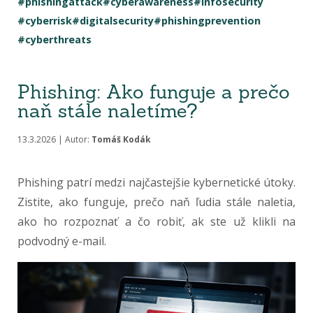
#phishingattack
#cyberawareness
#infosecurity
#cyberrisk
#digitalsecurity
#phishingprevention
#cyberthreats
Phishing: Ako funguje a prečo
naň stále naletíme?
13.3.2026 | Autor:
Tomáš Kodák
Phishing patrí medzi najčastejšie kybernetické útoky.
Zistite, ako funguje, prečo naň ľudia stále naletia,
ako ho rozpoznať a čo robiť, ak ste už klikli na
podvodný e-mail.