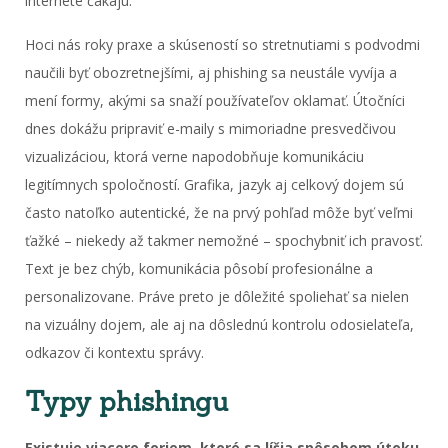
internete čakajú.
Hoci nás roky praxe a skúseností so stretnutiami s podvodmi
naučili byť obozretnejšími, aj phishing sa neustále vyvíja a
mení formy, akými sa snaží používateľov oklamať. Útočníci
dnes dokážu pripraviť e-maily s mimoriadne presvedčivou
vizualizáciou, ktorá verne napodobňuje komunikáciu
legitímnych spoločností. Grafika, jazyk aj celkový dojem sú
často natoľko autentické, že na prvý pohľad môže byť veľmi
ťažké – niekedy až takmer nemožné – spochybniť ich pravosť.
Text je bez chýb, komunikácia pôsobí profesionálne a
personalizovane. Práve preto je dôležité spoliehať sa nielen
na vizuálny dojem, ale aj na dôslednú kontrolu odosielateľa,
odkazov či kontextu správy.
Typy phishingu
Existuje viacero foriem, ktoré sa líšia spôsobom útoku,