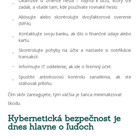
Okamžite si zmeňte heslá – najmä k účtu, ktorý ste
zadali, a všade tam, kde používate rovnaké heslo.
Aktivujte alebo skontrolujte dvojfaktorové overenie
(MFA).
Kontaktujte svoju banku, ak išlo o finančné údaje alebo
kartu.
Skontrolujte pohyby na účte a nastavte si notifikácie
transakcií.
Informujte IT oddelenie, ak ide o firemný účet.
Spustite antivírusovú kontrolu zariadenia, ak ste
sťahovali prílohu.
Čím skôr zareagujete, tým väčšia je šanca minimalizovať
škodu.
Kybernetická bezpečnosť je
dnes hlavne o ľuďoch