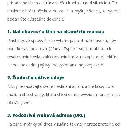
prirodzene klesá a stráca väčšiu kontrolu nad situáciou. To
následne hrá útočníkovi do kariet a zvyšuje šancu, že sa mu
podarí útok úspešne dokončiť.
1. Naliehavosť a tlak na okamžitú reakciu
Phishingové správy často vytvárajú pocit naliehavosti, aby
obeť konala bez rozmýšľania. Typické sú formulácie a k
resetovaniu hesla, zablokovaniu karty, nezaplatenej faktúra
alebo „poslednej výzvy“ na vykonanie nejakej akcie.
2. Žiadosť o citlivé údaje
Nikdy nezadávajte svoje heslá ani autorizačné kódy do e-
mailu alebo stránky, ktorú ste si sami nevyžiadali priamo cez
oficiálny web.
3. Podozrivá webová adresa (URL)
Falošné stránky sú dnes vizuálne takmer nerozoznateľné od