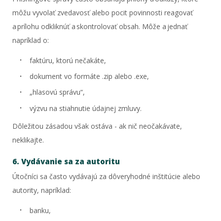
môžu vyvolať zvedavosť alebo pocit povinnosti reagovať
a prílohu odkliknúť a skontrolovať obsah. Môže a jednať
napríklad o:
faktúru, ktorú nečakáte,
dokument vo formáte .zip alebo .exe,
„hlasovú správu“,
výzvu na stiahnutie údajnej zmluvy.
Dôležitou zásadou však ostáva - ak nič neočakávate,
neklikajte.
6. Vydávanie sa za autoritu
Útočníci sa často vydávajú za dôveryhodné inštitúcie alebo
autority, napríklad:
banku,