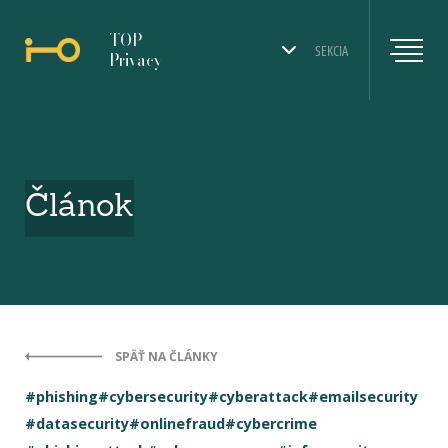
TOP
SEKCIA
Privacy
Článok
SPÄŤ NA ČLÁNKY
#phishing
#cybersecurity
#cyberattack
#emailsecurity
#datasecurity
#onlinefraud
#cybercrime