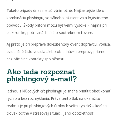
Takéto prípady dnes nie sú výnimočné. Najčastejšie ide o
kombináciu phishingu, sociálneho inžinierstva a logistického
podvodu. Škody pritom môžu byť veľmi vysoké – najmä pri
elektronike, potravinách alebo spotrebnom tovare.
Aj preto je pri preprave dôležité vždy overiť dopravcu, vodiča,
evidenčné číslo vozidla alebo objednávku prepravy priamo
cez oficiálne kontakty spoločnosti.
Ako teda rozpoznať
phishingový e-mail?
Jednou z kľúčových čŕt phishingu je snaha prinútiť obeť konať
rýchlo a bez rozmýšľania. Práve tento tlak na okamžitú
reakciu je pri phishingových útokoch veľmi typický – keď sa
človek ocitne v stresovej situácii, jeho obozretnosť