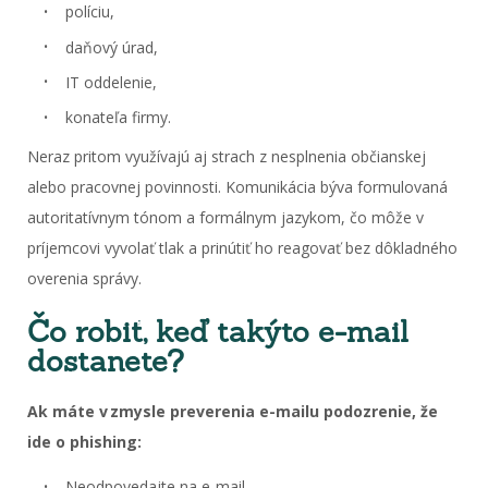
políciu,
daňový úrad,
IT oddelenie,
konateľa firmy.
Neraz pritom využívajú aj strach z nesplnenia občianskej
alebo pracovnej povinnosti. Komunikácia býva formulovaná
autoritatívnym tónom a formálnym jazykom, čo môže v
príjemcovi vyvolať tlak a prinútiť ho reagovať bez dôkladného
overenia správy.
Čo robiť, keď takýto e-mail
dostanete?
Ak máte v zmysle preverenia e-mailu podozrenie, že
ide o phishing:
Neodpovedajte na e-mail.