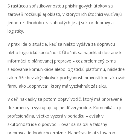
S rastúcou sofistikovanosťou phishingových útokov sa
zároveň rozširujú aj oblasti, v ktorých ich útočníci využívajú –
jednou z dlhodobo zasiahnutých je aj sektor dopravy a
logistiky.
V praxi ide o situácie, keď sa niekto vydáva za dopravcu
alebo logistickú spoločnosť. Útočník sa napríklad dostane k
informácii o plánovanej preprave – cez prelomený e-mail,
sledovanie komunikácie alebo logistickú platformu, následne
tak môže bez akýchkoľvek pochybností pravosti kontaktovať
firmu ako „dopravca“, ktorý má vyzdvihnúť zásielku.
V deň nakládky sa potom objaví vodič, ktorý má pripravené
dokumenty a vystupuje úplne dôveryhodne. Komunikácia je
profesionálna, všetko vyzerá v poriadku – avšak v
skutočnosti ide o podvod. Tovar sa naloží a falošný
prepravca jednoducho zmizne. Nanešťastie aj s tovarom.