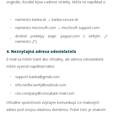
originálu. Rozdiel býva v adrese stránky. Môže ísť napríklad o:
namiesto banka.sk → banka-secure.sk
namiesto microsoft.com → micr0soft-support.com
drobné preklepy (napr. paypaI.com s veľkým „I“
namiesto „l“)
4. Nezvyčajná adresa odosielateľa
E-mail sa môže tváriť ako oficiálny, ale adresa odosielateľa
môže vyzerať napríklad takto:
support-banka@gmail.com
info.netflix.verify@outlook.com
ceo.company@consultant-mail.com
Oficiálne spoločnosti zvyčajne komunikujú z e-mailových
adries pod svojou vlastnou doménou. Práve toto je znakom