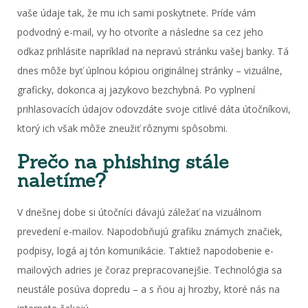
vaše údaje tak, že mu ich sami poskytnete. Príde vám
podvodný e-mail, vy ho otvoríte a následne sa cez jeho
odkaz prihlásite napríklad na nepravú stránku vašej banky. Tá
dnes môže byť úplnou kópiou originálnej stránky – vizuálne,
graficky, dokonca aj jazykovo bezchybná. Po vyplnení
prihlasovacích údajov odovzdáte svoje citlivé dáta útočníkovi,
ktorý ich však môže zneužiť rôznymi spôsobmi.
Prečo na phishing stále
naletíme?
V dnešnej dobe si útočníci dávajú záležať na vizuálnom
prevedení e-mailov. Napodobňujú grafiku známych značiek,
podpisy, logá aj tón komunikácie. Taktiež napodobenie e-
mailových adries je čoraz prepracovanejšie. Technológia sa
neustále posúva dopredu – a s ňou aj hrozby, ktoré nás na