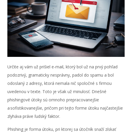
Určite aj vám už prišiel e-mail, ktorý bol už na prvý pohľad
podozrivý, gramaticky nesprávny, padol do spamu a bol
odoslaný z adresy, ktorá nemala nič spoločné s firmou
uvedenou v texte. Toto je však už minulosť. Dnešné
phishingové útoky sú omnoho prepracovanejšie
a sofistikovanejšie, pričom pri tejto forme útoku najčastejšie
zlyháva práve ľudský faktor.
Phishing je forma útoku, pri ktorej sa útočník snaží získať