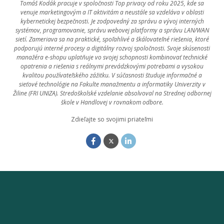
Tomáš Kodák pracuje v spoločnosti Top privacy od roku 2025, kde sa
venuje marketingovým a IT aktivitám a neustále sa vzdeláva v oblasti
kybernetickej bezpečnosti. Je zodpovedný za správu a vývoj interných
systémov, programovanie, správu webovej platformy a správu LAN/WAN
sietí. Zameriava sa na praktické, spoľahlivé a škálovateľné riešenia, ktoré
podporujú interné procesy a digitálny rozvoj spoločnosti. Svoje skúsenosti
manažéra e-shopu uplatňuje vo svojej schopnosti kombinovať technické
opatrenia a riešenia s reálnymi prevádzkovými potrebami a vysokou
kvalitou používateľského zážitku. V súčasnosti študuje informačné a
sieťové technológie na Fakulte manažmentu a informatiky Univerzity v
Žiline (FRI UNIZA). Stredoškolské vzdelanie absolvoval na Strednej odbornej
škole v Handlovej v rovnakom odbore.
Zdieľajte so svojimi priateľmi