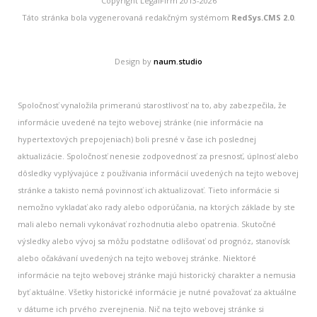
Copyright LegalFirm 2013-2026
Táto stránka bola vygenerovaná redakčným systémom
RedSys.CMS 2.0
.
Design by
naum.studio
Spoločnosť vynaložila primeranú starostlivosť na to, aby zabezpečila, že
informácie uvedené na tejto webovej stránke (nie informácie na
hypertextových prepojeniach) boli presné v čase ich poslednej
aktualizácie. Spoločnosť nenesie zodpovednosť za presnosť, úplnosť alebo
dôsledky vyplývajúce z používania informácií uvedených na tejto webovej
stránke a takisto nemá povinnosť ich aktualizovať. Tieto informácie si
nemožno vykladať ako rady alebo odporúčania, na ktorých základe by ste
mali alebo nemali vykonávať rozhodnutia alebo opatrenia. Skutočné
výsledky alebo vývoj sa môžu podstatne odlišovať od prognóz, stanovísk
alebo očakávaní uvedených na tejto webovej stránke. Niektoré
informácie na tejto webovej stránke majú historický charakter a nemusia
byť aktuálne. Všetky historické informácie je nutné považovať za aktuálne
v dátume ich prvého zverejnenia. Nič na tejto webovej stránke si