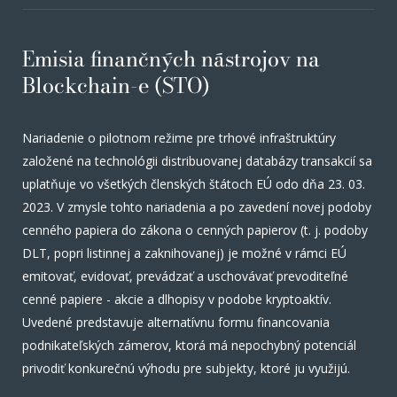
Emisia finančných nástrojov na
Blockchain-e (STO)
Nariadenie o pilotnom režime pre trhové infraštruktúry
založené na technológii distribuovanej databázy transakcií sa
uplatňuje vo všetkých členských štátoch EÚ odo dňa 23. 03.
2023. V zmysle tohto nariadenia a po zavedení novej podoby
cenného papiera do zákona o cenných papierov (t. j. podoby
DLT, popri listinnej a zaknihovanej) je možné v rámci EÚ
emitovať, evidovať, prevádzať a uschovávať prevoditeľné
cenné papiere - akcie a dlhopisy v podobe kryptoaktív.
Uvedené predstavuje alternatívnu formu financovania
podnikateľských zámerov, ktorá má nepochybný potenciál
privodiť konkurečnú výhodu pre subjekty, ktoré ju využijú.