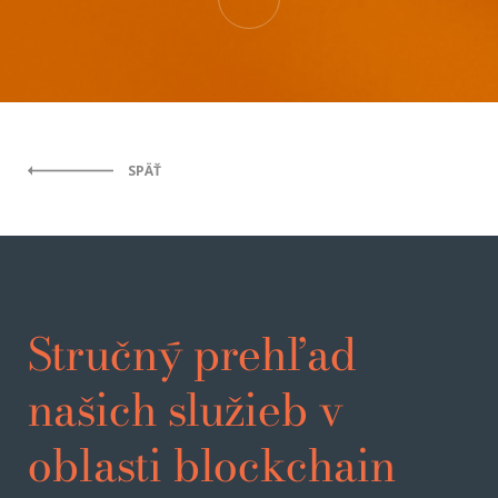
SPÄŤ
Stručný prehľad
našich služieb v
oblasti blockchain