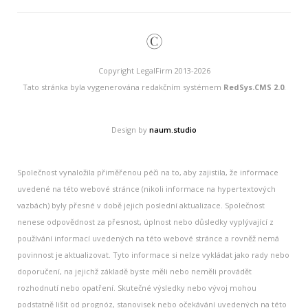
©
Copyright LegalFirm 2013-2026
Tato stránka byla vygenerována redakčním systémem
RedSys.CMS 2.0
.
Design by
naum.studio
Společnost vynaložila přiměřenou péči na to, aby zajistila, že informace
uvedené na této webové stránce (nikoli informace na hypertextových
vazbách) byly přesné v době jejich poslední aktualizace. Společnost
nenese odpovědnost za přesnost, úplnost nebo důsledky vyplývající z
používání informací uvedených na této webové stránce a rovněž nemá
povinnost je aktualizovat. Tyto informace si nelze vykládat jako rady nebo
doporučení, na jejichž základě byste měli nebo neměli provádět
rozhodnutí nebo opatření. Skutečné výsledky nebo vývoj mohou
podstatně lišit od prognóz, stanovisek nebo očekávání uvedených na této