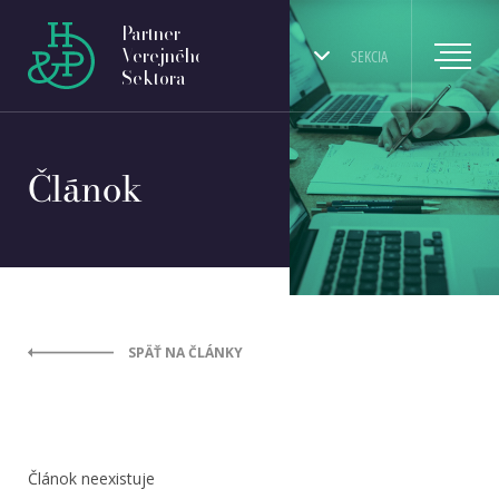
Partner
Verejného
SEKCIA
Sektora
Článok
SPÄŤ NA ČLÁNKY
Článok neexistuje