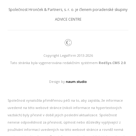
Společnost Hronček & Partners, s. r. o. je členem poradenské skupiny
ADVICE CENTRE
©
Copyright LegalFirm 2013-2026
Tato stránka byla vygenerována redakčním systémem
RedSys.CMS 2.0
.
Design by
naum.studio
Společnost vynaložila přiměřenou péči na to, aby zajistila, že informace
uvedené na této webové stránce (nikoli informace na hypertextových
vazbách) byly přesné v době jejich poslední aktualizace. Společnost
nenese odpovědnost za přesnost, úplnost nebo důsledky vyplývající z
používání informací uvedených na této webové stránce a rovněž nemá