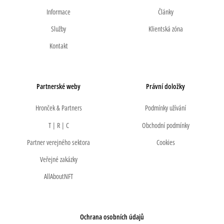
Informace
Články
Služby
Klientská zóna
Kontakt
Partnerské weby
Právní doložky
Hronček & Partners
Podmínky užívání
T | R | C
Obchodní podmínky
Partner verejného sektora
Cookies
Veřejné zakázky
AllAboutNFT
Ochrana osobních údajů