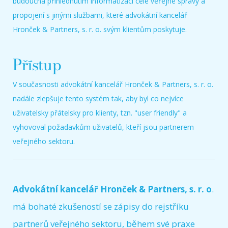
budoucna přihlédnutím informatizaci celé veřejné správy a
propojení s jinými službami, které advokátní kancelář
Hronček & Partners, s. r. o. svým klientům poskytuje.
Přístup
V současnosti advokátní kancelář Hronček & Partners, s. r. o.
nadále zlepšuje tento systém tak, aby byl co nejvíce
uživatelsky přátelsky pro klienty, tzn. "user friendly" a
vyhovoval požadavkům uživatelů, kteří jsou partnerem
veřejného sektoru.
Advokátní kancelář Hronček & Partners, s. r. o
.
má bohaté zkušeností se zápisy do rejstříku
partnerů veřejného sektoru, během své praxe