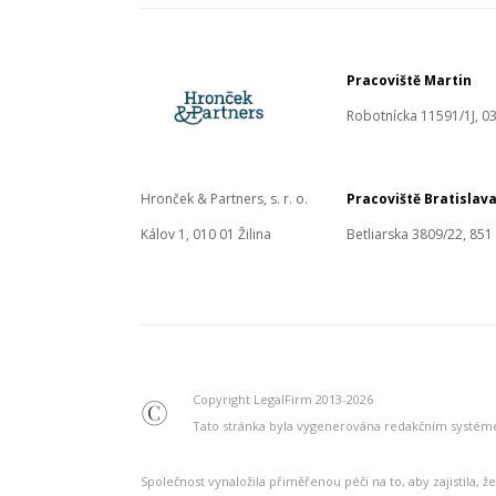
Pracoviště Martin
Robotnícka 11591/1J, 03
Hronček & Partners, s. r. o.
Pracoviště Bratislav
Kálov 1, 010 01 Žilina
Betliarska 3809/22, 851
Copyright LegalFirm 2013-2026
©
Tato stránka byla vygenerována redakčním systé
Společnost vynaložila přiměřenou péči na to, aby zajistila,