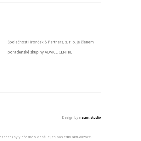
Společnost Hronček & Partners, s. r. o. je členem
poradenské skupiny ADVICE CENTRE
Design by
naum.studio
zbách) byly přesné v době jejich poslední aktualizace.