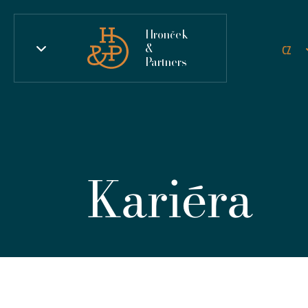
Hronček
&
CZ
Partners
Kariéra