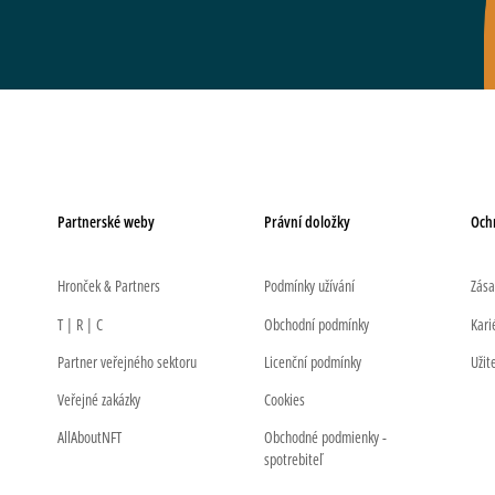
Partnerské weby
Právní doložky
Och
Hronček & Partners
Podmínky užívání
Zása
T | R | C
Obchodní podmínky
Kari
Partner veřejného sektoru
Licenční podmínky
Užit
Veřejné zakázky
Cookies
AllAboutNFT
Obchodné podmienky -
spotrebiteľ