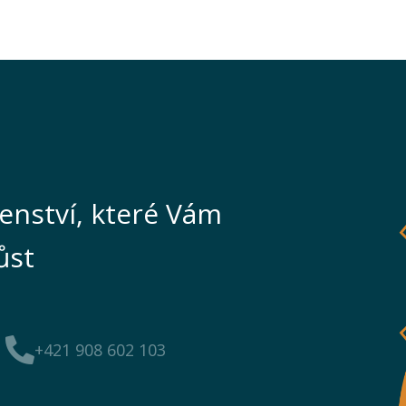
enství, které Vám
ůst
+421 908 602 103