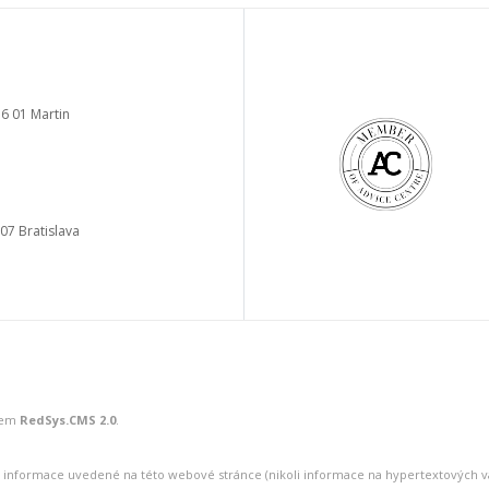
6 01 Martin
a
 07 Bratislava
mem
RedSys.CMS 2.0
.
 že informace uvedené na této webové stránce (nikoli informace na hypertextových va