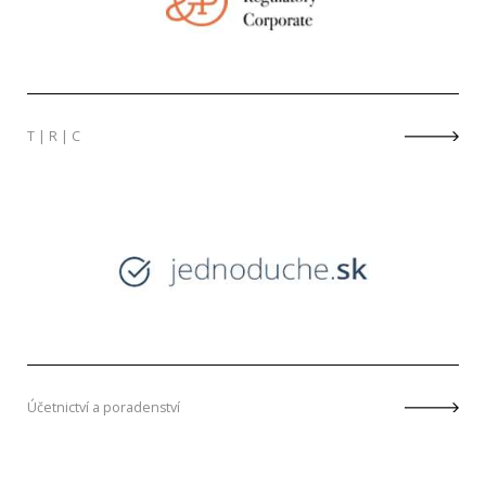
T | R | C
Účetnictví a poradenství