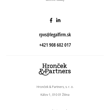
rpvs@legalfirm.sk
+421 908 602 017
Hronček & Partners, s. r. o.
Kálov 1, 010 01 Žilina