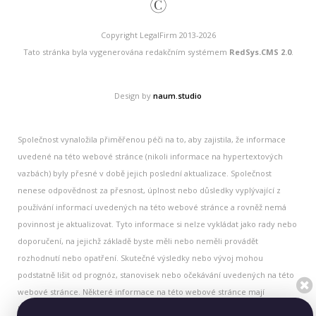
©
Copyright LegalFirm 2013-2026
Tato stránka byla vygenerována redakčním systémem
RedSys.CMS 2.0
.
Design by
naum.studio
Společnost vynaložila přiměřenou péči na to, aby zajistila, že informace
uvedené na této webové stránce (nikoli informace na hypertextových
vazbách) byly přesné v době jejich poslední aktualizace. Společnost
nenese odpovědnost za přesnost, úplnost nebo důsledky vyplývající z
používání informací uvedených na této webové stránce a rovněž nemá
povinnost je aktualizovat. Tyto informace si nelze vykládat jako rady nebo
doporučení, na jejichž základě byste měli nebo neměli provádět
rozhodnutí nebo opatření. Skutečné výsledky nebo vývoj mohou
podstatně lišit od prognóz, stanovisek nebo očekávání uvedených na této
webové stránce. Některé informace na této webové stránce mají
historický charakter a nemusí být aktuální. Všechny historické informace