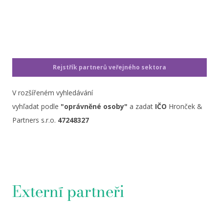
Rejstřík partnerů veřejného sektora
V rozšířeném vyhledávání
vyhľadat podle
"oprávněné osoby"
a zadat
IČO
Hronček &
Partners s.r.o.
47248327
Externí partneři