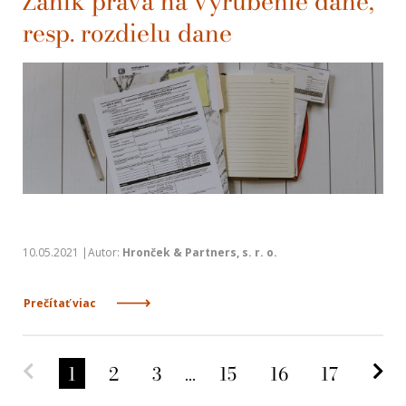
Zánik práva na vyrubenie dane,
resp. rozdielu dane
10.05.2021 |Autor:
Hronček & Partners, s. r. o.
Prečítať viac
Predchádzajúca strana
Na
1
2
3
...
15
16
17