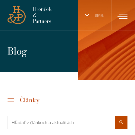
Hronček
&
DIVIZE
Partners
Blog
Články