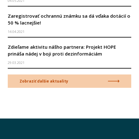
04.05.2021
Zaregistrovať ochrannú známku sa dá vďaka dotácií o
50 % lacnejšie!
14.04.2021
Zdieľame aktivitu nášho partnera: Projekt HOPE
prináša nádej v boji proti dezinformáciám
29.03.2021
Zobraziť ďalšie aktuality