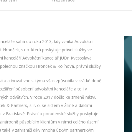
anceláře sahá do roku 2013, kdy vzniká Advokátní
 Hronček, s.r.o. která poskytuje právní služby ve
ní kanceláří Advokátní kancelář JUDr. Kvetoslava
 společnou značkou Hronček & Kolínová, právní služby.
vita a inovativnost týmu však způsobila v krátké době
zšíření působení advokátní kanceláře a to i v
aných odvětvích. V roce 2017 došlo ke změně názvu
k & Partners, s. r. o. se sídlem v Žilině a dalšími
 a v Bratislavě. Právní a poradenské služby poskytuje
zinárodně působícím klientům v rámci celého území
 a také v zahraničí díky mnoha úzkým partnerským