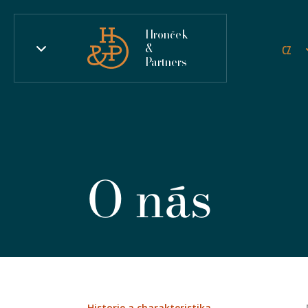
Hronček
&
CZ
Partners
O nás
Historie a charakteristika