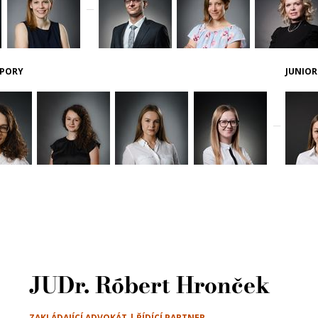
__
PORY
JUNIOR
__
JUDr. Róbert Hronček
ZAKLÁDAJÍCÍ ADVOKÁT | ŘÍDÍCÍ PARTNER