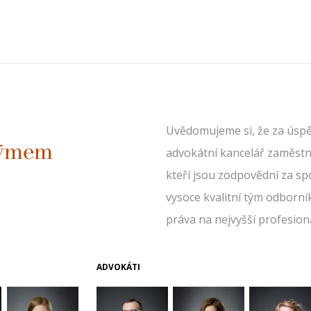
Uvědomujeme si, že za úspěc
týmem
advokátní kancelář zaměstn
kteří jsou zodpovědní za sp
vysoce kvalitní tým odborní
práva na nejvyšší profesioná
ADVOKÁTI