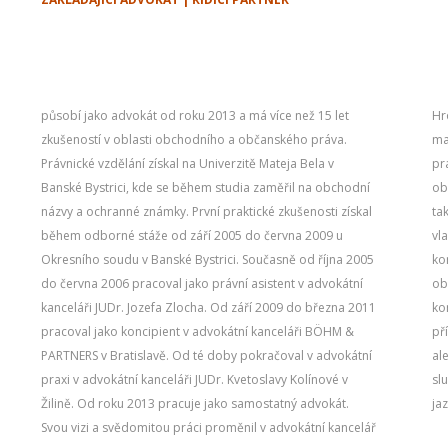
působí jako advokát od roku 2013 a má více než 15 let
Hronček & Partners, s. r. o., kterou dodnes řídí jako
zkušeností v oblasti obchodního a občanského práva.
managing partner. Specializuje se na obchodní a občanské
Právnické vzdělání získal na Univerzitě Mateja Bela v
právo, smluvní záležitosti, pracovní právo a právo
Banské Bystrici, kde se během studia zaměřil na obchodní
obchodních společností. Významnou část jeho praxe tvoří
názvy a ochranné známky. První praktické zkušenosti získal
také případy v oblasti nekalé soutěže a práva duševního
během odborné stáže od září 2005 do června 2009 u
vlastnictví. Během své kariéry zastupoval klienty v
Okresního soudu v Banské Bystrici. Současně od října 2005
komplexních sporech a podílel se na několika významných
do června 2006 pracoval jako právní asistent v advokátní
obchodních akvizicích. Jeho silnou stránkou je schopnost
kanceláři JUDr. Jozefa Zlocha. Od září 2009 do března 2011
kombinovat detailní znalost legislativy s praktickým
pracoval jako koncipient v advokátní kanceláři BÖHM &
přístupem, takže klienti dostávají nejen právní poradenství,
PARTNERS v Bratislavě. Od té doby pokračoval v advokátní
ale také konkrétní řešení jejich situací. Poskytuje právní
praxi v advokátní kanceláři JUDr. Kvetoslavy Kolínové v
služby a právní poradenství ve slovenském a anglickém
Žilině. Od roku 2013 pracuje jako samostatný advokát.
ja
Svou vizi a svědomitou práci proměnil v advokátní kancelář