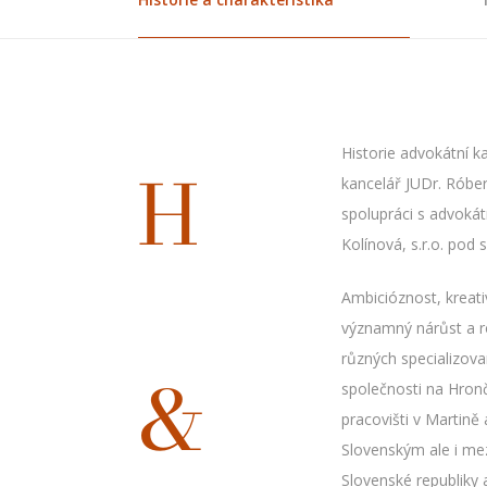
Historie advokátní k
H
kancelář JUDr. Róbert
spolupráci s advokát
Kolínová, s.r.o. pod
Ambicióznost, kreati
významný nárůst a ro
různých specializov
&
společnosti na Hronče
pracovišti v Martině
Slovenským ale i me
Slovenské republiky