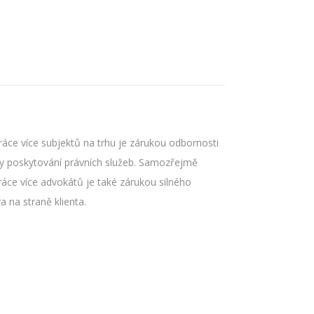
ráce více subjektů na trhu je zárukou odbornosti
ity poskytování právních služeb. Samozřejmě
ráce více advokátů je také zárukou silného
a na straně klienta.