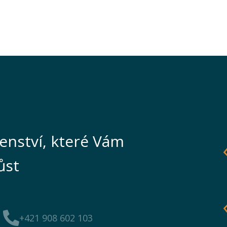
enství, které Vám
ůst
+421 908 602 103