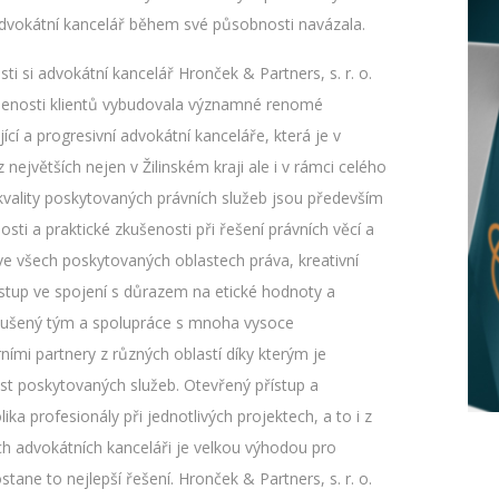
advokátní kancelář během své působnosti navázala.
 si advokátní kancelář Hronček & Partners, s. r. o.
jenosti klientů vybudovala významné renomé
ící a progresivní advokátní kanceláře, která je v
největších nejen v Žilinském kraji ale i v rámci celého
kvality poskytovaných právních služeb jsou především
sti a praktické zkušenosti při řešení právních věcí a
 ve všech poskytovaných oblastech práva, kreativní
stup ve spojení s důrazem na etické hodnoty a
 zkušený tým a spolupráce s mnoha vysoce
ními partnery z různých oblastí díky kterým je
st poskytovaných služeb. Otevřený přístup a
lika profesionály při jednotlivých projektech, a to i z
ích advokátních kanceláři je velkou výhodou pro
ostane to nejlepší řešení. Hronček & Partners, s. r. o.