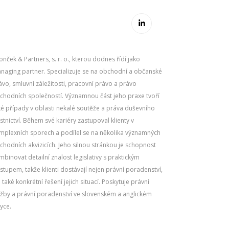
zyce.