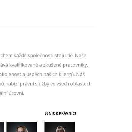
hem každé společnosti stojí lidé. Naše
ává kvalifikované a zkušené pracovníky,
okojenost a úspěch našich klientů. Náš
ků nabízí právní služby ve všech oblastech
lní úrovni.
SENIOR PRÁVNICI