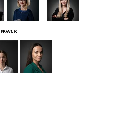
__
 PRÁVNICI