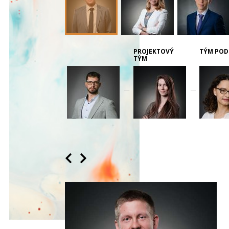
PROJEKTOVÝ
TÝM POD
TÝM
__
__