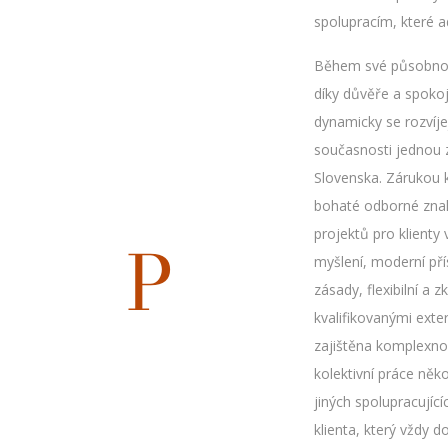
spolupracím, které 
Během své působnosti
díky důvěře a spoko
dynamicky se rozvíjej
současnosti jednou z 
Slovenska. Zárukou 
bohaté odborné znalo
projektů pro klienty
P
myšlení, moderní pří
zásady, flexibilní a
kvalifikovanými exter
zajištěna komplexno
kolektivní práce něko
jiných spolupracujíc
klienta, který vždy d