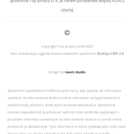
Společnost Top privacy s.r.o. je členem poradenské skupiny ADVICE
CENTRE
©
Copyright Top privacy 2018-2026
Tato stránka byla vygenerována redakčním systémem
RedSys.CMS 2.0
.
Design by
naum.studio
Společnost vynaložila přiměřenou péči na to, aby zajistila, že informace
uvedené na této webové stránce (nikoli informace na hypertextových
vazbách) byly přesné v době jejich poslední aktualizace. Společnost
nenese odpovědnost za přesnost, úplnost nebo důsledky vyplývající z
používání informací uvedených na této webové stránce a rovněž nemá
povinnost je aktualizovat. Tyto informace si nelze vykládat jako rady nebo
doporučení, na jejichž základě byste měli nebo neměli provádět