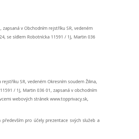
01, zapsaná v Obchodním rejstříku SR, vedeném
824, se sídlem Robotnícka 11591 / 1J, Martin 036
ím rejstříku SR, vedeném Okresním soudem Žilina,
ka 11591 / 1J, Martin 036 01, zapsaná v obchodním
právcemi webových stránek www.topprivacy.sk,
á především pro účely prezentace svých služeb a