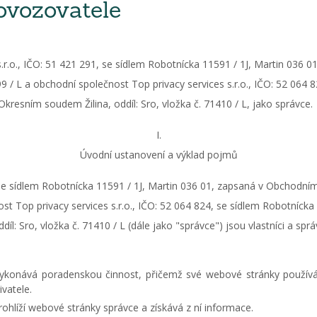
rovozovatele
r.o., IČO: 51 421 291, se sídlem Robotnícka 11591 / 1J, Martin 036 
99 / L a obchodní společnost Top privacy services s.r.o., IČO: 52 064 
resním soudem Žilina, oddíl: Sro, vložka č. 71410 / L, jako správce.
​​I.
Úvodní ustanovení a výklad pojmů
, se sídlem Robotnícka 11591 / 1J, Martin 036 01, zapsaná v Obchodn
nost Top privacy services s.r.o., IČO: 52 064 824, se sídlem Robotníc
íl: Sro, vložka č. 71410 / L (dále jako "správce") jsou vlastníci a s
 vykonává poradenskou činnost, přičemž své webové stránky použív
vatele.
ohlíží webové stránky správce a získává z ní informace.