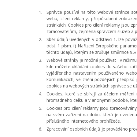
Správce používá na této webové stránce sou
webu, cílení reklamy, přizpůsobení zobraze
stránkách. Cookies pro cílení reklamy jsou zp
zpracovatelům, zejména správcem služeb a p
Sběr údajů uvedených v odstavci 1. lze pova
odst. 1 písm. f) Nařízení Evropského parlam
těchto údajů, kterým se zrušuje směrnice 95/
Webové stránky je možné používat i v režimu,
kde můžete ukládání cookies do vašeho zaříze
vyjádřeného nastavením používaného webové
komunikacích, ve znění pozdějších předpisů
cookies na webových stránkách správce se uživ
Cookies, které se sbírají za účelem měření
hromadného celku a v anonymní podobě, která
Cookies pro cílení reklamy jsou zpracovávány
na svém zařízení na dobu, která je uvedena
příslušného internetového prohlížeče.
Zpracování osobních údajů je prováděno pro