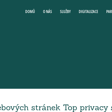
DOMŮ
O NÁS
SLUŽBY
DIGITALIZACE
PAR
ových stránek Top privacy s.