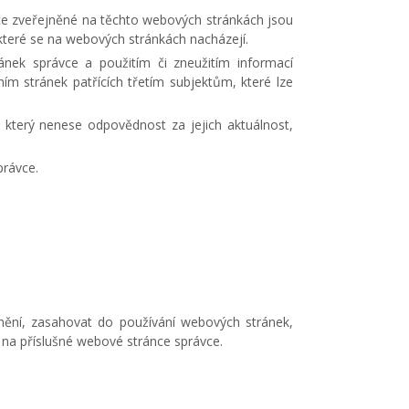
ace zveřejněné na těchto webových stránkách jsou
které se na webových stránkách nacházejí.
ek správce a použitím či zneužitím informací
 stránek patřících třetím subjektům, které lze
který nenese odpovědnost za jejich aktuálnost,
právce.
rnění, zasahovat do používání webových stránek,
í na příslušné webové stránce správce.