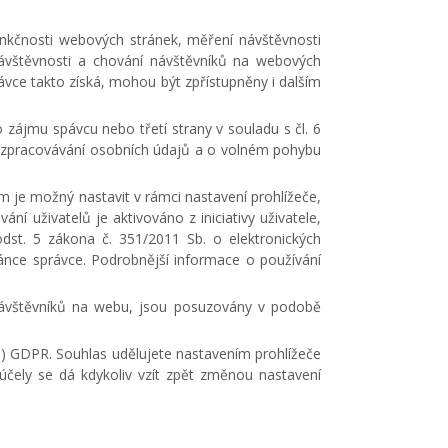
unkčnosti webových stránek, měření návštěvnosti
 návštěvnosti a chování návštěvníků na webových
rávce takto získá, mohou být zpřístupněny i dalším
zájmu spávcu nebo třetí strany v souladu s čl. 6
ři zpracovávání osobních údajů a o volném pohybu
 je možný nastavit v rámci nastavení prohlížeče,
 uživatelů je aktivováno z iniciativy uživatele,
st. 5 zákona č. 351/2011 Sb. o elektronických
ánce správce. Podrobnější informace o používání
í návštěvníků na webu, jsou posuzovány v podobě
 a) GDPR. Souhlas udělujete nastavením prohlížeče
účely se dá kdykoliv vzít zpět změnou nastavení