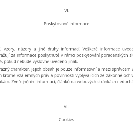
VI.
Poskytované informace
í, vzory, názory a jiné druhy informací. Veškeré informace uv
ovažují za informace poskytnuté v rámci poskytování poradenských
ě, pokud nebude výslovně uvedeno jinak.
zný charakter, jejich obsah je pouze informativní a mezi správcem
ah kromě vzájemných práv a povinností vyplývajících ze zákonné ochr
nkám. Zveřejněním informací, článků na webových stránkách nedochá
VII.
Cookies