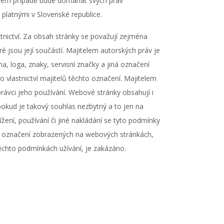
kovém případě bude domáhat svých práv
platnými v Slovenské republice.
tnictví. Za obsah stránky se považují zejména
é jsou její součástí. Majitelem autorských práv je
a, loga, znaky, servisní značky a jiná označení
lastnictví majitelů těchto označení. Majitelem
ávci jeho používání. Webové stránky obsahují i ​​
pokud je takový souhlas nezbytný a to jen na
žení, používání či jiné nakládání se tyto podmínky
ých označení zobrazených na webových stránkách,
chto podmínkách užívání, je zakázáno.