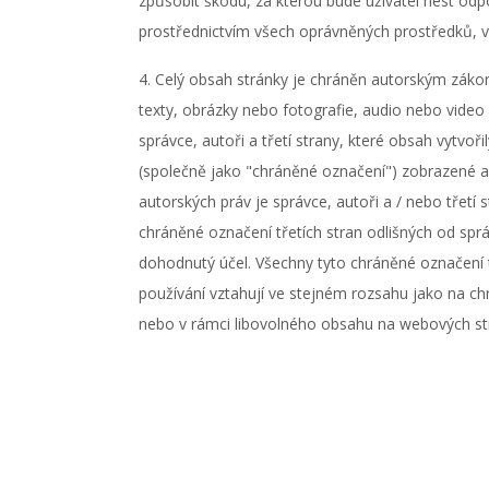
způsobit škodu, za kterou bude uživatel nést od
prostřednictvím všech oprávněných prostředků, v 
4. Celý obsah stránky je chráněn autorským zákon
texty, obrázky nebo fotografie, audio nebo video n
správce, autoři a třetí strany, které obsah vytvo
(společně jako "chráněné označení") zobrazené a
autorských práv je správce, autoři a / nebo třetí 
chráněné označení třetích stran odlišných od spr
dohodnutý účel. Všechny tyto chráněné označení tře
používání vztahují ve stejném rozsahu jako na ch
nebo v rámci libovolného obsahu na webových st