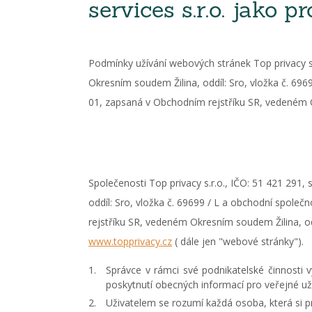
services s.r.o. jako p
Podmínky užívání webových stránek Top privacy s.
Okresním soudem Žilina, oddíl: Sro, vložka č. 696
01, zapsaná v Obchodním rejstříku SR, vedeném Ok
Společenosti Top privacy s.r.o., IČO: 51 421 291
oddíl: Sro, vložka č. 69699 / L a obchodní společ
rejstříku SR, vedeném Okresním soudem Žilina, odd
www.topprivacy.cz
( dále jen "webové stránky").
Správce v rámci své podnikatelské činnosti
poskytnutí obecných informací pro veřejné uži
Uživatelem se rozumí každá osoba, která si pr