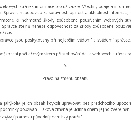
 webových stránek informace pro uživatele. Všechny údaje a inform
r. Správce neodpovídá za správnost, úplnost a aktuálnost informací, 
hmotné či nehmotné škody způsobené používáním webových strán
 Správce stejně nenese odpovědnost za škody způsobené používáním
právce.
právce jsou poskytovány při nejlepším vědomí a svědomí správce, 
poškození počítačovým virem při stahování dat z webových stránek s
V.
Právo na změnu obsahu
a jakýkoliv jejich obsah kdykoli upravovat bez předchozího upozo
yto podmínky používání. Taková změna je účinná dnem jejího zveřejněn
zbývají platnosti původní podmínky použití.