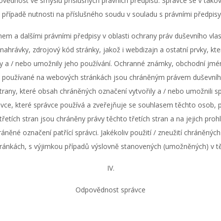
povědnost ve smyslu příslušných právních předpisů. Správce se v ta
případě nutnosti na příslušného soudu v souladu s právními předpisy 
em a dalšími právními předpisy v oblasti ochrany práv duševního vlas
ahrávky, zdrojový kód stránky, jakož i webdizajn a ostatní prvky, kter
řily a / nebo umožnily jeho používání. Ochranné známky, obchodní jmén
 používané na webových stránkách jsou chráněným právem duševního v
strany, které obsah chráněných označení vytvořily a / nebo umožnili spr
ávce, které správce používá a zveřejňuje se souhlasem těchto osob, 
tích stran jsou chráněny právy těchto třetích stran a na jejich prohlí
ráněné označení patřící správci. Jakékoliv použití / zneužití chráněn
ránkách, s výjimkou případů výslovně stanovených (umožněných) v tě
IV.
Odpovědnost správce