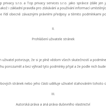
rivacy s.r.o. a Top privacy services s.r.o. jako správce (dále jen
jakož i základní pravidla pro získávání a používání informací umístě
se řídí obecně závaznými právními předpisy a těmito podmínkami po
II.
Prohlášení uživatele stránek
m uživatel potvrzuje, že si je plně vědom všech skutečností a podmí
bsahu porozuměl a bez výhrad tyto podmínky přijal a že podle nich bu
bových stránek nebo jeho části uděluje uživatel stahováním tohoto 
III.
Autorská práva a jiná práva duševního vlastnictví