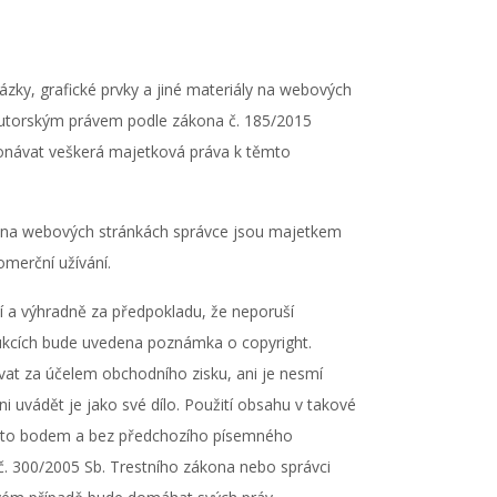
zky, grafické prvky a jiné materiály na webových
autorským právem podle zákona č. 185/2015
konávat veškerá majetková práva k těmto
ech na webových stránkách správce jsou majetkem
omerční užívání.
í a výhradně za předpokladu, že neporuší
rodukcích bude uvedena poznámka o copyright.
ovat za účelem obchodního zisku, ani je nesmí
i uvádět je jako své dílo. Použití obsahu v takové
tímto bodem a bez předchozího písemného
č. 300/2005 Sb. Trestního zákona nebo správci