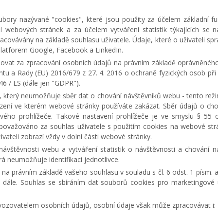
bory nazývané "cookies", které jsou použity za účelem základní f
ní webových stránek a za účelem vytváření statistik týkajících se
racovávány na základě souhlasu uživatele. Údaje, které o uživateli sp
latforem Google, Facebook a LinkedIn.
žovat za zpracování osobních údajů na právním základě oprávněného 
entu a Rady (EU) 2016/679 z 27. 4. 2016 o ochraně fyzických osob p
46 / ES (dále jen "GDPR").
 který neumožňuje sběr dat o chování návštěvníků webu - tento režim
ní ve kterém webové stránky používáte zakázat. Sběr údajů o chování
ho prohlížeče. Takové nastavení prohlížeče je ve smyslu § 55 od
 považováno za souhlas uživatele s použitím cookies na webové str
ateli zobrazí vždy v dolní části webové stránky.
 návštěvnosti webu a vytváření statistik o návštěvnosti a chován
 neumožňuje identifikaci jednotlivce.
 na právním základě vašeho souhlasu v souladu s čl. 6 odst. 1 písm.
 dále. Souhlas se sbíráním dat souborů cookies pro marketingové 
vozovatelem osobních údajů, osobní údaje však může zpracovávat i: