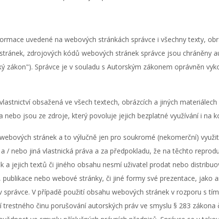
nformace uvedené na webových stránkách správce i všechny texty, obrá
 stránek, zdrojových kódů webových stránek správce jsou chráněny 
ský zákon"). Správce je v souladu s Autorským zákonem oprávněn vy
 vlastnictví obsažená ve všech textech, obrázcích a jiných materiál
nebo jsou ze zdroje, který povoluje jejich bezplatné využívání i na k
 webových stránek a to výlučně jen pro soukromé (nekomerční) využit
ví a / nebo jiná vlastnická práva a za předpokladu, že na těchto rep
 a jejich textů či jiného obsahu nesmí uživatel prodat nebo distribu
 publikace nebo webové stránky, či jiné formy své prezentace, jako an
v správce. V případě použití obsahu webových stránek v rozporu s 
í trestného činu porušování autorských práv ve smyslu § 283 zákona 