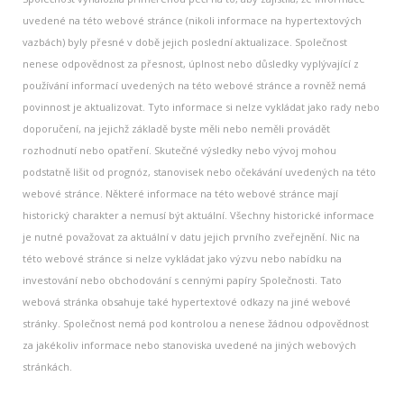
uvedené na této webové stránce (nikoli informace na hypertextových
vazbách) byly přesné v době jejich poslední aktualizace. Společnost
nenese odpovědnost za přesnost, úplnost nebo důsledky vyplývající z
používání informací uvedených na této webové stránce a rovněž nemá
povinnost je aktualizovat. Tyto informace si nelze vykládat jako rady nebo
doporučení, na jejichž základě byste měli nebo neměli provádět
rozhodnutí nebo opatření. Skutečné výsledky nebo vývoj mohou
podstatně lišit od prognóz, stanovisek nebo očekávání uvedených na této
webové stránce. Některé informace na této webové stránce mají
historický charakter a nemusí být aktuální. Všechny historické informace
je nutné považovat za aktuální v datu jejich prvního zveřejnění. Nic na
této webové stránce si nelze vykládat jako výzvu nebo nabídku na
investování nebo obchodování s cennými papíry Společnosti. Tato
webová stránka obsahuje také hypertextové odkazy na jiné webové
stránky. Společnost nemá pod kontrolou a nenese žádnou odpovědnost
za jakékoliv informace nebo stanoviska uvedené na jiných webových
stránkách.