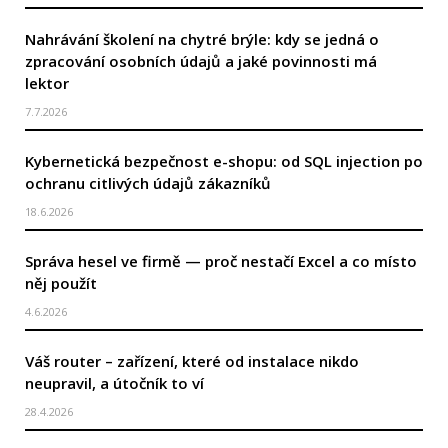
Nahrávání školení na chytré brýle: kdy se jedná o
zpracování osobních údajů a jaké povinnosti má
lektor
7.7.2026
Kybernetická bezpečnost e-shopu: od SQL injection po
ochranu citlivých údajů zákazníků
18.6.2026
Správa hesel ve firmě — proč nestačí Excel a co místo
něj použít
4.6.2026
Váš router – zařízení, které od instalace nikdo
neupravil, a útočník to ví
28.4.2026