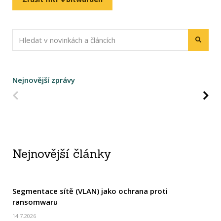
Nejnovější zprávy
Predchádzajúca strana
Na
Nejnovější články
Segmentace sítě (VLAN) jako ochrana proti
ransomwaru
14.7.2026