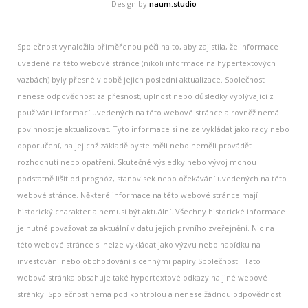
Design by
naum.studio
Společnost vynaložila přiměřenou péči na to, aby zajistila, že informace
uvedené na této webové stránce (nikoli informace na hypertextových
vazbách) byly přesné v době jejich poslední aktualizace. Společnost
nenese odpovědnost za přesnost, úplnost nebo důsledky vyplývající z
používání informací uvedených na této webové stránce a rovněž nemá
povinnost je aktualizovat. Tyto informace si nelze vykládat jako rady nebo
doporučení, na jejichž základě byste měli nebo neměli provádět
rozhodnutí nebo opatření. Skutečné výsledky nebo vývoj mohou
podstatně lišit od prognóz, stanovisek nebo očekávání uvedených na této
webové stránce. Některé informace na této webové stránce mají
historický charakter a nemusí být aktuální. Všechny historické informace
je nutné považovat za aktuální v datu jejich prvního zveřejnění. Nic na
této webové stránce si nelze vykládat jako výzvu nebo nabídku na
investování nebo obchodování s cennými papíry Společnosti. Tato
webová stránka obsahuje také hypertextové odkazy na jiné webové
stránky. Společnost nemá pod kontrolou a nenese žádnou odpovědnost