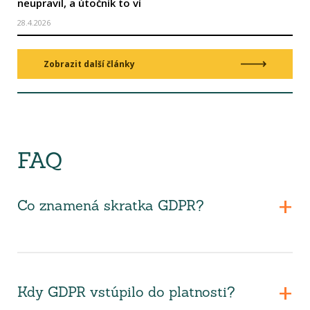
neupravil, a útočník to ví
28.4.2026
Zobrazit další články
FAQ
Co znamená skratka GDPR?
Kdy GDPR vstúpilo do platnosti?