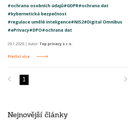
#ochrana osobních údajů
#GDPR
#ochrana dat
#kybernetická bezpečnost
#regulace umělé inteligence
#NIS2
#Digital Omnibus
#ePrivacy
#DPO
#ochrana dat
29.1.2026 | Autor:
Top privacy s.r.o.
Přečíst více
Predchádzajúca strana
Na
1
Nejnovější články