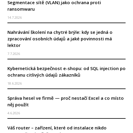
Segmentace sítě (VLAN) jako ochrana proti
ransomwaru
14.7.2026
Nahrávání školení na chytré brýle: kdy se jedná o
zpracování osobních údajů a jaké povinnosti má
lektor
7.7.2026
Kybernetická bezpečnost e-shopu: od SQL injection po
ochranu citlivých údajů zákazníků
18.6.2026
Správa hesel ve firmě — proč nestačí Excel a co místo
něj použít
4.6.2026
Váš router – zařízení, které od instalace nikdo