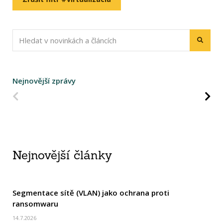
Nejnovější zprávy
Predchádzajúca strana
Na
Nejnovější články
Segmentace sítě (VLAN) jako ochrana proti
ransomwaru
14.7.2026