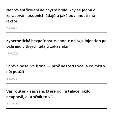
Nahrávání školení na chytré brýle: kdy se jedná o
zpracování osobních údajů a jaké povinnosti má
lektor
7.7.2026
Kybernetická bezpečnost e-shopu: od SQL injection po
ochranu citlivých údajů zákazníků
18.6.2026
Správa hesel ve firmě — proč nestačí Excel a co místo
něj použít
4.6.2026
Váš router – zařízení, které od instalace nikdo
neupravil, a útočník to ví
28.4.2026