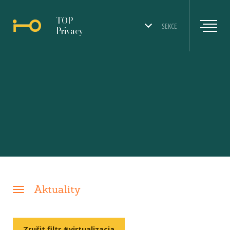
TOP
SEKCE
Privacy
Aktuality
Zrušit filtr #virtualizacia