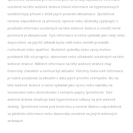
uvedené na této webové stránce (nikoli informace na hypertextových
vazbách) byly přesné v době jejich poslední aktualizace. Společnost
nenese odpovědnost za přesnost, úplnost nebo důsledky vyplývající z
používání informací uvedených na této webové stránce a rovněž nemá
povinnost je aktualizovat. Tyto informace si nelze vykládat jako rady nebo
doporučení, na jejichž základě byste měli nebo neměli provádět
rozhodnutí nebo opatření. Skutečné výsledky nebo vývoj mohou
podstatně lišit od prognóz, stanovisek nebo očekávání uvedených na této
webové stránce. Některé informace na této webové stránce mají
historický charakter a nemusí být aktuální. Všechny historické informace
je nutné považovat za aktuální v datu jejich prvního zveřejnění. Nic na
této webové stránce si nelze vykládat jako výzvu nebo nabídku na
investování nebo obchodování s cennými papíry Společnosti. Tato
webová stránka obsahuje také hypertextové odkazy na jiné webové
stránky. Společnost nemá pod kontrolou a nenese žádnou odpovědnost
za jakékoliv informace nebo stanoviska uvedené na jiných webových
stránkách.