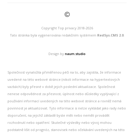
©
Copyright Top privacy 2018-2026
Tato stránka byla vygenerována redakčním systémem
RedSys.CMS 2.0
.
Design by
naum.studio
Společnost vynaložila přiměřenou péči na to, aby zajistila, že informace
uvedené na této webové stránce (nikoli informace na hypertextových
vazbách) byly přesné v době jejich poslední aktualizace. Společnost
nenese odpovědnost za přesnost, úplnost nebo důsledky vyplývající z
používání informací uvedených na této webové stránce a rovněž nemá
povinnost je aktualizovat. Tyto informace si nelze vykládat jako rady nebo
doporučení, na jejichž základě byste měli nebo neměli provádět
rozhodnutí nebo opatření. Skutečné výsledky nebo vývoj mohou
podstatně lišit od prognóz, stanovisek nebo očekávání uvedených na této