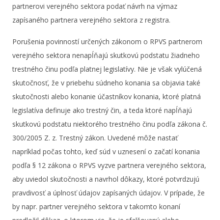
partnerovi verejného sektora podať návrh na výmaz
zapísaného partnera verejného sektora z registra.
Porušenia povinností určených zákonom o RPVS partnerom
verejného sektora nenapĺňajú skutkovú podstatu žiadneho
trestného činu podľa platnej legislatívy. Nie je však vylúčená
skutočnosť, že v priebehu súdneho konania sa objavia také
skutočnosti alebo konanie účastníkov konania, ktoré platná
legislatíva definuje ako trestný čin, a teda ktoré napĺňajú
skutkovú podstatu niektorého trestného činu podľa zákona č.
300/2005 Z. z. Trestný zákon. Uvedené môže nastať
napríklad počas tohto, keď súd v uznesení o začatí konania
podľa § 12 zákona o RPVS vyzve partnera verejného sektora,
aby uviedol skutočnosti a navrhol dôkazy, ktoré potvrdzujú
pravdivosť a úplnosť údajov zapísaných údajov. V prípade, že
by napr. partner verejného sektora v takomto konaní