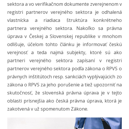
sektora a vo verifikačnom dokumente zverejnenom v
registri partnerov verejného sektora je odhalená
vlastnícka a riadiaca štruktúra konkrétneho
partnera verejného sektora. Nakoľko sa právna
úprava v Českej a Slovenskej republike v mnohom
odlišuje, účelom tohto článku je informovať českú
verejnosť a teda najmä subjekty, ktoré sú ako
partneri verejného sektora zapísaní v registri
partnerov verejného sektora podľa zákona o RPVS o
právnych inštitútoch resp. sankciách vyplývajúcich zo
zákona o RPVS za jeho porušenie a tiež upozorniť na
skutočnosť, že slovenská právna úprava je v tejto
oblasti prísnejšia ako česká právna úprava, ktorá je
zakotvená v už spomenutom Zákone.