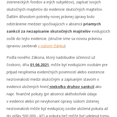
zvereneckých fondov a iných subjektov), zapísať svojich
skutočných majiteľov do evidencie skutočných majiteľov.
Ďalším dôvodom potreby novej právnej úpravy bolo
odstránenie medzier spočívajúcich v absencii
priamych
sankcií za nezapísanie skutočných majiteľov
evidujúcich
osôb do tejto evidencie. (stručne sme sa novou právnou
úpravou zaoberali
v našom článku
)
Podľa nového Zákona, ktorý nadobudne účinnosť už
čoskoro, dňa
01.06.2021
, môže byť evidujúcim osobám pre
prípad nesplnenia evidenčných povinností alebo existencie
nezrovnalostí medzi skutočným a zapísaným stavom v
evidencii uložených hneď
niekoľko druhov sankcií
ako
napr. finančné pokuty (pri absencii akéhokoľvek údaja
v evidencii alebo pri nevykonaní opravy súdom zistenej
nezrovnalosti môže byť evidujúcej osobe uložená pokuta až
do výšky 500 000,- Kč) a pokuta tiež môže byť udelená tomu,