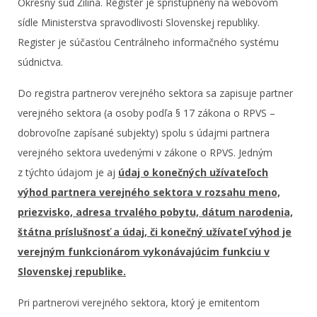
Okresný súd Žilina. Register je sprístupnený na webovom
sídle Ministerstva spravodlivosti Slovenskej republiky.
Register je súčasťou Centrálneho informačného systému
súdnictva.
Do registra partnerov verejného sektora sa zapisuje partner
verejného sektora (a osoby podľa § 17 zákona o RPVS –
dobrovoľne zapísané subjekty) spolu s údajmi partnera
verejného sektora uvedenými v zákone o RPVS. Jedným
z týchto údajom je aj
údaj o konečných užívateľoch
výhod partnera verejného sektora v rozsahu meno,
priezvisko, adresa trvalého pobytu, dátum narodenia,
štátna príslušnosť a údaj, či konečný užívateľ výhod je
verejným funkcionárom vykonávajúcim funkciu v
Slovenskej republike.
Pri partnerovi verejného sektora, ktorý je emitentom