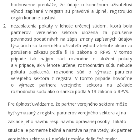
hodnoverne preukáže, že údaje o konečnom užívateľovi
výhod zapísané v registri sú pravdivé a úplné, registrujúci
orgán konanie zastaví.
nezaplatenia pokuty v lehote určenej súdom, ktorá bola
partnerovi verejného sektora uložená za porušenie
povinnosti podať návrh na zápis zmeny zapísaných údajov
týkajúcich sa konečného užívateľa výhod v lehote alebo za
porušenie zákazu podľa § 19 zákona o RPVS. V tomto
prípade tak najprv súd rozhodne o uložení pokuty
a v prípade, ak v lehote určenej rozhodnutím súdu nebude
pokuta zaplatená, rozhodne súd o výmaze partnera
verejného sektora z registra. V tomto prípade hovoríme
o výmaze partnera verejného sektora na základe
rozhodnutia súdu ako o sankcii podľa § 13 zákona o RPVS.
Pre úplnosť uvádzame, že partner verejného sektora môže
byť vymazaný z registra partnerov verejného sektora aj na
základe jeho návrhu resp. návrhu oprávanej osoby. Takáto
situácia je pomerne bežná a nastáva najmä vtedy, ak partner
verejného sektora už naďalej nespĺňa definičné znaky