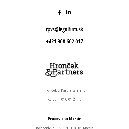
rpvs@legalfirm.sk
+421 908 602 017
Hronček & Partners, s. r. o.
Kálov 1, 010 01 Žilina
Pracovisko Martin
Robotnícka 11591/1J, 036 01 Martin