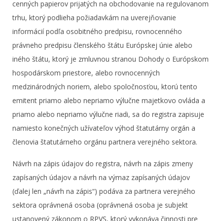
cenných papierov prijatých na obchodovanie na regulovanom
trhu, ktorý podlieha požiadavkám na uverejňovanie
informácií podľa osobitného predpisu, rovnocenného
právneho predpisu členského štátu Európskej únie alebo
iného štátu, ktorý je zmluvnou stranou Dohody o Európskom
hospodárskom priestore, alebo rovnocenných
medzinárodných noriem, alebo spoločnosťou, ktorú tento
emitent priamo alebo nepriamo výlučne majetkovo ovláda a
priamo alebo nepriamo výlučne riadi, sa do registra zapisuje
namiesto konečných užívateľov výhod štatutárny orgán a
členovia štatutárneho orgánu partnera verejného sektora.
Návrh na zápis údajov do registra, návrh na zápis zmeny
zapísaných údajov a návrh na výmaz zapísaných údajov
(ďalej len „návrh na zápis“) podáva za partnera verejného
sektora oprávnená osoba (oprávnená osoba je subjekt
ustanovený zákonom o RPVS, ktorý vykonáva činnosti pre