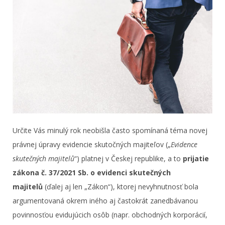
Určite Vás minulý rok neobišla často spomínaná téma novej
právnej úpravy evidencie skutočných majiteľov („
Evidence
skutečných majitelů
“) platnej v Českej republike, a to
prijatie
zákona č. 37/2021 Sb. o evidenci skutečných
majitelů
(ďalej aj len „Zákon“), ktorej nevyhnutnosť bola
argumentovaná okrem iného aj častokrát zanedbávanou
povinnosťou evidujúcich osôb (napr. obchodných korporácií,