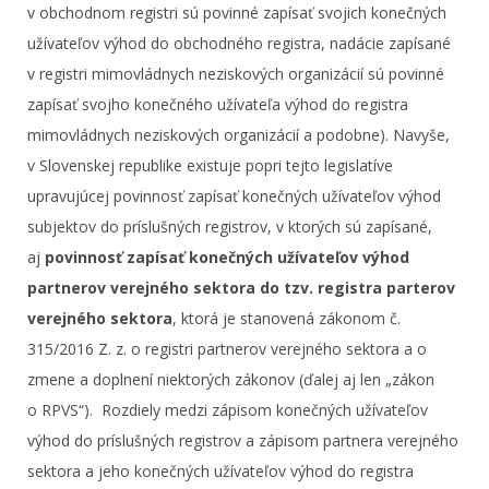
v obchodnom registri sú povinné zapísať svojich konečných
užívateľov výhod do obchodného registra, nadácie zapísané
v registri mimovládnych neziskových organizácií sú povinné
zapísať svojho konečného užívateľa výhod do registra
mimovládnych neziskových organizácií a podobne). Navyše,
v Slovenskej republike existuje popri tejto legislatíve
upravujúcej povinnosť zapísať konečných užívateľov výhod
subjektov do príslušných registrov, v ktorých sú zapísané,
aj
povinnosť zapísať konečných užívateľov výhod
partnerov verejného sektora do tzv. registra parterov
verejného sektora
, ktorá je stanovená zákonom č.
315/2016 Z. z. o registri partnerov verejného sektora a o
zmene a doplnení niektorých zákonov (ďalej aj len „zákon
o RPVS“). Rozdiely medzi zápisom konečných užívateľov
výhod do príslušných registrov a zápisom partnera verejného
sektora a jeho konečných užívateľov výhod do registra