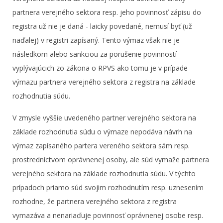
partnera verejného sektora resp. jeho povinnosť zápisu do
registra už nie je daná - laicky povedané, nemusí byť (už
naďalej) v registri zapísaný. Tento výmaz však nie je
následkom alebo sankciou za porušenie povinností
vyplývajúcich zo zákona o RPVS ako tomu je v prípade
výmazu partnera verejného sektora z registra na základe
rozhodnutia súdu.
V zmysle vyššie uvedeného partner verejného sektora na
základe rozhodnutia súdu o výmaze nepodáva návrh na
výmaz zapísaného partera vereného sektora sám resp.
prostredníctvom oprávnenej osoby, ale súd vymaže partnera
verejného sektora na základe rozhodnutia súdu. V týchto
prípadoch priamo súd svojim rozhodnutím resp. uznesením
rozhodne, že partnera verejného sektora z registra
vymazáva a nenariaďuje povinnosť oprávnenej osobe resp.