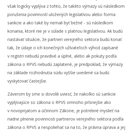
však logicky vyplýva z tohto, že takéto výmazy sú následkom
porušenia povinností uložených legislatívou alebo forma
sankcie a ako také by nemali byť bežné - sú následkom
konania, ktoré nie je v súlade s platnou legislatívou. Ak budú
nastávať situácie, že partneri verejného sektora budú konať
tak, že údaje o ich konečných užívateľoch výhod zapísané
v registri nebudú pravdivé a úplné, alebo ak pokuty podľa
zákona o RPVS nebudú zaplatené, je predpoklad, že výmazy
na základe rozhodnutia súdu vyššie uvedené sa budú
vyskytovať častejšie.
Záverom by sme si dovolili uviesť, že nakoľko sú sankcie
vyplývajúce so zákona o RPVS omnoho prísnejšie ako
v novoprijatom a účinnom Zákone, je potrebné myslieť na
riadne plnenie povinnosti partnerov verejného sektora podľa
zákona o RPVS a nespoliehať sa na to, že právna úprava a jej