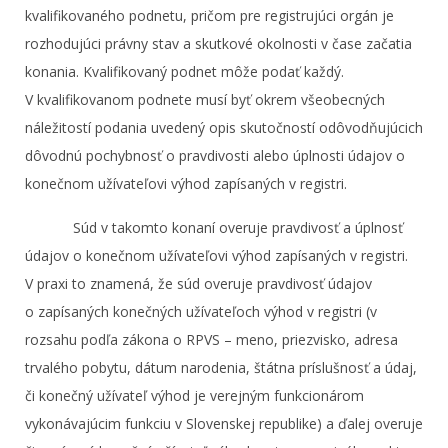
kvalifikovaného podnetu, pričom pre registrujúci orgán je
rozhodujúci právny stav a skutkové okolnosti v čase začatia
konania. Kvalifikovaný podnet môže podať každý.
V kvalifikovanom podnete musí byť okrem všeobecných
náležitostí podania uvedený opis skutočností odôvodňujúcich
dôvodnú pochybnosť o pravdivosti alebo úplnosti údajov o
konečnom užívateľovi výhod zapísaných v registri.
Súd v takomto konaní overuje pravdivosť a úplnosť
údajov o konečnom užívateľovi výhod zapísaných v registri.
V praxi to znamená, že súd overuje pravdivosť údajov
o zapísaných konečných užívateľoch výhod v registri (v
rozsahu podľa zákona o RPVS – meno, priezvisko, adresa
trvalého pobytu, dátum narodenia, štátna príslušnosť a údaj,
či konečný užívateľ výhod je verejným funkcionárom
vykonávajúcim funkciu v Slovenskej republike) a ďalej overuje