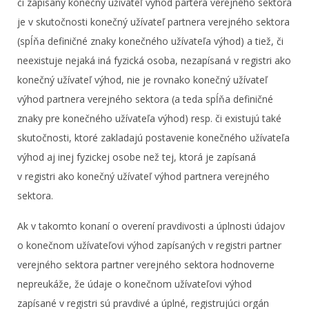
či zapísaný konečný užívateľ výhod partera verejného sektora
je v skutočnosti konečný užívateľ partnera verejného sektora
(spĺňa definičné znaky konečného užívateľa výhod) a tiež, či
neexistuje nejaká iná fyzická osoba, nezapísaná v registri ako
konečný užívateľ výhod, nie je rovnako konečný užívateľ
výhod partnera verejného sektora (a teda spĺňa definičné
znaky pre konečného užívateľa výhod) resp. či existujú také
skutočnosti, ktoré zakladajú postavenie konečného užívateľa
výhod aj inej fyzickej osobe než tej, ktorá je zapísaná
v registri ako konečný užívateľ výhod partnera verejného
sektora.
Ak v takomto konaní o overení pravdivosti a úplnosti údajov
o konečnom užívateľovi výhod zapísaných v registri partner
verejného sektora partner verejného sektora hodnoverne
nepreukáže, že údaje o konečnom užívateľovi výhod
zapísané v registri sú pravdivé a úplné, registrujúci orgán