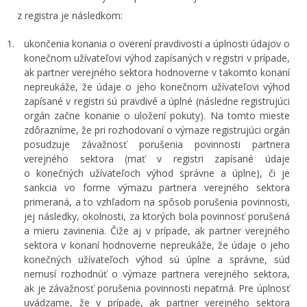
z registra je následkom:
ukončenia konania o overení pravdivosti a úplnosti údajov o
konečnom užívateľovi výhod zapísaných v registri v prípade,
ak partner verejného sektora hodnoverne v takomto konaní
nepreukáže, že údaje o jeho konečnom užívateľovi výhod
zapísané v registri sú pravdivé a úplné (následne registrujúci
orgán začne konanie o uložení pokuty). Na tomto mieste
zdôrazníme, že pri rozhodovaní o výmaze registrujúci orgán
posudzuje závažnosť porušenia povinnosti partnera
verejného sektora (mať v registri zapísané údaje
o konečných užívateľoch výhod správne a úplne), či je
sankcia vo forme výmazu partnera verejného sektora
primeraná, a to vzhľadom na spôsob porušenia povinnosti,
jej následky, okolnosti, za ktorých bola povinnosť porušená
a mieru zavinenia. Čiže aj v prípade, ak partner verejného
sektora v konaní hodnoverne nepreukáže, že údaje o jeho
konečných užívateľoch výhod sú úplne a správne, súd
nemusí rozhodnúť o výmaze partnera verejného sektora,
ak je závažnosť porušenia povinnosti nepatrná. Pre úplnosť
uvádzame, že v prípade, ak partner verejného sektora