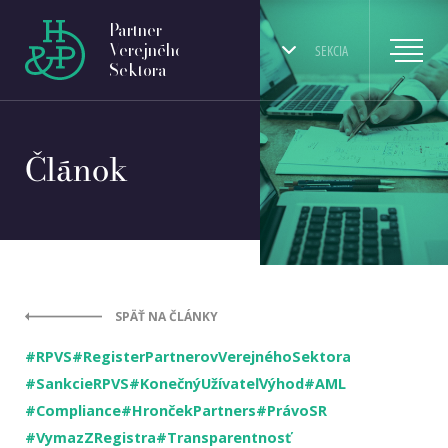
Partner
Verejného
SEKCIA
Sektora
Článok
SPÄŤ NA ČLÁNKY
#RPVS
#RegisterPartnerovVerejnéhoSektora
#SankcieRPVS
#KonečnýUžívateľVýhod
#AML
#Compliance
#HrončekPartners
#PrávoSR
#VymazZRegistra
#Transparentnosť