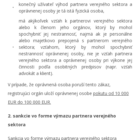
konečný užívateľ výhod partnera verejného sektora a
oprávnenej osoby je tá istá fyzická osoba,
má akýkoľvek vzťah k partnerovi verejného sektora
alebo k členom jeho orgánov, ktorý by mohol
spochybniť jej nestrannosť, najmä ak je personálne
alebo majetkovo prepojená s partnerom verejného
sektora; vzťahom, ktorý by mohol spochybniť
nestrannosť oprávnenej osoby, nie je vzťah partnera
verejného sektora a oprávnenej osoby pri výkone jej
činnosti podľa osobitných predpisov (napr. vzťah
advokát a klient).
V prípade, že oprávnená osoba poruší tento zákaz,
registrujúci orgán uloží oprávnenej osobe
pokutu od 10 000
EUR do 100 000 EUR.
2. sankcie vo forme výmazu partnera verejného
sektora
Sankcia vo forme výmazu partnera verejného sektora