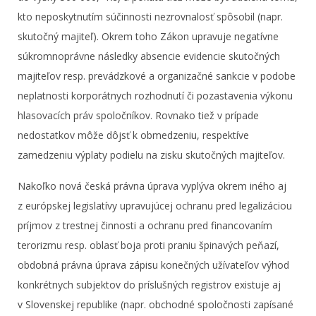
kto neposkytnutím súčinnosti nezrovnalosť spôsobil (napr.
skutočný majiteľ). Okrem toho Zákon upravuje negatívne
súkromnoprávne následky absencie evidencie skutočných
majiteľov resp. prevádzkové a organizačné sankcie v podobe
neplatnosti korporátnych rozhodnutí či pozastavenia výkonu
hlasovacích práv spoločníkov. Rovnako tiež v prípade
nedostatkov môže dôjsť k obmedzeniu, respektíve
zamedzeniu výplaty podielu na zisku skutočných majiteľov.
Nakoľko nová česká právna úprava vyplýva okrem iného aj
z európskej legislatívy upravujúcej ochranu pred legalizáciou
príjmov z trestnej činnosti a ochranu pred financovaním
terorizmu resp. oblasť boja proti praniu špinavých peňazí,
obdobná právna úprava zápisu konečných užívateľov výhod
konkrétnych subjektov do príslušných registrov existuje aj
v Slovenskej republike (napr. obchodné spoločnosti zapísané