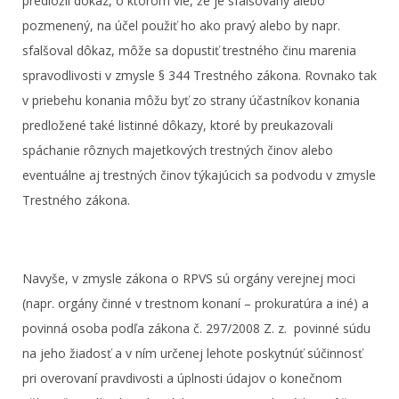
predložil dôkaz, o ktorom vie, že je sfalšovaný alebo
pozmenený, na účel použiť ho ako pravý alebo by napr.
sfalšoval dôkaz, môže sa dopustiť trestného činu marenia
spravodlivosti v zmysle § 344 Trestného zákona. Rovnako tak
v priebehu konania môžu byť zo strany účastníkov konania
predložené také listinné dôkazy, ktoré by preukazovali
spáchanie rôznych majetkových trestných činov alebo
eventuálne aj trestných činov týkajúcich sa podvodu v zmysle
Trestného zákona.
Navyše, v zmysle zákona o RPVS sú orgány verejnej moci
(napr. orgány činné v trestnom konaní – prokuratúra a iné) a
povinná osoba podľa zákona č. 297/2008 Z. z. povinné súdu
na jeho žiadosť a v ním určenej lehote poskytnúť súčinnosť
pri overovaní pravdivosti a úplnosti údajov o konečnom