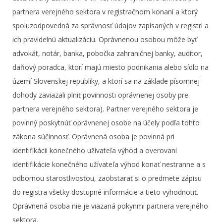
partnera verejného sektora v registračnom konaní a ktorý
spoluzodpovedná za správnosť údajov zapísaných v registri a
ich pravidelnú aktualizáciu. Oprávnenou osobou môže byť
advokát, notár, banka, pobočka zahraničnej banky, audítor,
daňový poradca, ktorí majú miesto podnikania alebo sídlo na
území Slovenskej republiky, a ktorí sa na základe písomnej
dohody zaviazali plniť povinnosti oprávnenej osoby pre
partnera verejného sektora). Partner verejného sektora je
povinný poskytnúť oprávnenej osobe na účely podľa tohto
zákona súčinnosť. Oprávnená osoba je povinná pri
identifikácii konečného užívateľa výhod a overovaní
identifikácie konečného užívateľa výhod konať nestranne a s
odbornou starostlivosťou, zaobstarať si o predmete zápisu
do registra všetky dostupné informácie a tieto vyhodnotiť.
Oprávnená osoba nie je viazaná pokynmi partnera verejného
sektora.