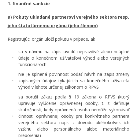
1. finančné sankcie
a) Pokuty ukladané partnerovi verejného sektora resp.
jeho štatutárnemu orgánu (jeho členom)
Registrujúci orgán uloží pokutu v prípade, ak
sa v návrhu na zápis uvedú nepravdivé alebo neúplné
údaje o konečnom užívateľovi výhod alebo verejných
funkcionároch
nie je splnená povinnosť podať návrh na zápis zmeny
zapísaných údajov týkajúcich sa konečného užívateľa
výhod v lehote určenej zákonom o RPVS
sa poruší zákaz podľa § 19 zákona o RPVS (ktorý
upravuje vylúčenie oprávnenej osoby, t. z. definuje
skutočnosti, kedy oprávnená osoba nemôže vykonávať
činnosti oprávnenej osoby pre konkrétneho partnera
verejného sektora napr. z dôvodu akéhokoľvek ich
vzťahu alebo personálneho alebo materiálneho
prepojenia)