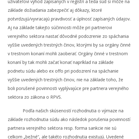
užívateľovi výhod zapísaných v registri a teda súd si môže na
základe dožiadania zabezpečiť aj dôkazy, ktoré
potvrdzujú/vyvracajú pravdivosť a úplnosť zapísaných údajov.
Aj na základe takejto súčinnosti môže pri partnerovi
verejného sektora nastať dôvodné podozrenie zo spáchania
vyššie uvedených trestných činov, ktorými by sa orgány činné
v trestnom konaní mohli zaoberať. Orgány činné v trestnom
konaní by tak mohli začať konať napríklad na základe
podnetu súdu alebo ex offo pri podozrení na spáchanie
vyššie uvedených trestných činov, nie na základe toho, že
boli porušené povinnosti vyplývajúce pre partnera verejného
sektora zo zákona o RPVS.
Podľa našich skúseností rozhodnutia o výmaze na
základe rozhodnutia súdu ako následok porušenia povinností
partnera verejného sektora resp. forma sankcie nie sú
celkom „bežné“, ale takéto rozhodnutia existujú. Uvedené