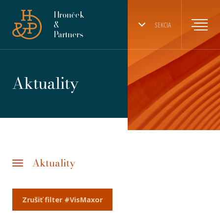
Hronček
&
SEKCIA
Partners
Aktuality
Aktuality
Zrušiť filter #VisMaxor