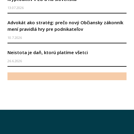
13.07.2026
Advokát ako stratég: prečo nový Občiansky zákonník
mení pravidlá hry pre podnikateľov
10.7.2026
Neistota je daň, ktorú platíme všetci
26.6.2026