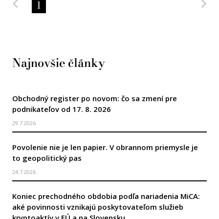
Predchádzajúca strana
Na
1
Najnovšie články
Obchodný register po novom: čo sa zmení pre
podnikateľov od 17. 8. 2026
29.7.2026
Povolenie nie je len papier. V obrannom priemysle je
to geopolitický pas
24.7.2026
Koniec prechodného obdobia podľa nariadenia MiCA:
aké povinnosti vznikajú poskytovateľom služieb
kryptoaktív v EÚ a na Slovensku