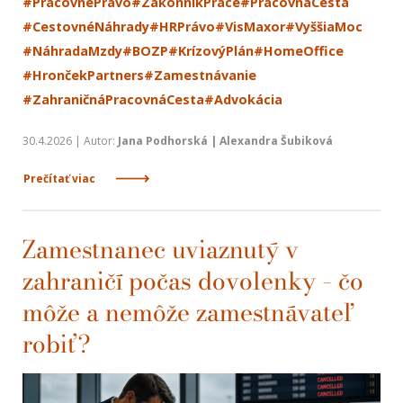
#PracovnéPrávo
#ZákonníkPráce
#PracovnáCesta
#CestovnéNáhrady
#HRPrávo
#VisMaxor
#VyššiaMoc
#NáhradaMzdy
#BOZP
#KrízovýPlán
#HomeOffice
#HrončekPartners
#Zamestnávanie
#ZahraničnáPracovnáCesta
#Advokácia
30.4.2026 | Autor:
Jana Podhorská | Alexandra Šubiková
Prečítať viac
Zamestnanec uviaznutý v
zahraničí počas dovolenky – čo
môže a nemôže zamestnávateľ
robiť?