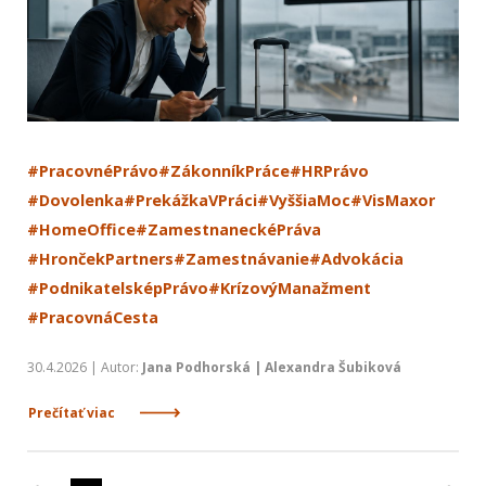
#PracovnéPrávo
#ZákonníkPráce
#HRPrávo
#Dovolenka
#PrekážkaVPráci
#VyššiaMoc
#VisMaxor
#HomeOffice
#ZamestnaneckéPráva
#HrončekPartners
#Zamestnávanie
#Advokácia
#PodnikatelsképPrávo
#KrízovýManažment
#PracovnáCesta
30.4.2026 | Autor:
Jana Podhorská | Alexandra Šubiková
Prečítať viac