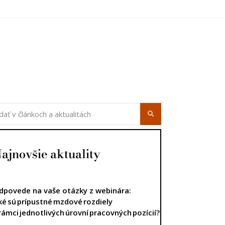
ajnovšie aktuality
dpovede na vaše otázky z webinára:
ké sú prípustné mzdové rozdiely
 rámci jednotlivých úrovní pracovných pozícií?