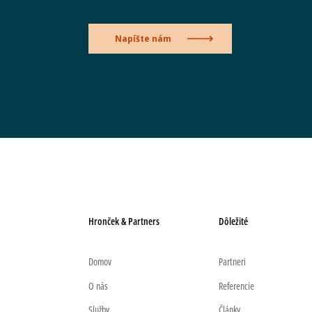
Napíšte nám
Hronček & Partners
Dôležité
Domov
Partneri
O nás
Referencie
Služby
Články