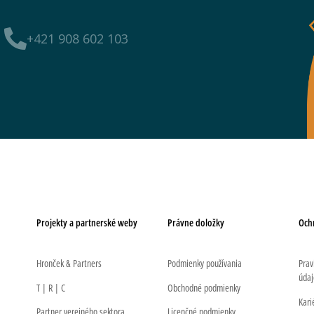
+421 908 602 103
Projekty a partnerské weby
Právne doložky
Och
Hronček & Partners
Podmienky používania
Prav
údaj
T | R | C
Obchodné podmienky
Kari
Partner verejného sektora
Licenčné podmienky