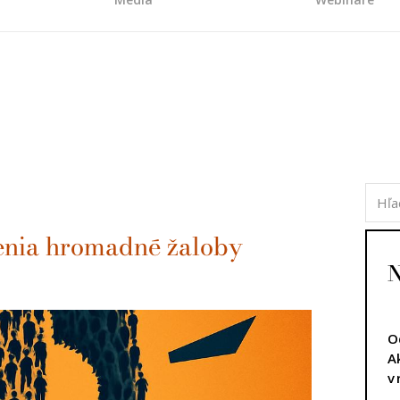
Menia hromadné žaloby
N
O
A
v