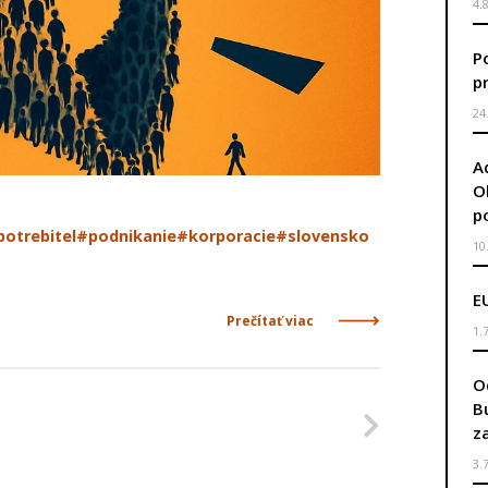
4.
P
p
24
A
O
p
potrebitel
#podnikanie
#korporacie
#slovensko
10
E
Prečítať viac
1.
O
B
Nasleduj
z
3.