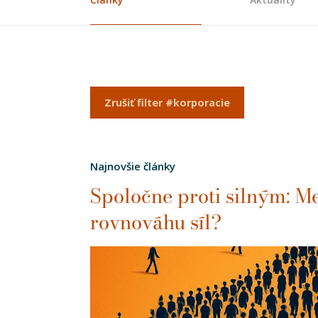
Zrušiť filter #korporacie
Najnovšie články
Spoločne proti silným: 
rovnováhu síl?