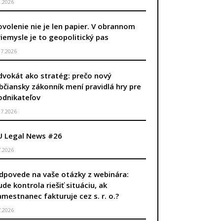
8.2026
ovolenie nie je len papier. V obrannom
riemysle je to geopolitický pas
.7.2026
dvokát ako stratég: prečo nový
bčiansky zákonník mení pravidlá hry pre
odnikateľov
.7.2026
U Legal News #26
7.2026
dpovede na vaše otázky z webinára:
ude kontrola riešiť situáciu, ak
úca strana
amestnanec fakturuje cez s. r. o.?
7.2026