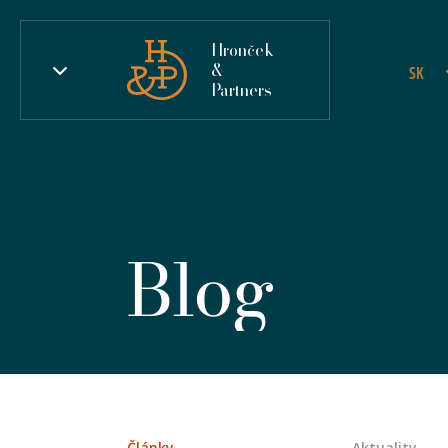
Hronček
&
SK
Partners
Blog
Články
Aktuality