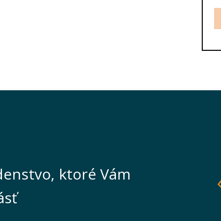
enstvo, ktoré Vám
ásť