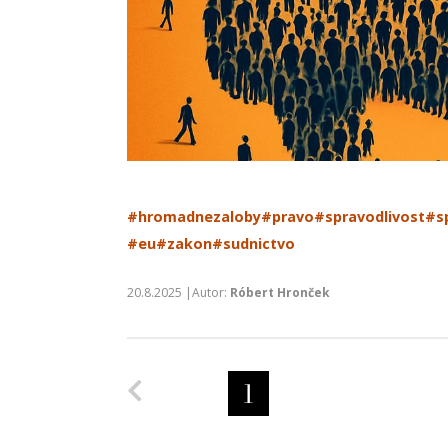
#hromadnezaloby
#pravo
#spravodlivost
#s
#eu
#zakon
#sudnictvo
20.8.2025 |Autor:
Róbert Hronček
Predchádzajúca strana
1