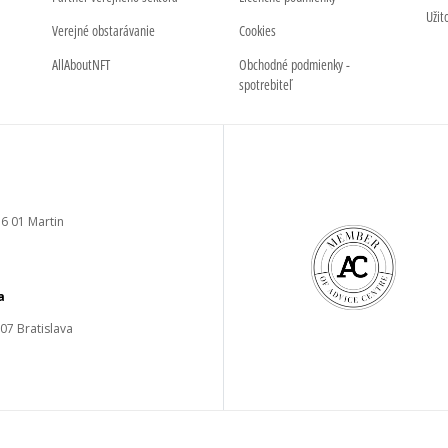
Užit
Verejné obstarávanie
Cookies
AllAboutNFT
Obchodné podmienky -
spotrebiteľ
6 01 Martin
a
 07 Bratislava