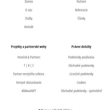
Domov
Partneri
O nás
Referencie
Služby
Články
Kontakt
Projekty a partnerské weby
Právne doložky
Hronček & Partners
Podmienky používania
T | R | C
Obchodné podmienky
Partner verejného sektora
Licenčné podmienky
Verejné obstarávanie
Cookies
AllAboutNFT
Obchodné podmienky - spotrebiteľ