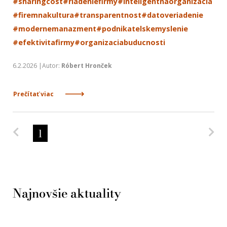
#sharingcost
#riadeniefirmy
#inteligentnaorganizacia
#firemnakultura
#transparentnost
#datoveriadenie
#modernemanazment
#podnikatelskemyslenie
#efektivitafirmy
#organizaciabuducnosti
6.2.2026 |Autor:
Róbert Hronček
Prečítať viac
Predchádzajúca strana
Na
1
Najnovšie aktuality