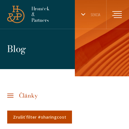
Hronček
&
SEKCIA
Partners
Blog
Články
Zrušiť filter #sharingcost