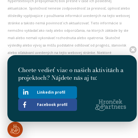
hypertextových prepojeniach) boli presné v čase ich poslednej
aktualizácie. Spoločnosť nenesie zodpovednosť za presnosť, úplnosť alebo
dôsledky vyplývajúce z používania informácií uvedených na tejto webovej
stránke a takisto nemá povinnosť ich aktualizovať. Tieto informácie si
nemožno vykladať ako rady alebo odporúčania, na ktorých základe by ste
mali alebo nemali vykonávať rozhodnutia alebo opatrenia. Skutočné
výsledky alebo vývoj sa môžu podstatne odlišovať od prognóz, stanovísk
alebo očakávaní uvedených na tejto webovej stránke. Niektoré
informácie na tejto webovej stránke majú historický charakter a nemusia
byť aktuálne. Všetky historické informácie je nutné považovať za aktuálne
Chcete vedieť viac o našich aktivitách a
v dátume ich prvého zverejnenia. Nič na tejto webovej stránke si
projektoch? Nájdete nás aj tu:
nemožno vykladať ako výzvu alebo ponuku na investovanie alebo
obchodovanie s cennými papiermi Spoločnosti. Táto webová stránka
Linkedin profil
obsahuje aj hypertextové prepojenia na iné webové stránky. Spoločnosť
nemá pod kontrolou a nenesie žiadnu zodpovednosť za akékoľvek
Facebook profil
informácie alebo stanoviská uvedené na iných webových stránkach.