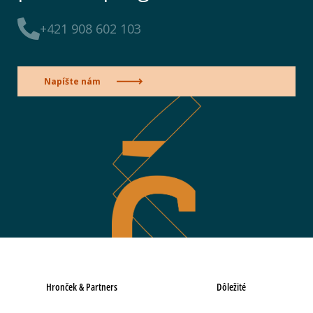
+421 908 602 103
Napíšte nám
Hronček & Partners
Dôležité