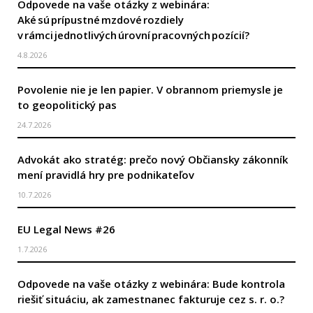
Odpovede na vaše otázky z webinára:
Aké sú prípustné mzdové rozdiely
v rámci jednotlivých úrovní pracovných pozícií?
4.8.2026
Povolenie nie je len papier. V obrannom priemysle je
to geopolitický pas
24.7.2026
Advokát ako stratég: prečo nový Občiansky zákonník
mení pravidlá hry pre podnikateľov
10.7.2026
EU Legal News #26
1.7.2026
Odpovede na vaše otázky z webinára: Bude kontrola
riešiť situáciu, ak zamestnanec fakturuje cez s. r. o.?