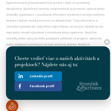
hypertextových prepojeniach) boli presné v čase ich poslednej
aktualizácie. Spoločnosť nenesie zodpovednosť za presnosť, úplnosť alebo
dôsledky vyplývajúce z používania informácií uvedených na tejto webovej
stránke a takisto nemá povinnosť ich aktualizovať. Tieto informácie si
nemožno vykladať ako rady alebo odporúčania, na ktorých základe by ste
mali alebo nemali vykonávať rozhodnutia alebo opatrenia. Skutočné
výsledky alebo vývoj sa môžu podstatne odlišovať od prognóz, stanovísk
alebo očakávaní uvedených na tejto webovej stránke. Niektoré
informácie na tejto webovej stránke majú historický charakter a nemusia
byť aktuálne. Všetky historické informácie je nutné považovať za aktuálne
Chcete vedieť viac o našich aktivitách a
v dátume ich prvého zverejnenia. Nič na tejto webovej stránke si
projektoch? Nájdete nás aj tu:
nemožno vykladať ako výzvu alebo ponuku na investovanie alebo
obchodovanie s cennými papiermi Spoločnosti. Táto webová stránka
Linkedin profil
obsahuje aj hypertextové prepojenia na iné webové stránky. Spoločnosť
nemá pod kontrolou a nenesie žiadnu zodpovednosť za akékoľvek
Facebook profil
informácie alebo stanoviská uvedené na iných webových stránkach.