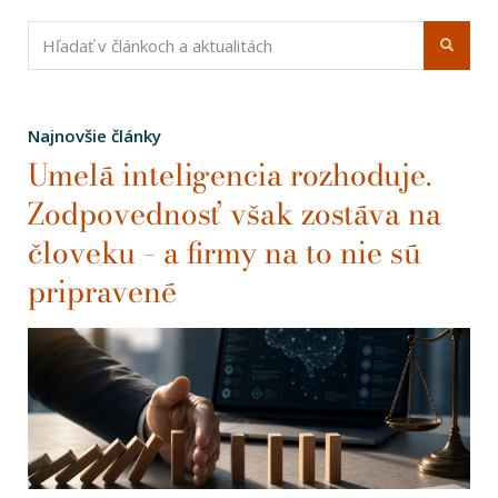
Najnovšie články
Umelá inteligencia rozhoduje.
Zodpovednosť však zostáva na
človeku – a firmy na to nie sú
pripravené