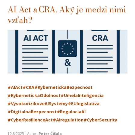
AI Act a CRA. Aký je medzi nimi
vzťah?
#AIAct
#CRA
#KybernetickaBezpecnost
#KybernetickaOdolnost
#UmelaInteligencia
#VysokorizikoveAISystemy
#EUlegislativa
#DigitalnaBezpecnost
#RegulaciaAI
#CyberResilienceAct
#AIregulation
#CyberSecurity
12.8.2025 |Autor:
Peter Čičala