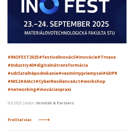
#INOFEST2025
#festivalinovácií
#inovácie
#Trnava
#Industry40
#digitalnátransformácia
#udržateľnépodnikanie
#vesmírnypriemysel
#GDPR
#NIS2
#AIAct
#CyberResilienceAct
#workshop
#networking
#inováciavpraxi
9.9.2025 |Autor:
Hronček & Partners
Prečítať viac