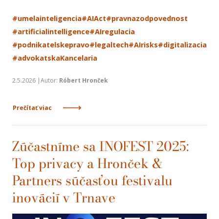
#umelainteligencia
#AIAct
#pravnazodpovednost
#artificialintelligence
#AIregulacia
#podnikatelskepravo
#legaltech
#AIrisks
#digitalizacia
#advokatskaKancelaria
2.5.2026 |Autor:
Róbert Hronček
Prečítať viac
Zúčastníme sa INOFEST 2025:
Top privacy a Hronček &
Partners súčasťou festivalu
inovácií v Trnave