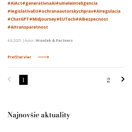
#AIAct
#generativnaAI
#umeleinteligencia
#legislativaEU
#ochranaautorskychprav
#AIregulacia
#ChatGPT
#Midjourney
#EUTech
#AIbezpecnost
#AItransparetnost
4.8.2025 |Autor:
Hronček & Partners
Prečítať viac
Predchádzajúca strana
Na
1
2
Najnovšie aktuality