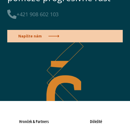
+421 908 602 103
Napíšte nám
Hronček & Partners
Dôležité