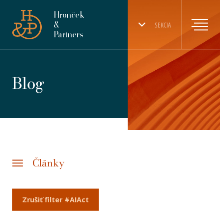
Hronček
&
SEKCIA
Partners
Blog
Články
Zrušiť filter #AIAct