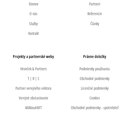
Domov
Partneri
O nás
Referencie
Služby
Články
Kontakt
Projekty a partnerské weby
Právne doložky
Hronček & Partners
Podmienky používania
T | R | C
Obchodné podmienky
Partner verejného sektora
Licenčné podmienky
Verejné obstarávanie
Cookies
AllAboutNFT
Obchodné podmienky - spotrebiteľ