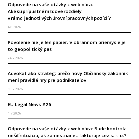
Odpovede na vaše otázky z webinára:
Aké sú prípustné mzdové rozdiely
v rámci jednotlivých úrovní pracovných pozícií?
4.8.2026
Povolenie nie je len papier. V obrannom priemysle je
to geopolitický pas
24.7.2026
Advokát ako stratég: prečo nový Občiansky zákonník
mení pravidlá hry pre podnikateľov
10.7.2026
EU Legal News #26
1.7.2026
Odpovede na vaše otázky z webinára: Bude kontrola
riešiť situáciu, ak zamestnanec fakturuje cez s. r. o.?