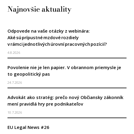
Najnovšie aktuality
Odpovede na vaše otázky z webinára:
Aké sú prípustné mzdové rozdiely
v rámci jednotlivých úrovní pracovných pozícií?
4.8.2026
Povolenie nie je len papier. V obrannom priemysle je
to geopolitický pas
24.7.2026
Advokát ako stratég: prečo nový Občiansky zákonník
mení pravidlá hry pre podnikateľov
10.7.2026
EU Legal News #26