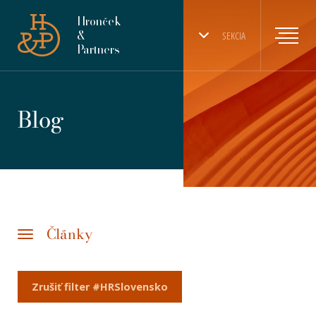
Hronček
&
SEKCIA
Partners
Blog
Články
Zrušiť filter #HRSlovensko