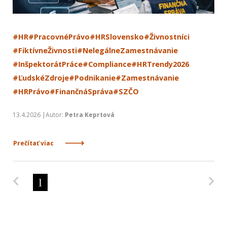
#HR
#PracovnéPrávo
#HRSlovensko
#Živnostníci
#FiktívneŽivnosti
#NelegálneZamestnávanie
#InšpektorátPráce
#Compliance
#HRTrendy2026
#ĽudskéZdroje
#Podnikanie
#Zamestnávanie
#HRPrávo
#FinančnáSpráva
#SZČO
13.4.2026 |Autor:
Petra Keprtová
Prečítať viac
Predchádzajúca strana
Na
1