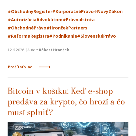
#ObchodnýRegister
#KorporačnéPrávo
#NovýZákon
#AutorizáciaAdvokátom
#PrávnaIstota
#ObchodnéPrávo
#HrončekPartners
#ReformaRegistra
#Podnikanie
#SlovenskéPrávo
12.6.2026 |Autor:
Róbert Hronček
Prečítať viac
Bitcoin v košíku: Keď e-shop
predáva za krypto, čo hrozí a čo
musí splniť?