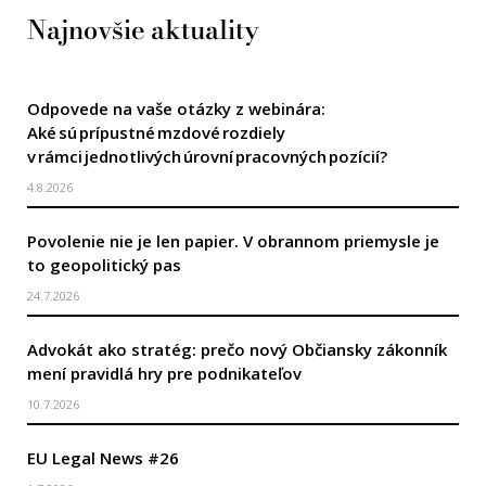
Najnovšie aktuality
Odpovede na vaše otázky z webinára:
Aké sú prípustné mzdové rozdiely
v rámci jednotlivých úrovní pracovných pozícií?
4.8.2026
Povolenie nie je len papier. V obrannom priemysle je
to geopolitický pas
24.7.2026
Advokát ako stratég: prečo nový Občiansky zákonník
mení pravidlá hry pre podnikateľov
10.7.2026
EU Legal News #26