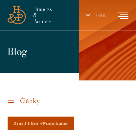
Hronček
&
SEKCIA
Partners
Blog
Články
Zrušiť filter #Podnikanie