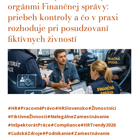
orgánmi Finančnej správy:
priebeh kontroly a čo v praxi
rozhoduje pri posudzovaní
fiktívnych živností
#HR
#PracovnéPrávo
#HRSlovensko
#Živnostníci
#FiktívneŽivnosti
#NelegálneZamestnávanie
#InšpektorátPráce
#Compliance
#HRTrendy2026
#ĽudskéZdroje
#Podnikanie
#Zamestnávanie