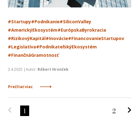
#Startupy
#Podnikanie
#SiliconValley
#AmerickýEkosystém
#EurópskaByrokracia
#RizikovýKapitál
#Inovácie
#FinancovanieStartupov
#Legislatíva
#PodnikateľskýEkosystém
#FinančnáGramotnosť
3.4.2025 |Autor:
Róbert Hronček
Prečítať viac
Predchádzajúca strana
Na
1
2