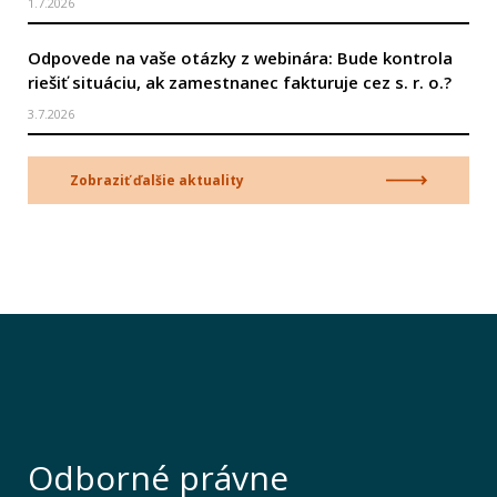
1.7.2026
Odpovede na vaše otázky z webinára: Bude kontrola
riešiť situáciu, ak zamestnanec fakturuje cez s. r. o.?
3.7.2026
Zobraziť ďalšie aktuality
Odborné právne