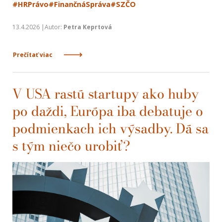
#HRPrávo
#FinančnáSpráva
#SZČO
13.4.2026 |Autor:
Petra Keprtová
Prečítať viac
V USA rastú startupy ako huby
po daždi, Európa iba debatuje o
podmienkach ich výsadby. Dá sa
s tým niečo urobiť?