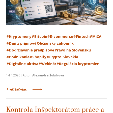
#Kryptomeny
#Bitcoin
#E-commerce
#Fintech
#MiCA
#Daň z príjmov
#Občiansky zákonník
#Dodržiavanie predpisov
#Právo na Slovensku
#Podnikanie
#Shopify
#Crypto Slovakia
#Digitálne aktíva
#Webinár
#Regulácia kryptomien
14.4.2026 |Autor:
Alexandra Šubiková
Prečítať viac
Kontrola Inšpektorátom práce a