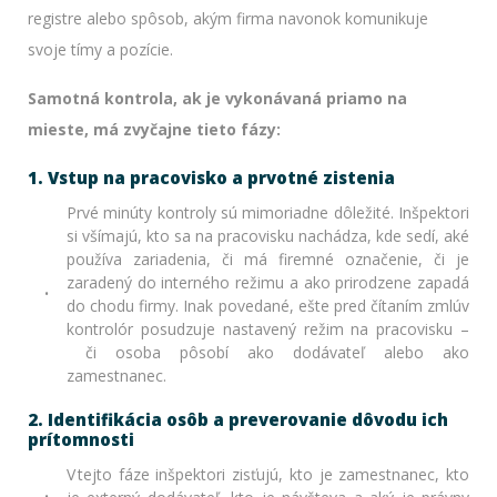
registre alebo spôsob, akým firma navonok komunikuje
svoje tímy a pozície.
Samotná kontrola, ak je vykonávaná priamo na
mieste, má zvyčajne tieto fázy:
1. Vstup na pracovisko a prvotné zistenia
Prvé minúty kontroly sú mimoriadne dôležité. Inšpektori
si všímajú, kto sa na pracovisku nachádza, kde sedí, aké
používa zariadenia, či má firemné označenie, či je
zaradený do interného režimu a ako prirodzene zapadá
do chodu firmy. Inak povedané, ešte pred čítaním zmlúv
kontrolór posudzuje nastavený režim na pracovisku –
či osoba pôsobí ako dodávateľ alebo ako
zamestnanec.
2. Identifikácia osôb a preverovanie dôvodu ich
prítomnosti
V tejto fáze inšpektori zisťujú, kto je zamestnanec, kto