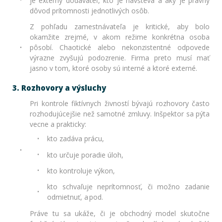
je externý dodávateľ, kto je návšteva a aký je právny
dôvod prítomnosti jednotlivých osôb.
Z pohľadu zamestnávateľa je kritické, aby bolo
okamžite zrejmé, v akom režime konkrétna osoba
pôsobí. Chaotické alebo nekonzistentné odpovede
výrazne zvyšujú podozrenie. Firma preto musí mať
jasno v tom, ktoré osoby sú interné a ktoré externé.
3. Rozhovory a výsluchy
Pri kontrole fiktívnych živností bývajú rozhovory často
rozhodujúcejšie než samotné zmluvy. Inšpektor sa pýta
vecne a prakticky:
kto zadáva prácu,
kto určuje poradie úloh,
kto kontroluje výkon,
kto schvaľuje neprítomnosť, či možno zadanie
odmietnuť, a pod.
Práve tu sa ukáže, či je obchodný model skutočne