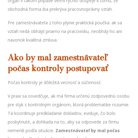
orgán v takom prípade veľmi rýchlo dospeje k tomu, že
obchodná forma iba prekrýva pracovnoprávny vzťah.
Pre zamestnávateľa z toho plynie praktická poučka: ak sa
vzťah nedá obhájiť priamo na pracovisku, neobháji ho ani
navonok kvalitná zmluva.
Ako by mal zamestnávateľ
počas kontroly postupovať
Počas kontroly je dôležitá vecnosť a súčinnosť.
V praxi sa osvedčuje, ak má firma určenú zodpovednú osobu
pre styk s kontrolným orgánom, ktorá problematike rozumie.
Tá koordinuje predkladanie dokladov, eviduje, čo bolo
poskytnuté, a dohliada na to, aby sa odpovede za firmu
nemenili podľa situácie.
Zamestnávateľ by mal počas