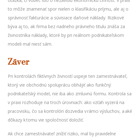
otázka, či vôbec išlo o nezávislú ekonomickú činnosť. V praxi
to môže znamenať spor nielen o klasifikáciu príjmu, ale aj o
správnosť fakturácie a súvisiace daňové náklady. Rizikové
býva aj to, ak firma bez riadneho právneho titulu znáša za
živnostníka náklady, ktoré by pri reálnom podnikateľskom
modeli mal niesť sám.
Záver
Pri kontrolách fiktívnych živností uspeje ten zamestnávateľ,
ktorý vie obchodnú spoluprácu obhájiť ako funkčný
podnikateľský model, nie iba ako zmluvnú formu. Kontrola sa
v praxi rozhoduje na troch úrovniach: ako vzťah vyzerá na
pracovisku, čo sa kontrolóri dozvedia v rámci výsluchov, a aké
dôkazy k tomu vie spoločnosť doložiť.
Ak chce zamestnávateľ znížiť riziko, mal by pravidelne