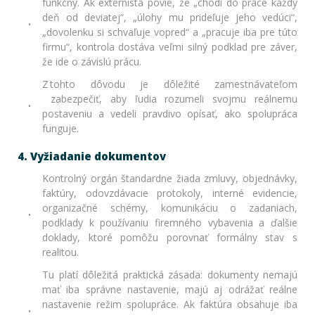
funkčný. Ak externista povie, že „chodí do práce každý
deň od deviatej“, „úlohy mu prideľuje jeho vedúci“,
„dovolenku si schvaľuje vopred“ a „pracuje iba pre túto
firmu“, kontrola dostáva veľmi silný podklad pre záver,
že ide o závislú prácu.
Z tohto dôvodu je dôležité zamestnávateľom
zabezpečiť, aby ľudia rozumeli svojmu reálnemu
postaveniu a vedeli pravdivo opísať, ako spolupráca
funguje.
4. Vyžiadanie dokumentov
Kontrolný orgán štandardne žiada zmluvy, objednávky,
faktúry, odovzdávacie protokoly, interné evidencie,
organizačné schémy, komunikáciu o zadaniach,
podklady k používaniu firemného vybavenia a ďalšie
doklady, ktoré pomôžu porovnať formálny stav s
realitou.
Tu platí dôležitá praktická zásada: dokumenty nemajú
mať iba správne nastavenie, majú aj odrážať reálne
nastavenie režim spolupráce. Ak faktúra obsahuje iba