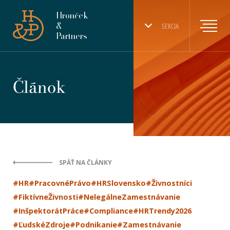
Hronček
&
SEKCIA
Partners
Článok
SPÄŤ NA ČLÁNKY
#HR
#PracovnéPrávo
#HRSlovensko
#Živnostníci
#FiktívneŽivnosti
#NelegálneZamestnávanie
#InšpektorátPráce
#Compliance
#HRTrendy2026
#ĽudskéZdroje
#Podnikanie
#Zamestnávanie