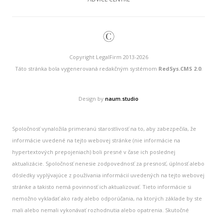
©
Copyright LegalFirm 2013-2026
Táto stránka bola vygenerovaná redakčným systémom
RedSys.CMS 2.0
.
Design by
naum.studio
Spoločnosť vynaložila primeranú starostlivosť na to, aby zabezpečila, že
informácie uvedené na tejto webovej stránke (nie informácie na
hypertextových prepojeniach) boli presné v čase ich poslednej
aktualizácie. Spoločnosť nenesie zodpovednosť za presnosť, úplnosť alebo
dôsledky vyplývajúce z používania informácií uvedených na tejto webovej
stránke a takisto nemá povinnosť ich aktualizovať. Tieto informácie si
nemožno vykladať ako rady alebo odporúčania, na ktorých základe by ste
mali alebo nemali vykonávať rozhodnutia alebo opatrenia. Skutočné