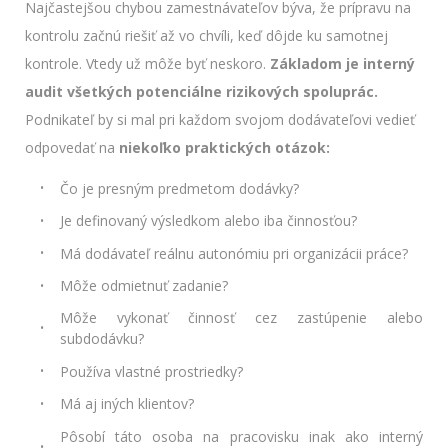
Najčastejšou chybou zamestnávateľov býva, že prípravu na
kontrolu začnú riešiť až vo chvíli, keď dôjde ku samotnej
kontrole. Vtedy už môže byť neskoro.
Základom je interný
audit všetkých potenciálne rizikových spoluprác.
Podnikateľ by si mal pri každom svojom dodávateľovi vedieť
odpovedať na
niekoľko praktických otázok:
Čo je presným predmetom dodávky?
Je definovaný výsledkom alebo iba činnosťou?
Má dodávateľ reálnu autonómiu pri organizácii práce?
Môže odmietnuť zadanie?
Môže vykonať činnosť cez zastúpenie alebo
subdodávku?
Používa vlastné prostriedky?
Má aj iných klientov?
Pôsobí táto osoba na pracovisku inak ako interný