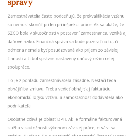
správy
Zamestnávatelia často podceňujú, že prekvalifikácia vzťahu
sa nemusí skončiť pri len pri inšpekcii práce. Ak sa ukáže, že
SZČO bola v skutočnosti v postavení zamestnanca, vzniká aj
daňové riziko. Finančná správa sa bude pozerať na to, či
odmena nemala byť posudzovaná ako príjem zo závislej
činnosti a či bol správne nastavený daňový režim celej
spolupráce.
To je z pohľadu zamestnávateľa zásadné. Nestačí teda
obhájiť iba zmluvu. Treba vedieť obhájiť aj fakturáciu,
ekonomickú logiku vzťahu a samostatnosť dodávateľa ako
podnikateľa.
Osobitne citlivá je oblasť DPH. Ak je formálne fakturovaná
služba v skutočnosti výkonom závislej práce, otvára sa