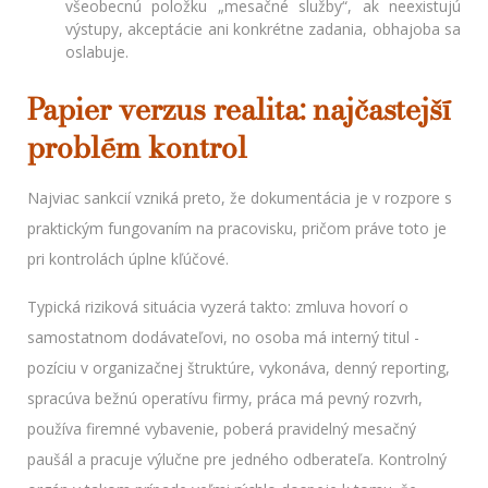
všeobecnú položku „mesačné služby“, ak neexistujú
výstupy, akceptácie ani konkrétne zadania, obhajoba sa
oslabuje.
Papier verzus realita: najčastejší
problém kontrol
Najviac sankcií vzniká preto, že dokumentácia je v rozpore s
praktickým fungovaním na pracovisku, pričom práve toto je
pri kontrolách úplne kľúčové.
Typická riziková situácia vyzerá takto: zmluva hovorí o
samostatnom dodávateľovi, no osoba má interný titul -
pozíciu v organizačnej štruktúre, vykonáva, denný reporting,
spracúva bežnú operatívu firmy, práca má pevný rozvrh,
používa firemné vybavenie, poberá pravidelný mesačný
paušál a pracuje výlučne pre jedného odberateľa. Kontrolný