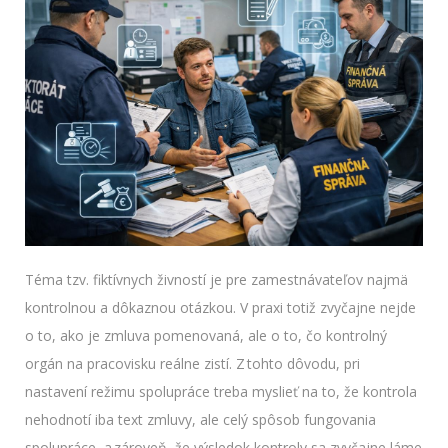
Téma tzv. fiktívnych živností je pre zamestnávateľov najmä
kontrolnou a dôkaznou otázkou. V praxi totiž zvyčajne nejde
o to, ako je zmluva pomenovaná, ale o to, čo kontrolný
orgán na pracovisku reálne zistí. Z tohto dôvodu, pri
nastavení režimu spolupráce treba myslieť na to, že kontrola
nehodnotí iba text zmluvy, ale celý spôsob fungovania
spolupráce, a zároveň, že výsledok kontroly sa zvyčajne láme