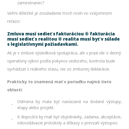
zamestnanec?
Veľmi dôležité je zosúladenie troch rovín vo vzájomnom
reťazci:
Zmluva musí sedieť s fakturáciou ® fakturácia
musí sedieť s realitou ® realita musí byť v súlade
s legislatívnymi požiadavkami.
Ak je v zmluve výsledková spolupráca, ale v praxi ide o denný
operatívny výkon podľa pokynov vedúceho, kontrola bude
vychádzať z reálneho stavu, nie zo zmluvnej deklarácie.
Prakticky to znamená mať v poriadku najmä tieto
oblasti:
Odmena by mala byť naviazaná na dodané výstupy,
etapy alebo projekt.
K dispozícii by mali byť objednávky, zadania, akceptácie,
odovzdávacie protokoly a dôkazy o prevzatí výstupov.