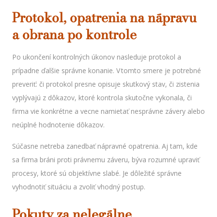
Protokol, opatrenia na nápravu
a obrana po kontrole
Po ukončení kontrolných úkonov nasleduje protokol a
prípadne ďalšie správne konanie. V tomto smere je potrebné
preveriť: či protokol presne opisuje skutkový stav, či zistenia
vyplývajú z dôkazov, ktoré kontrola skutočne vykonala, či
firma vie konkrétne a vecne namietať nesprávne závery alebo
neúplné hodnotenie dôkazov.
Súčasne netreba zanedbať nápravné opatrenia. Aj tam, kde
sa firma bráni proti právnemu záveru, býva rozumné upraviť
procesy, ktoré sú objektívne slabé. Je dôležité správne
vyhodnotiť situáciu a zvoliť vhodný postup.
Pokuty za nelegálne