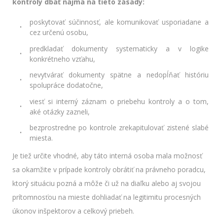
kontroly dbať najmä na tieto zásady:
poskytovať súčinnosť, ale komunikovať usporiadane a
cez určenú osobu,
predkladať dokumenty systematicky a v logike
konkrétneho vzťahu,
nevytvárať dokumenty spätne a nedopĺňať históriu
spolupráce dodatočne,
viesť si interný záznam o priebehu kontroly a o tom,
aké otázky zazneli,
bezprostredne po kontrole zrekapitulovať zistené slabé
miesta.
Je tiež určite vhodné, aby táto interná osoba mala možnosť
sa okamžite v prípade kontroly obrátiť na právneho poradcu,
ktorý situáciu pozná a môže či už na diaľku alebo aj svojou
prítomnosťou na mieste dohliadať na legitimitu procesných
úkonov inšpektorov a celkový priebeh.