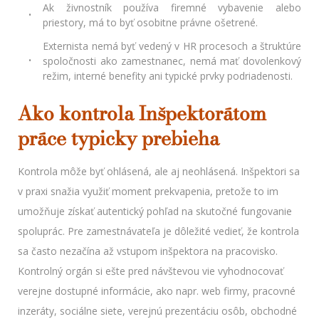
Ak živnostník používa firemné vybavenie alebo
priestory, má to byť osobitne právne ošetrené.
Externista nemá byť vedený v HR procesoch a štruktúre
spoločnosti ako zamestnanec, nemá mať dovolenkový
režim, interné benefity ani typické prvky podriadenosti.
Ako kontrola Inšpektorátom
práce typicky prebieha
Kontrola môže byť ohlásená, ale aj neohlásená. Inšpektori sa
v praxi snažia využiť moment prekvapenia, pretože to im
umožňuje získať autentický pohľad na skutočné fungovanie
spoluprác. Pre zamestnávateľa je dôležité vedieť, že kontrola
sa často nezačína až vstupom inšpektora na pracovisko.
Kontrolný orgán si ešte pred návštevou vie vyhodnocovať
verejne dostupné informácie, ako napr. web firmy, pracovné
inzeráty, sociálne siete, verejnú prezentáciu osôb, obchodné