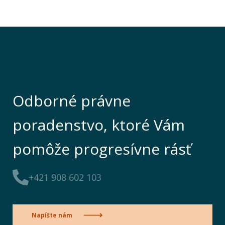
Odborné právne
poradenstvo, ktoré Vám
pomôže progresívne rásť
+421 908 602 103
Napíšte nám