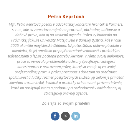
Petra Keprtová
Mgr. Petra Keprtová pôsobí v advokátskej kancelárii Hronček & Partners,
s. r. o., kde sa zameriava najmä na pracovné, obchodné, občianske a
daňové právo, ako aj na zmluvnú agendu. Právo vyštudovala na
Právnickej fakulte Univerzity Mateja Bela v Banskej Bystrici, kde v roku
2025 ukončila magisterské štúdium. Už počas štúdia aktívne pôsobila v
advokácii, čo jej umožnilo prepojiť teoretické vedomosti s praktickými
skúsenosťami a lepšie pochopiť potreby klientov. V rámci svojej diplomovej
práce sa venovala problematike ochrany špecifických kategórií
zamestnancov v pracovnom práve, ktorej sa venuje aj vo svojej
profesionálnej praxi. K právu pristupuje s dôrazom na precíznosť,
spoľahlivosť a ľudský rozmer poskytovaných služieb. Jej cieľom je prinášať
klientom zrozumiteľné, kvalitné a prakticky orientované právne riešenia,
ktoré im poskytujú istotu a podporu pri rozhodovaní v každodennej aj
strategickej právnej agende.
Zdieľajte so svojimi priateľmi