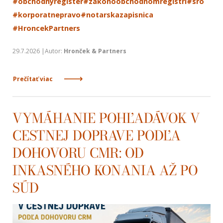
#obchodnyregister
#zakonoobchodnomregistri
#sro
#korporatnepravo
#notarskazapisnica
#HroncekPartners
29.7.2026 |Autor:
Hronček & Partners
Prečítať viac
VYMÁHANIE POHĽADÁVOK V
CESTNEJ DOPRAVE PODĽA
DOHOVORU CMR: OD
INKASNÉHO KONANIA AŽ PO
SÚD