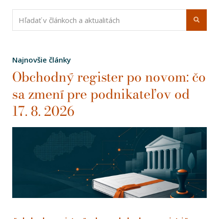
Najnovšie články
Obchodný register po novom: čo
sa zmení pre podnikateľov od
17. 8. 2026