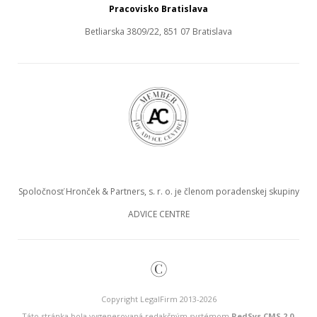
Pracovisko Bratislava
Betliarska 3809/22, 851 07 Bratislava
Spoločnosť Hronček & Partners, s. r. o. je členom poradenskej skupiny
ADVICE CENTRE
©
Copyright LegalFirm 2013-2026
Táto stránka bola vygenerovaná redakčným systémom
RedSys.CMS 2.0
.