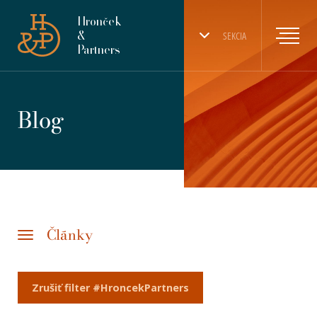
Hronček
&
SEKCIA
Partners
Blog
Články
Zrušiť filter #HroncekPartners