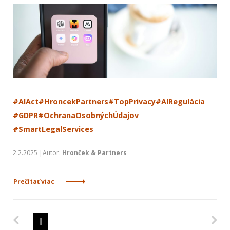
#AIAct
#HroncekPartners
#TopPrivacy
#AIRegulácia
#GDPR
#OchranaOsobnýchÚdajov
#SmartLegalServices
2.2.2025 |Autor:
Hronček & Partners
Prečítať viac
Predchádzajúca strana
Na
1