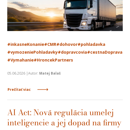
#inkasneKonanie
#CMR
#dohovor
#pohladavka
#vymozeniePohladavky
#dopravcovia
#cestnaDoprava
#Vymahanie
#HroncekPartners
05.06.2026 |Autor:
Matej Balaš
Prečítať viac
AI Act: Nová regulácia umelej
inteligencie a jej dopad na firmy