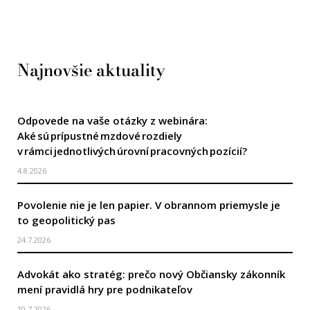
Najnovšie aktuality
Odpovede na vaše otázky z webinára:
Aké sú prípustné mzdové rozdiely
v rámci jednotlivých úrovní pracovných pozícií?
4.8.2026
Povolenie nie je len papier. V obrannom priemysle je
to geopolitický pas
24.7.2026
Advokát ako stratég: prečo nový Občiansky zákonník
mení pravidlá hry pre podnikateľov
10.7.2026