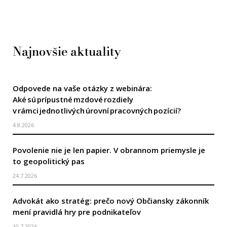
Najnovšie aktuality
Odpovede na vaše otázky z webinára:
Aké sú prípustné mzdové rozdiely
v rámci jednotlivých úrovní pracovných pozícií?
4.8.2026
Povolenie nie je len papier. V obrannom priemysle je
to geopolitický pas
24.7.2026
Advokát ako stratég: prečo nový Občiansky zákonník
mení pravidlá hry pre podnikateľov
10.7.2026