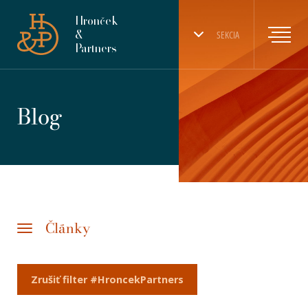
Hronček
&
SEKCIA
Partners
Blog
Články
Zrušiť filter #HroncekPartners