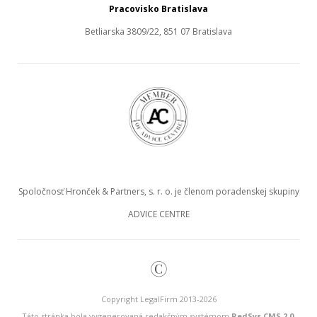
Pracovisko Bratislava
Betliarska 3809/22, 851 07 Bratislava
Spoločnosť Hronček & Partners, s. r. o. je členom poradenskej skupiny
ADVICE CENTRE
©
Copyright LegalFirm 2013-2026
Táto stránka bola vygenerovaná redakčným systémom
RedSys.CMS 2.0
.