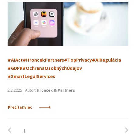
#AIAct
#HroncekPartners
#TopPrivacy
#AIRegulácia
#GDPR
#OchranaOsobnýchÚdajov
#SmartLegalServices
2.2.2025 |Autor:
Hronček & Partners
Prečítať viac
Predchádzajúca strana
Na
1