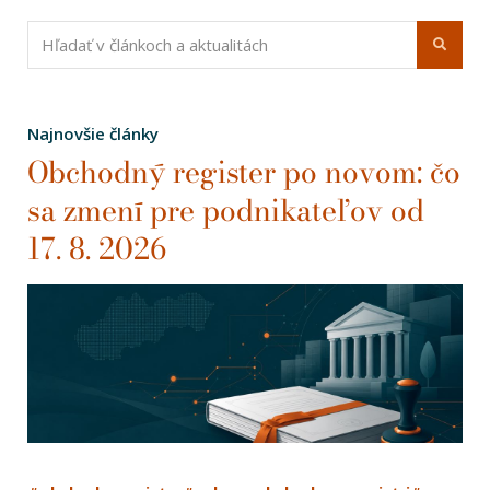
Najnovšie články
Obchodný register po novom: čo
sa zmení pre podnikateľov od
17. 8. 2026