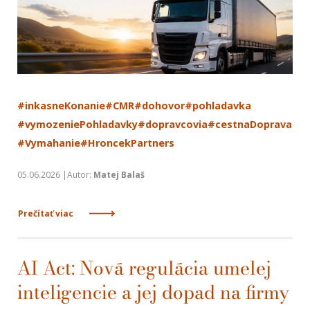
#inkasneKonanie
#CMR
#dohovor
#pohladavka
#vymozeniePohladavky
#dopravcovia
#cestnaDoprava
#Vymahanie
#HroncekPartners
05.06.2026 |Autor:
Matej Balaš
Prečítať viac
AI Act: Nová regulácia umelej
inteligencie a jej dopad na firmy