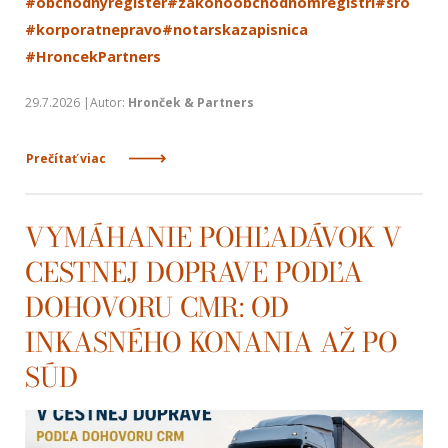
#obchodnyregister
#zakonoobchodnomregistri
#sro
#korporatnepravo
#notarskazapisnica
#HroncekPartners
29.7.2026 |Autor:
Hronček & Partners
Prečítať viac
VYMÁHANIE POHĽADÁVOK V
CESTNEJ DOPRAVE PODĽA
DOHOVORU CMR: OD
INKASNÉHO KONANIA AŽ PO
SÚD