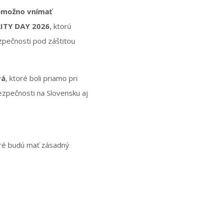
nemožno vnímať
ITY DAY 2026
, ktorú
zpečnosti pod záštitou
vá
, ktoré boli priamo pri
ezpečnosti na Slovensku aj
ré budú mať zásadný