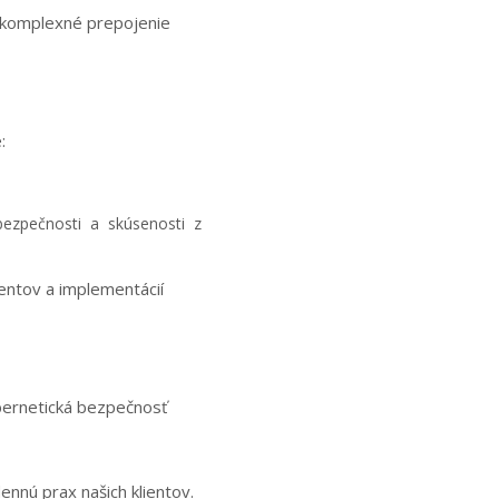
o komplexné prepojenie
:
bezpečnosti a skúsenosti z
dentov a implementácií
ybernetická bezpečnosť
nú prax našich klientov.