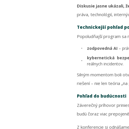
Diskusie jasne ukázali,
práva, technológií, intern
Technickejší pohľad p
Popoludňajší program sa ni
zodpovedná AI
– prá
kybernetická bezpe
reálnych incidentov.
Silným momentom boli otvo
riešení – nie len teória „na 
Pohľad do budúcnosti
Záverečný príhovor prinie
budú čoraz viac prepojené 
Z konferencie si odnášam