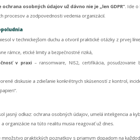
 že ochrana osobných údajov už dávno nie je „len GDPR“
. Ide 
ých procesov a zodpovednosti vedenia organizácií.
opoludnia
esol v technickejšom duchu a otvoril praktické otázky z prvej línie
vne rámce, etické limity a bezpečnostné riziká,
čnosť v praxi
– ransomware, NIS2, certifikácia, posudzovanie 
rené diskusie a zdieľanie konkrétnych skúseností z kontrol, inci
papieri“.
sol jasný odkaz: ochrana osobných údajov, umelá inteligencia a k
a organizácie na túto realitu musia reagovať už dnes.
e množstvo praktických poznatkov s priamym dopadom na každoden