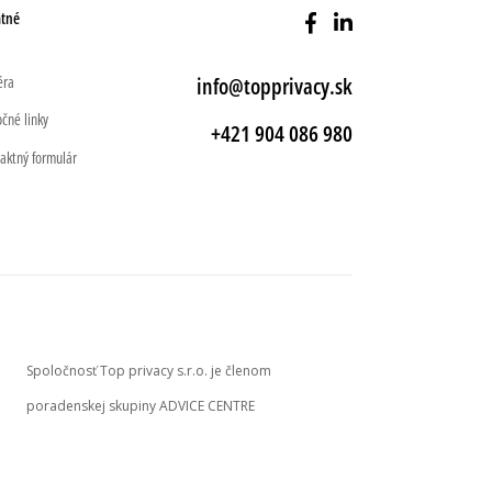
atné
éra
info@topprivacy.sk
očné linky
+421 904 086 980
aktný formulár
Spoločnosť Top privacy s.r.o. je členom
poradenskej skupiny ADVICE CENTRE