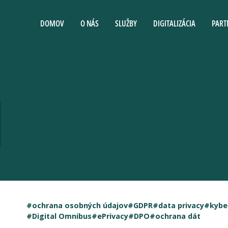
DOMOV
O NÁS
SLUŽBY
DIGITALIZÁCIA
PART
a
#ochrana osobných údajov
#GDPR
#data privacy
#kybe
#Digital Omnibus
#ePrivacy
#DPO
#ochrana dát