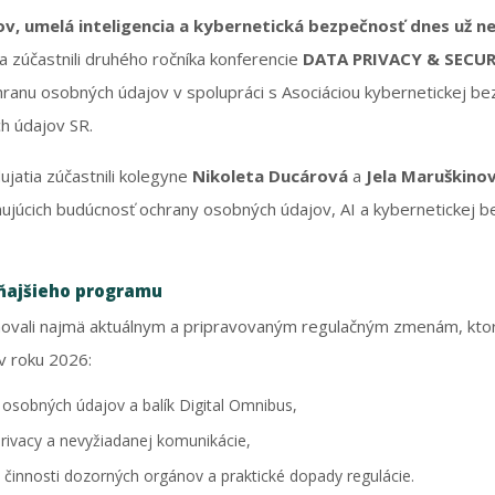
v, umelá inteligencia a kybernetická bezpečnosť dnes už 
 zúčastnili druhého ročníka konferencie
DATA PRIVACY & SECUR
hranu osobných údajov v spolupráci s Asociáciou kybernetickej be
h údajov SR.
jatia zúčastnili kolegyne
Nikoleta Ducárová
a
Jela Maruškino
ujúcich budúcnosť ochrany osobných údajov, AI a kybernetickej b
ňajšieho programu
ovali najmä aktuálnym a pripravovaným regulačným zmenám, kto
v roku 2026:
osobných údajov a balík Digital Omnibus,
rivacy a nevyžiadanej komunikácie,
 činnosti dozorných orgánov a praktické dopady regulácie.