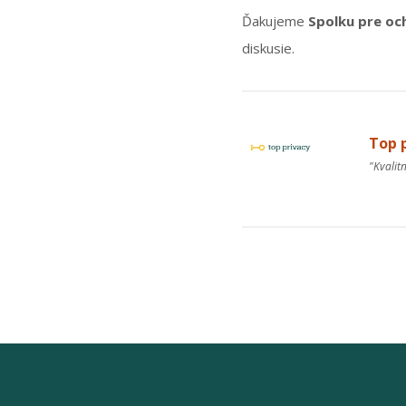
Ďakujeme
Spolku pre oc
diskusie.
Top p
"Kvalit