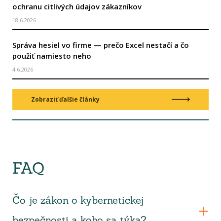
ochranu citlivých údajov zákazníkov
18.6.2026
Správa hesiel vo firme — prečo Excel nestačí a čo
použiť namiesto neho
4.6.2026
Zobraziť ďalšie články
FAQ
Čo je zákon o kybernetickej
bezpečnosti a koho sa týka?