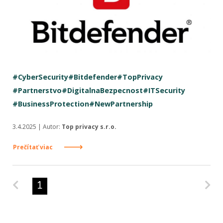
#CyberSecurity
#Bitdefender
#TopPrivacy
#Partnerstvo
#DigitalnaBezpecnost
#ITSecurity
#BusinessProtection
#NewPartnership
3.4.2025 | Autor:
Top privacy s.r.o.
Prečítať viac
Predchádzajúca strana
Na
1