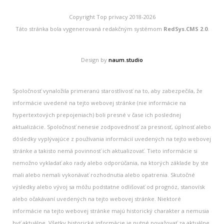
Copyright Top privacy 2018-2026
Táto stránka bola vygenerovaná redakčným systémom
RedSys.CMS 2.0
.
Design by
naum.studio
Spoločnosť vynaložila primeranú starostlivosť na to, aby zabezpečila, že
informácie uvedené na tejto webovej stránke (nie informácie na
hypertextových prepojeniach) boli presné v čase ich poslednej
aktualizácie. Spoločnosť nenesie zodpovednosť za presnosť, úplnosť alebo
dôsledky vyplývajúce z používania informácií uvedených na tejto webovej
stránke a takisto nemá povinnosť ich aktualizovať. Tieto informácie si
nemožno vykladať ako rady alebo odporúčania, na ktorých základe by ste
mali alebo nemali vykonávať rozhodnutia alebo opatrenia. Skutočné
výsledky alebo vývoj sa môžu podstatne odlišovať od prognóz, stanovísk
alebo očakávaní uvedených na tejto webovej stránke. Niektoré
informácie na tejto webovej stránke majú historický charakter a nemusia
byť aktuálne. Všetky historické informácie je nutné považovať za aktuálne