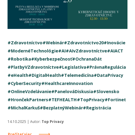
#Zdravotníctvo
#Webinár
#Zdravotníctvo20
#Inovácie
#ModernéTechnológie
#AI
#AIvZdravotníctve
#AIACT
#Robotika
#Kyberbezpečnosť
#OchranaDát
#PlatbyVZdravotníctve
#Legislatíva
#PrávnaRegulácia
#eHealth
#DigitalHealth
#Telemedicína
#DataPrivacy
#CyberSecurity
#HealthcareInnovation
#OnlineVzdelávanie
#PanelováDiskusia
#Slovensko
#HrončekPartners
#TEFHEALTH
#TopPrivacy
#Fortinet
#MichalKarkuš
#BezplatnýWebinár
#Registrácia
14.10.2025 | Autor:
Top Privacy
Prečítať viac