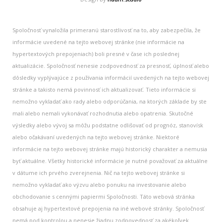
Spoločnosť vynaložila primeranú starostlivosť na to, aby zabezpečila, že
informácie uvedené na tejto webovej stránke (nie informácie na
hypertextových prepojeniach) boli presné v čase ich poslednej
aktualizácie. Spoločnosť nenesie zodpovednosť za presnosť, úplnosť alebo
dôsledky vyplývajúce z používania informácií uvedených na tejto webovej
stránke a takisto nemá povinnosť ich aktualizovať. Tieto informácie si
nemožno vykladať ako rady alebo odporúčania, na ktorých základe by ste
mali alebo nemali vykonávať rozhodnutia alebo opatrenia. Skutočné
výsledky alebo vývoj sa môžu podstatne odlišovať od prognóz, stanovísk
alebo očakávaní uvedených na tejto webovej stránke. Niektoré
informácie na tejto webovej stránke majú historický charakter a nemusia
byť aktuálne. Všetky historické informácie je nutné považovať za aktuálne
v dátume ich prvého zverejnenia. Nič na tejto webovej stránke si
nemožno vykladať ako výzvu alebo ponuku na investovanie alebo
obchodovanie s cennými papiermi Spoločnosti. Táto webová stránka
obsahuje aj hypertextové prepojenia na iné webové stránky. Spoločnosť
nemá pod kontrolou a nenesie žiadnu zodpovednosť za akékoľvek