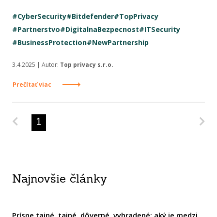
#CyberSecurity
#Bitdefender
#TopPrivacy
#Partnerstvo
#DigitalnaBezpecnost
#ITSecurity
#BusinessProtection
#NewPartnership
3.4.2025 | Autor:
Top privacy s.r.o.
Prečítať viac
Predchádzajúca strana
Na
1
Najnovšie články
Prísne tajné, tajné, dôverné, vyhradené: aký je medzi