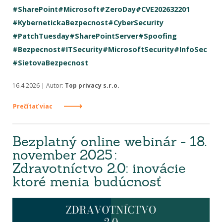
#SharePoint
#Microsoft
#ZeroDay
#CVE202632201
#KybernetickaBezpecnost
#CyberSecurity
#PatchTuesday
#SharePointServer
#Spoofing
#Bezpecnost
#ITSecurity
#MicrosoftSecurity
#InfoSec
#SietovaBezpecnost
16.4.2026 | Autor:
Top privacy s.r.o.
Prečítať viac
Bezplatný online webinár - 18.
november 2025 :
Zdravotníctvo 2.0: inovácie
ktoré menia budúcnosť