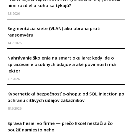
nimi rozdiel a koho sa týkajú?
5.8.2026
Segmentácia siete (VLAN) ako obrana proti
ransomvéru
14.7.2026
Nahrávanie školenia na smart okuliare: kedy ide o
spracúvanie osobných údajov a aké povinnosti má
lektor
7.7.2026
Kybernetická bezpečnosť e-shopu: od SQL injection po
ochranu citlivých údajov zákazníkov
18.6.2026
Správa hesiel vo firme — prečo Excel nestačí a čo
použiť namiesto neho