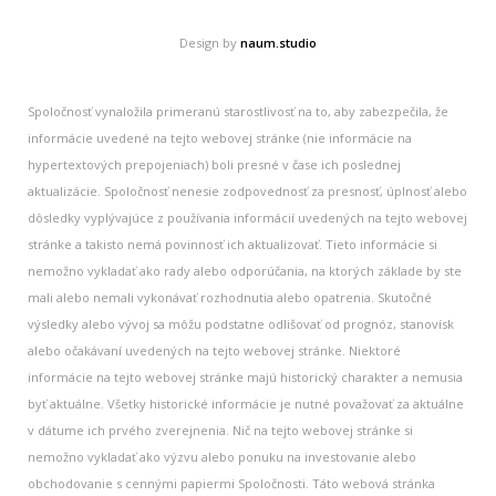
Design by
naum.studio
Spoločnosť vynaložila primeranú starostlivosť na to, aby zabezpečila, že
informácie uvedené na tejto webovej stránke (nie informácie na
hypertextových prepojeniach) boli presné v čase ich poslednej
aktualizácie. Spoločnosť nenesie zodpovednosť za presnosť, úplnosť alebo
dôsledky vyplývajúce z používania informácií uvedených na tejto webovej
stránke a takisto nemá povinnosť ich aktualizovať. Tieto informácie si
nemožno vykladať ako rady alebo odporúčania, na ktorých základe by ste
mali alebo nemali vykonávať rozhodnutia alebo opatrenia. Skutočné
výsledky alebo vývoj sa môžu podstatne odlišovať od prognóz, stanovísk
alebo očakávaní uvedených na tejto webovej stránke. Niektoré
informácie na tejto webovej stránke majú historický charakter a nemusia
byť aktuálne. Všetky historické informácie je nutné považovať za aktuálne
v dátume ich prvého zverejnenia. Nič na tejto webovej stránke si
nemožno vykladať ako výzvu alebo ponuku na investovanie alebo
obchodovanie s cennými papiermi Spoločnosti. Táto webová stránka