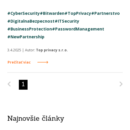
#CyberSecurity
#Bitwarden
#TopPrivacy
#Partnerstvo
#DigitalnaBezpecnost
#ITSecurity
#BusinessProtection
#PasswordManagement
#NewPartnership
3.4.2025 | Autor:
Top privacy s.r.o.
Prečítať viac
Predchádzajúca strana
Na
1
Najnovšie články