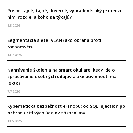
Prísne tajné, tajné, dôverné, vyhradené: aký je medzi
nimi rozdiel a koho sa týkajú?
5.8.2026
Segmentácia siete (VLAN) ako obrana proti
ransomvéru
14.7.2026
Nahrávanie školenia na smart okuliare: kedy ide o
spracúvanie osobných údajov a aké povinnosti má
lektor
7.7.2026
Kybernetická bezpečnosť e-shopu: od SQL injection po
ochranu citlivých údajov zákazníkov
18.6.2026