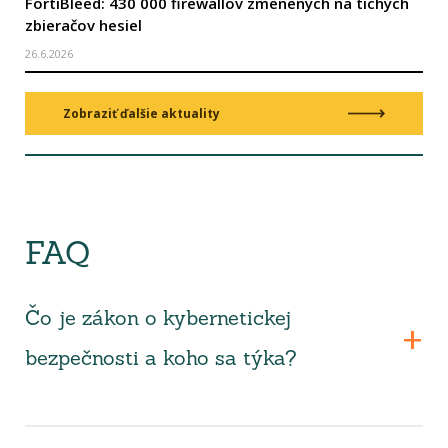
FortiBleed: 430 000 firewallov zmenených na tichých
zbieračov hesiel
26.6.2026
Zobraziť ďalšie aktuality
FAQ
Čo je zákon o kybernetickej
bezpečnosti a koho sa týka?