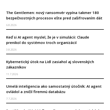
The Gentlemen: nový ransomvér vypína takmer 180
bezpečnostných procesov ešte pred zašifrovaním dát
6.8.2026
Keď si AI agent myslel, že je v simulácii: Claude
prenikol do systémov troch organizácií
3.8.2026
Kybernetický útok na Lidl zasiahol aj slovenských
zákazníkov
11.7.2026
Umelá inteligencia ako samostatný útočník: AI agent
ovládol a zničil firemnú databázu
7.7.2026