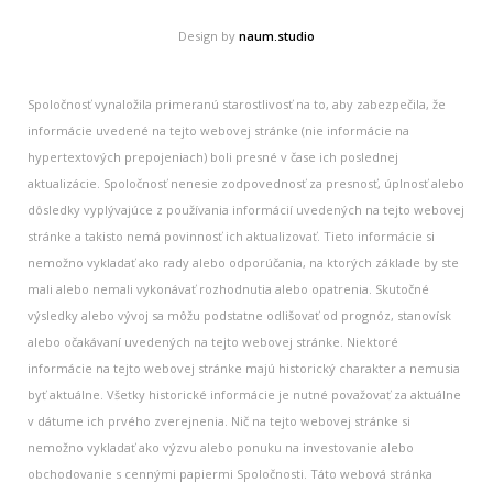
Design by
naum.studio
Spoločnosť vynaložila primeranú starostlivosť na to, aby zabezpečila, že
informácie uvedené na tejto webovej stránke (nie informácie na
hypertextových prepojeniach) boli presné v čase ich poslednej
aktualizácie. Spoločnosť nenesie zodpovednosť za presnosť, úplnosť alebo
dôsledky vyplývajúce z používania informácií uvedených na tejto webovej
stránke a takisto nemá povinnosť ich aktualizovať. Tieto informácie si
nemožno vykladať ako rady alebo odporúčania, na ktorých základe by ste
mali alebo nemali vykonávať rozhodnutia alebo opatrenia. Skutočné
výsledky alebo vývoj sa môžu podstatne odlišovať od prognóz, stanovísk
alebo očakávaní uvedených na tejto webovej stránke. Niektoré
informácie na tejto webovej stránke majú historický charakter a nemusia
byť aktuálne. Všetky historické informácie je nutné považovať za aktuálne
v dátume ich prvého zverejnenia. Nič na tejto webovej stránke si
nemožno vykladať ako výzvu alebo ponuku na investovanie alebo
obchodovanie s cennými papiermi Spoločnosti. Táto webová stránka