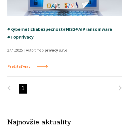
#kybernetickabezpecnost
#NIS2
#AI
#ransomware
#TopPrivacy
27.1.2025 |Autor:
Top privacy s.r.o.
Prečítať viac
Predchádzajúca strana
Na
1
Najnovšie aktuality