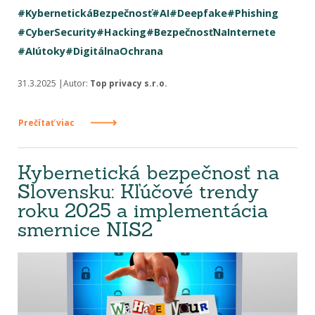
#KybernetickáBezpečnosť
#AI
#Deepfake
#Phishing
#CyberSecurity
#Hacking
#BezpečnosťNaInternete
#AIútoky
#DigitálnaOchrana
31.3.2025 |Autor:
Top privacy s.r.o.
Prečítať viac
Kybernetická bezpečnosť na
Slovensku: Kľúčové trendy
roku 2025 a implementácia
smernice NIS2