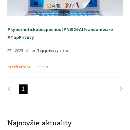
#kybernetickabezpecnost
#NIS2
#AI
#ransomware
#TopPrivacy
27.1.2025 |Autor:
Top privacy s.r.o.
Prečítať viac
Predchádzajúca strana
Na
1
Najnovšie aktuality