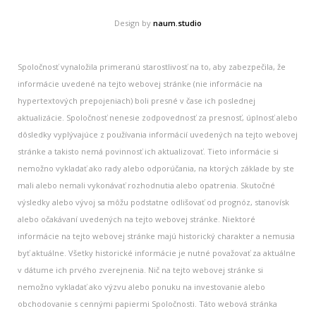
Design by
naum.studio
Spoločnosť vynaložila primeranú starostlivosť na to, aby zabezpečila, že
informácie uvedené na tejto webovej stránke (nie informácie na
hypertextových prepojeniach) boli presné v čase ich poslednej
aktualizácie. Spoločnosť nenesie zodpovednosť za presnosť, úplnosť alebo
dôsledky vyplývajúce z používania informácií uvedených na tejto webovej
stránke a takisto nemá povinnosť ich aktualizovať. Tieto informácie si
nemožno vykladať ako rady alebo odporúčania, na ktorých základe by ste
mali alebo nemali vykonávať rozhodnutia alebo opatrenia. Skutočné
výsledky alebo vývoj sa môžu podstatne odlišovať od prognóz, stanovísk
alebo očakávaní uvedených na tejto webovej stránke. Niektoré
informácie na tejto webovej stránke majú historický charakter a nemusia
byť aktuálne. Všetky historické informácie je nutné považovať za aktuálne
v dátume ich prvého zverejnenia. Nič na tejto webovej stránke si
nemožno vykladať ako výzvu alebo ponuku na investovanie alebo
obchodovanie s cennými papiermi Spoločnosti. Táto webová stránka