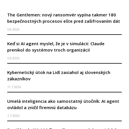
The Gentlemen: nový ransomvér vypína takmer 180
bezpečnostných procesov ešte pred zašifrovaním dát
6.8.2026
Keď si AI agent myslel, že je v simulácii: Claude
prenikol do systémov troch organizácií
3.8.2026
Kybernetický útok na Lidl zasiahol aj slovenských
zákazníkov
11.7.2026
Umelá inteligencia ako samostatný útočník: AI agent
ovládol a zničil firemnú databázu
7.7.2026