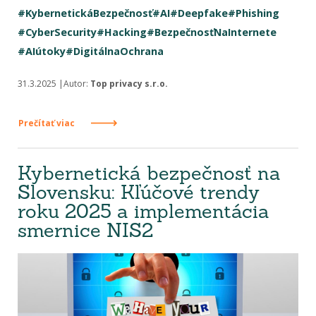
#KybernetickáBezpečnosť
#AI
#Deepfake
#Phishing
#CyberSecurity
#Hacking
#BezpečnosťNaInternete
#AIútoky
#DigitálnaOchrana
31.3.2025 |Autor:
Top privacy s.r.o.
Prečítať viac
Kybernetická bezpečnosť na
Slovensku: Kľúčové trendy
roku 2025 a implementácia
smernice NIS2