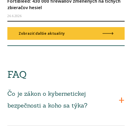
FortiBleed: 430 000 firewallov zmenených na tichých
zbieračov hesiel
26.6.2026
Zobraziť ďalšie aktuality
FAQ
Čo je zákon o kybernetickej
bezpečnosti a koho sa týka?