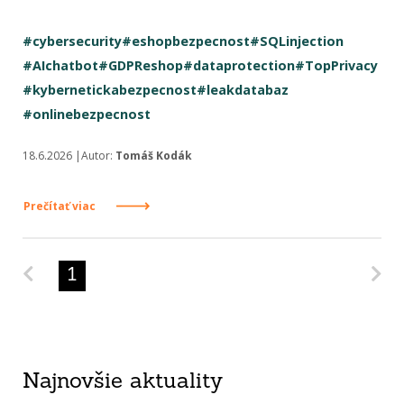
#cybersecurity
#eshopbezpecnost
#SQLinjection
#AIchatbot
#GDPReshop
#dataprotection
#TopPrivacy
#kybernetickabezpecnost
#leakdatabaz
#onlinebezpecnost
18.6.2026 |Autor:
Tomáš Kodák
Prečítať viac
Predchádzajúca strana
Na
1
Najnovšie aktuality