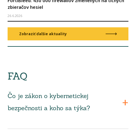
FortiBleed: 430 000 firewallov zmenených na tichých
zbieračov hesiel
26.6.2026
Zobraziť ďalšie aktuality
FAQ
Čo je zákon o kybernetickej
bezpečnosti a koho sa týka?