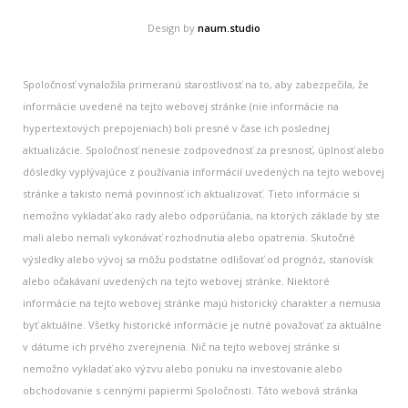
Design by
naum.studio
Spoločnosť vynaložila primeranú starostlivosť na to, aby zabezpečila, že
informácie uvedené na tejto webovej stránke (nie informácie na
hypertextových prepojeniach) boli presné v čase ich poslednej
aktualizácie. Spoločnosť nenesie zodpovednosť za presnosť, úplnosť alebo
dôsledky vyplývajúce z používania informácií uvedených na tejto webovej
stránke a takisto nemá povinnosť ich aktualizovať. Tieto informácie si
nemožno vykladať ako rady alebo odporúčania, na ktorých základe by ste
mali alebo nemali vykonávať rozhodnutia alebo opatrenia. Skutočné
výsledky alebo vývoj sa môžu podstatne odlišovať od prognóz, stanovísk
alebo očakávaní uvedených na tejto webovej stránke. Niektoré
informácie na tejto webovej stránke majú historický charakter a nemusia
byť aktuálne. Všetky historické informácie je nutné považovať za aktuálne
v dátume ich prvého zverejnenia. Nič na tejto webovej stránke si
nemožno vykladať ako výzvu alebo ponuku na investovanie alebo
obchodovanie s cennými papiermi Spoločnosti. Táto webová stránka