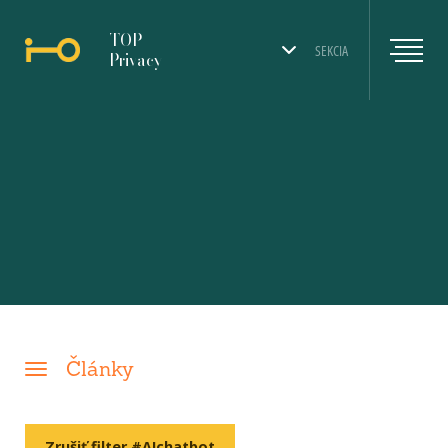
TOP
SEKCIA
Privacy
Články
Zrušiť filter #AIchatbot