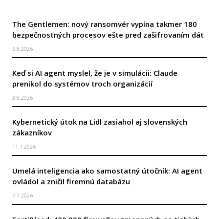
The Gentlemen: nový ransomvér vypína takmer 180
bezpečnostných procesov ešte pred zašifrovaním dát
6.8.2026
Keď si AI agent myslel, že je v simulácii: Claude
prenikol do systémov troch organizácií
3.8.2026
Kybernetický útok na Lidl zasiahol aj slovenských
zákazníkov
11.7.2026
Umelá inteligencia ako samostatný útočník: AI agent
ovládol a zničil firemnú databázu
7.7.2026