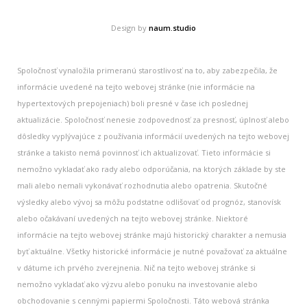
Design by
naum.studio
Spoločnosť vynaložila primeranú starostlivosť na to, aby zabezpečila, že
informácie uvedené na tejto webovej stránke (nie informácie na
hypertextových prepojeniach) boli presné v čase ich poslednej
aktualizácie. Spoločnosť nenesie zodpovednosť za presnosť, úplnosť alebo
dôsledky vyplývajúce z používania informácií uvedených na tejto webovej
stránke a takisto nemá povinnosť ich aktualizovať. Tieto informácie si
nemožno vykladať ako rady alebo odporúčania, na ktorých základe by ste
mali alebo nemali vykonávať rozhodnutia alebo opatrenia. Skutočné
výsledky alebo vývoj sa môžu podstatne odlišovať od prognóz, stanovísk
alebo očakávaní uvedených na tejto webovej stránke. Niektoré
informácie na tejto webovej stránke majú historický charakter a nemusia
byť aktuálne. Všetky historické informácie je nutné považovať za aktuálne
v dátume ich prvého zverejnenia. Nič na tejto webovej stránke si
nemožno vykladať ako výzvu alebo ponuku na investovanie alebo
obchodovanie s cennými papiermi Spoločnosti. Táto webová stránka