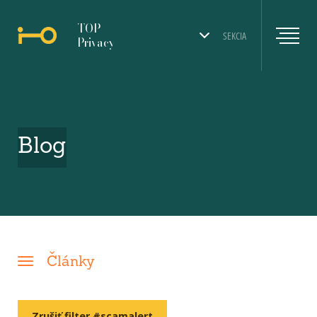
TOP
SEKCIA
Privacy
Blog
Články
Zrušiť filter #scamalert