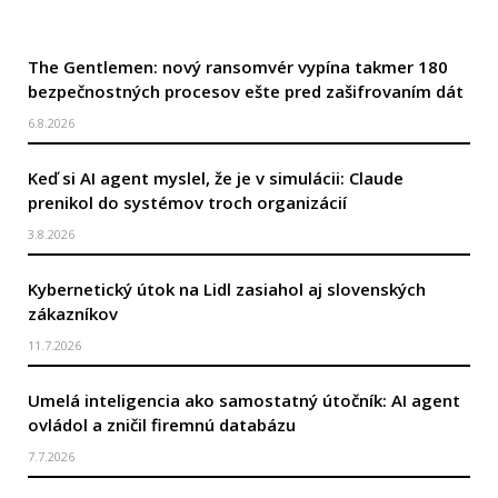
The Gentlemen: nový ransomvér vypína takmer 180
bezpečnostných procesov ešte pred zašifrovaním dát
6.8.2026
Keď si AI agent myslel, že je v simulácii: Claude
prenikol do systémov troch organizácií
3.8.2026
Kybernetický útok na Lidl zasiahol aj slovenských
zákazníkov
11.7.2026
Umelá inteligencia ako samostatný útočník: AI agent
ovládol a zničil firemnú databázu
7.7.2026