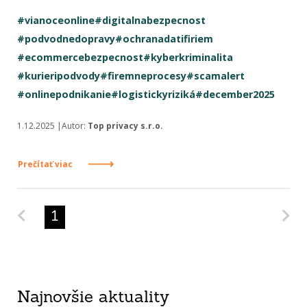
#vianoceonline
#digitalnabezpecnost
#podvodnedopravy
#ochranadatifiriem
#ecommercebezpecnost
#kyberkriminalita
#kurieripodvody
#firemneprocesy
#scamalert
#onlinepodnikanie
#logistickyriziká
#december2025
1.12.2025 |Autor:
Top privacy s.r.o.
Prečítať viac
Predchádzajúca strana
Na
1
Najnovšie aktuality