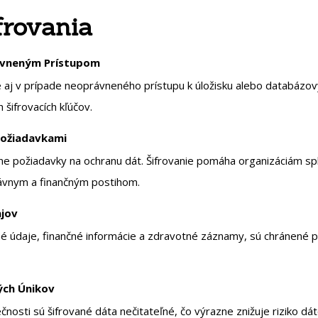
frovania
ávneným Prístupom
e aj v prípade neoprávneného prístupu k úložisku alebo databáz
 šifrovacích kľúčov.
Požiadavkami
e požiadavky na ochranu dát. Šifrovanie pomáha organizáciám spln
rávnym a finančným postihom.
ajov
bné údaje, finančné informácie a zdravotné záznamy, sú chránené 
vých Únikov
nosti sú šifrované dáta nečitateľné, čo výrazne znižuje riziko dá