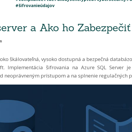
#šifrovanieúdajov
server a Ako ho Zabezpečiť
in
ysoko škálovateľná, vysoko dostupná a bezpečná databáz
ft. Implementácia šifrovania na Azure SQL Server j
ed neoprávneným prístupom a na splnenie regulačných p