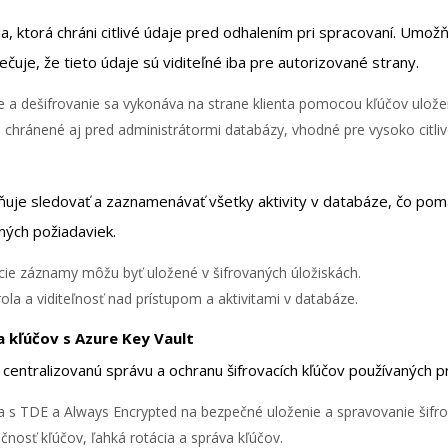
a, ktorá chráni citlivé údaje pred odhalením pri spracovaní. Umožňu
ečuje, že tieto údaje sú viditeľné iba pre autorizované strany.
e a dešifrovanie sa vykonáva na strane klienta pomocou kľúčov ulo
ú chránené aj pred administrátormi databázy, vhodné pre vysoko citliv
uje sledovať a zaznamenávať všetky aktivity v databáze, čo pomá
ných požiadaviek.
ie záznamy môžu byť uložené v šifrovaných úložiskách.
la a viditeľnosť nad prístupom a aktivitami v databáze.
 kľúčov s Azure Key Vault
centralizovanú správu a ochranu šifrovacích kľúčov používaných pr
a s TDE a Always Encrypted na bezpečné uloženie a spravovanie šifro
nosť kľúčov, ľahká rotácia a správa kľúčov.