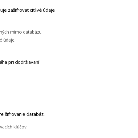
je zašifrovať citlivé údaje
žených mimo databázu.
é údaje.
ha pri dodržiavaní
e šifrovanie databáz.
vacích kľúčov.