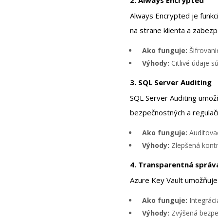
2. Always Encrypted
Always Encrypted je funkci
na strane klienta a zabezp
Ako funguje:
Šifrovani
Výhody:
Citlivé údaje s
3. SQL Server Auditing
SQL Server Auditing umožň
bezpečnostných a regulač
Ako funguje:
Auditovac
Výhody:
Zlepšená kontro
4. Transparentná správa
Azure Key Vault umožňuje 
Ako funguje:
Integráci
Výhody:
Zvýšená bezpeč