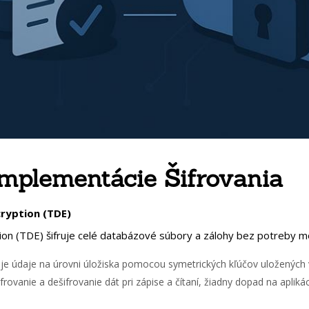
mplementácie Šifrovania
cryption (TDE)
n (TDE) šifruje celé databázové súbory a zálohy bez potreby modi
je údaje na úrovni úložiska pomocou symetrických kľúčov uložených 
rovanie a dešifrovanie dát pri zápise a čítaní, žiadny dopad na aplikác