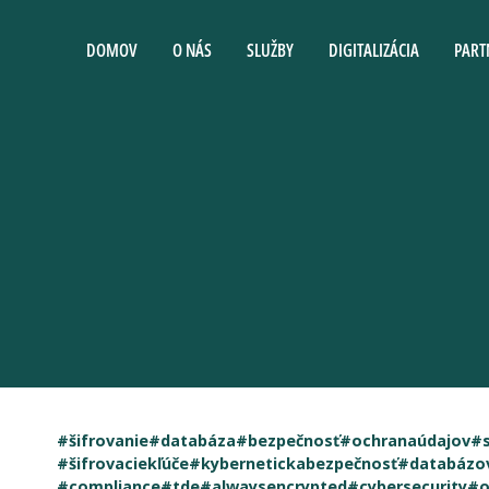
DOMOV
O NÁS
SLUŽBY
DIGITALIZÁCIA
PART
#šifrovanie
#databáza
#bezpečnosť
#ochranaúdajov
#s
#šifrovaciekľúče
#kybernetickabezpečnosť
#databázo
#compliance
#tde
#alwaysencrypted
#cybersecurity
#o