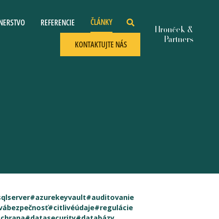
ČLÁNKY
NERSTVO
REFERENCIE
KONTAKTUJTE NÁS
qlserver
#azurekeyvault
#auditovanie
vábezpečnosť
#citlivéúdaje
#regulácie
chrana
#datasecurity
#databázy