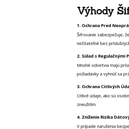
Výhody Ši
1. Ochrana Pred Neopr
Šifrovanie zabezpečuje, ž
nečitateľné bez príslušných
2. Súlad s Regulačnými 
Mnohé odvetvia majú prísn
požiadavky a vyhnúť sa p
3. Ochrana Citlivých Úd
Citlivé údaje, ako sú oso
zneužitím.
4. Zníženie Rizika Dáto
V prípade narušenia bezpeč