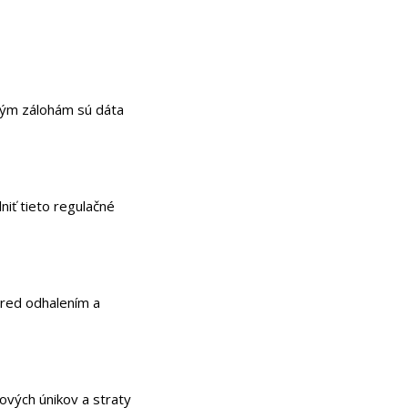
ovým zálohám sú dáta
iť tieto regulačné
pred odhalením a
tových únikov a straty