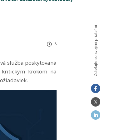
Zdieľajte so svojimi priateľmi
8
ová služba poskytovaná
e kritickým krokom na
ožiadaviek.