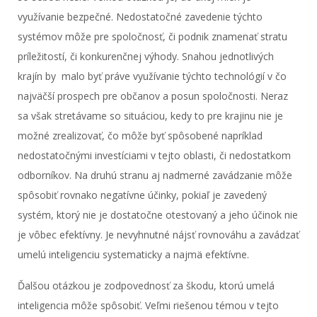
využívanie bezpečné. Nedostatočné zavedenie týchto
systémov môže pre spoločnosť, či podnik znamenať stratu
príležitostí, či konkurenčnej výhody. Snahou jednotlivých
krajín by malo byť práve využívanie týchto technológií v čo
najväčší prospech pre občanov a posun spoločnosti. Neraz
sa však stretávame so situáciou, kedy to pre krajinu nie je
možné zrealizovať, čo môže byť spôsobené napríklad
nedostatočnými investíciami v tejto oblasti, či nedostatkom
odborníkov. Na druhú stranu aj nadmerné zavádzanie môže
spôsobiť rovnako negatívne účinky, pokiaľ je zavedený
systém, ktorý nie je dostatočne otestovaný a jeho účinok nie
je vôbec efektívny. Je nevyhnutné nájsť rovnováhu a zavádzať
umelú inteligenciu systematicky a najmä efektívne.
Ďalšou otázkou je zodpovednosť za škodu, ktorú umelá
inteligencia môže spôsobiť. Veľmi riešenou témou v tejto