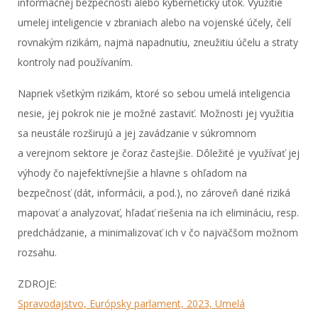
informačnej bezpečnosti alebo kybernetický útok. Využitie
umelej inteligencie v zbraniach alebo na vojenské účely, čelí
rovnakým rizikám, najmä napadnutiu, zneužitiu účelu a straty
kontroly nad používaním.
Napriek všetkým rizikám, ktoré so sebou umelá inteligencia
nesie, jej pokrok nie je možné zastaviť. Možnosti jej využitia
sa neustále rozširujú a jej zavádzanie v súkromnom
a verejnom sektore je čoraz častejšie. Dôležité je využívať jej
výhody čo najefektívnejšie a hlavne s ohľadom na
bezpečnosť (dát, informácii, a pod.), no zároveň dané riziká
mapovať a analyzovať, hľadať riešenia na ich elimináciu, resp.
predchádzanie, a minimalizovať ich v čo najväčšom možnom
rozsahu.
ZDROJE:
Spravodajstvo, Európsky parlament, 2023, Umelá