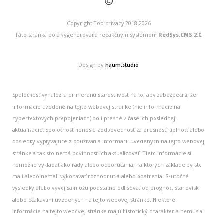
©
Copyright Top privacy 2018-2026
Táto stránka bola vygenerovaná redakčným systémom
RedSys.CMS 2.0
.
Design by
naum.studio
Spoločnosť vynaložila primeranú starostlivosť na to, aby zabezpečila, že
informácie uvedené na tejto webovej stránke (nie informácie na
hypertextových prepojeniach) boli presné v čase ich poslednej
aktualizácie. Spoločnosť nenesie zodpovednosť za presnosť, úplnosť alebo
dôsledky vyplývajúce z používania informácií uvedených na tejto webovej
stránke a takisto nemá povinnosť ich aktualizovať. Tieto informácie si
nemožno vykladať ako rady alebo odporúčania, na ktorých základe by ste
mali alebo nemali vykonávať rozhodnutia alebo opatrenia. Skutočné
výsledky alebo vývoj sa môžu podstatne odlišovať od prognóz, stanovísk
alebo očakávaní uvedených na tejto webovej stránke. Niektoré
informácie na tejto webovej stránke majú historický charakter a nemusia