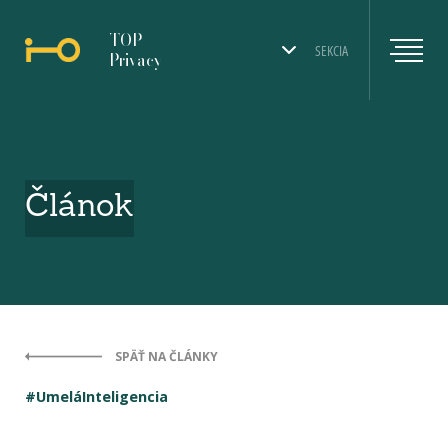
TOP
SEKCIA
Privacy
Článok
SPÄŤ NA ČLÁNKY
#UmeláInteligencia