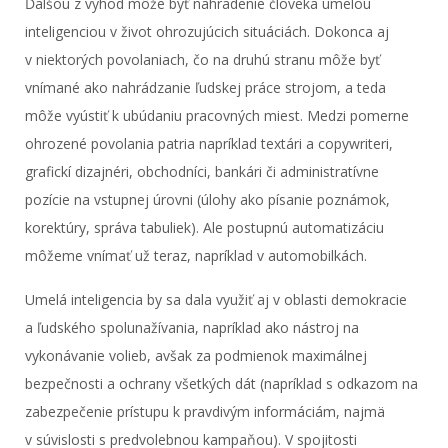
Ďalšou z výhod môže byť nahradenie človeka umelou
inteligenciou v život ohrozujúcich situáciách. Dokonca aj
v niektorých povolaniach, čo na druhú stranu môže byť
vnímané ako nahrádzanie ľudskej práce strojom, a teda
môže vyústiť k ubúdaniu pracovných miest. Medzi pomerne
ohrozené povolania patria napríklad textári a copywriteri,
grafickí dizajnéri, obchodníci, bankári či administratívne
pozície na vstupnej úrovni (úlohy ako písanie poznámok,
korektúry, správa tabuliek). Ale postupnú automatizáciu
môžeme vnímať už teraz, napríklad v automobilkách.
Umelá inteligencia by sa dala využiť aj v oblasti demokracie
a ľudského spolunažívania, napríklad ako nástroj na
vykonávanie volieb, avšak za podmienok maximálnej
bezpečnosti a ochrany všetkých dát (napríklad s odkazom na
zabezpečenie prístupu k pravdivým informáciám, najmä
v súvislosti s predvolebnou kampaňou). V spojitosti