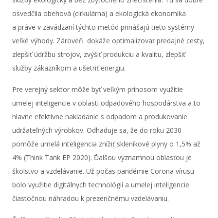
osvedčila obehová (cirkulárna) a ekologická ekonomika
a práve v zavádzaní týchto metód prinášajú tieto systémy
veľké výhody. Zároveň dokáže optimalizovať predajné cesty,
zlepšiť údržbu strojov, zvýšiť produkciu a kvalitu, zlepšiť
služby zákazníkom a ušetriť energiu.
Pre verejný sektor môže byť veľkým prínosom využitie
umelej inteligencie v oblasti odpadového hospodárstva a to
hlavne efektívne nakladanie s odpadom a produkovanie
udržateľných výrobkov. Odhaduje sa, že do roku 2030
pomôže umelá inteligencia znížiť skleníkové plyny o 1,5% až
4% (Think Tank EP 2020). Ďalšou významnou oblasťou je
školstvo a vzdelávanie. Už počas pandémie Corona vírusu
bolo využitie digitálnych technológií a umelej inteligencie
čiastočnou náhradou k prezenčnému vzdelávaniu.