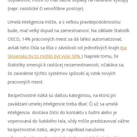
(napr. rasistické či xenofóbne postoje).
Umelá inteligencia môže, a s veľkou pravdepodobnosťou
bude, mať veľký dopad na zamestnanosť. Na základe štatistík
OECD, 14% pracovných miest sa dá ľahko automatizovať,
avšak tieto čísla sa líšia v závislosti od jednotlivých krajín (
na
Slovensku by to mohlo byť vyše 30%
) Napriek tomu, že
štatistiky smerujú k rastúcej nezamestnanosti, očakáva sa,
že zavedenie týchto systémov spôsobí aj vznik nových
pracovných miest.
Bezpečnostné riziká sú ďalšou kategóriou, na ktorú pri
zavádzaní umelej inteligencie treba dbať. Či už sa umelá
inteligencia dostáva čisto do kontaktu s ľuďmi alebo je
voperovaná do ľudského tela, vždy môže predstavovať vážne
bezpečnostné riziko, akým je napríklad narušenie