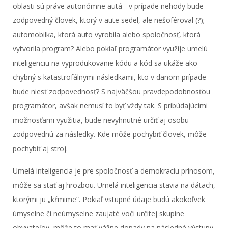
oblasti sú práve autonómne autá - v prípade nehody bude
zodpovedný človek, ktorý v aute sedel, ale nešoféroval (?);
automobilka, ktorá auto vyrobila alebo spoločnosť, ktorá
vytvorila program? Alebo pokiaľ programátor využije umelú
inteligenciu na vyprodukovanie kódu a kód sa ukáže ako
chybný s katastrofálnymi následkami, kto v danom prípade
bude niesť zodpovednosť? S najväčšou pravdepodobnosťou
programátor, avšak nemusí to byť vždy tak. S pribúdajúcimi
možnosťami využitia, bude nevyhnutné určiť aj osobu
zodpovednú za následky. Kde môže pochybiť človek, môže
pochybiť aj stroj.
Umelá inteligencia je pre spoločnosť a demokraciu prínosom,
môže sa stať aj hrozbou. Umelá inteligencia stavia na dátach,
ktorými ju „kŕmime“. Pokiaľ vstupné údaje budú akokoľvek
úmyselne či neúmyselne zaujaté voči určitej skupine
obyvateľov, môže to mať vážne dopady na následné výstupy