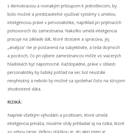
s demokraciou a rovnakým prístupom k jednotlivcom, by
bolo možné a predstaviteľné využívať systémy s umelou
inteligenciou práve v personalistike, napríklad pri prijímacích
pohovoroch do zamestnania. Nakoľko umelá inteligencia
pracuje na základe dát, ktoré dostane a spracúva, jej
„analýza“ nie je postavená na subjektivite, a teda dojmoch
a pocitoch, čo pri výbere zamestnancov môže vo viacerých
hľadiskách byť nápomocné. Každopádne, práve v oblasti
personalistiky by ľudský pohľad na vec bol neustále
nevyhnutný a nebolo by možné sa spoliehať čisto na strojom
zhodnotené dáta.
RIZIKÁ:
Napriek všetkým výhodám a pozitívam, ktoré umelá
inteligencia prináša, musíme vždy prihliadať aj na riziká, ktoré
so sebou nesie. Veľkou otázkou je, do akej mieri je