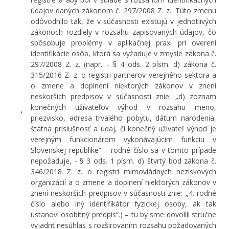
údajov daných zákonom č. 297/2008 Z. z.. Túto zmenu
odôvodnilo tak, že v súčasnosti existujú v jednotlivých
zákonoch rozdiely v rozsahu zapisovaných údajov, čo
spôsobuje problémy v aplikačnej praxi pri overení
identifikácie osôb, ktorá sa vyžaduje v zmysle zákona č.
297/2008 Z. z. (napr.: - § 4 ods. 2 písm. d) zákona č.
315/2016 Z. z. o registri partnerov verejného sektora a
o zmene a doplnení niektorých zákonov v znení
neskorších predpisov v súčasnosti znie: „d) zoznam
konečných užívateľov výhod v rozsahu meno,
priezvisko, adresa trvalého pobytu, dátum narodenia,
štátna príslušnosť a údaj, či konečný užívateľ výhod je
verejným funkcionárom vykonávajúcim funkciu v
Slovenskej republike“ – rodné číslo sa v tomto prípade
nepožaduje, - § 3 ods. 1 písm. d) štvrtý bod zákona č.
346/2018 Z. z. o registri mimovládnych neziskových
organizácií a o zmene a doplnení niektorých zákonov v
znení neskorších predpisov v súčasnosti znie: „4. rodné
číslo alebo iný identifikátor fyzickej osoby, ak tak
ustanoví osobitný predpis“.) – tu by sme dovolili stručne
vyjadriť nesúhlas s rozširovaním rozsahu požadovaných