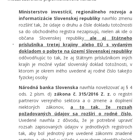
Ministerstvo investícií, regionálneho rozvoja a
informatizácie Slovenskej republiky
navrhlo zmenu
rozšíriť tak, že údaje o druhu a čísle dokladu totožnosti
sa do obchodného registra nezapisujú, nielen ak ide o
občana Slovenskej republiky
ale aj štátneho
príslušníka tretej krajiny alebo EÚ s vydaným
dokladom o pobyte na území Slovenskej republiky
odôvodňujúc to tak, že aj štátnym príslušníkom iných
krajín je možné vydať slovenský doklad totožnosti, v
ktorom je okrem iného uvedené aj rodné číslo takejto
fyzickej osoby
Národná banka Slovenska
navrhla novelizovať aj § 4
ods. 2 písm. d)
zákona č. 315/2016 Z. z.
o registri
partnerov verejného sektora a o zmene a doplnení
niektorých zákonov,
a to tak, že rozsah
požadovaných údajov sa rozšíri o rodné číslo.
Uvedené navrhla z dôvodu, že je potrebné upraviť
rozsah zapisovaných údajov v jednotlivých registroch
tak, aby bol jednotný pre uvedené zákonmi zriadené
registre a aby bol v súlade s rozsahom identifikačných