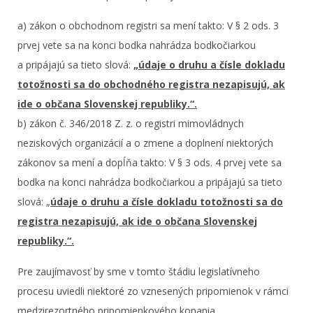
a) zákon o obchodnom registri sa mení takto: V § 2 ods. 3
prvej vete sa na konci bodka nahrádza bodkočiarkou
a pripájajú sa tieto slová:
„údaje o druhu a čísle dokladu
totožnosti sa do obchodného registra nezapisujú, ak
ide o občana Slovenskej republiky.“.
b) zákon č. 346/2018 Z. z. o registri mimovládnych
neziskových organizácií a o zmene a doplnení niektorých
zákonov sa mení a dopĺňa takto: V § 3 ods. 4 prvej vete sa
bodka na konci nahrádza bodkočiarkou a pripájajú sa tieto
slová: „
údaje o druhu a čísle dokladu totožnosti sa do
registra nezapisujú, ak ide o občana Slovenskej
republiky.“.
Pre zaujímavosť by sme v tomto štádiu legislatívneho
procesu uviedli niektoré zo vznesených pripomienok v rámci
medzirezortného pripomienkového konania