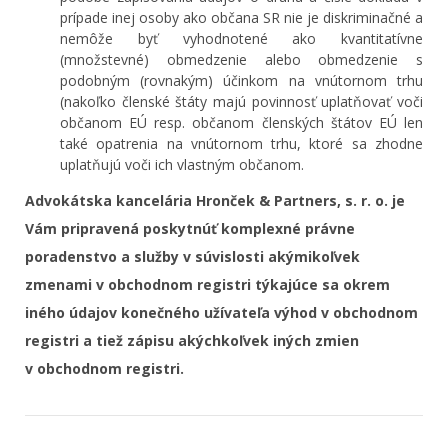
prípade inej osoby ako občana SR nie je diskriminačné a
nemôže byť vyhodnotené ako kvantitatívne
(množstevné) obmedzenie alebo obmedzenie s
podobným (rovnakým) účinkom na vnútornom trhu
(nakoľko členské štáty majú povinnosť uplatňovať voči
občanom EÚ resp. občanom členských štátov EÚ len
také opatrenia na vnútornom trhu, ktoré sa zhodne
uplatňujú voči ich vlastným občanom.
Advokátska kancelária Hronček & Partners, s. r. o. je
Vám pripravená poskytnúť komplexné právne
poradenstvo a služby v súvislosti akýmikoľvek
zmenami v obchodnom registri týkajúce sa okrem
iného údajov konečného užívateľa výhod v obchodnom
registri a tiež zápisu akýchkoľvek iných zmien
v obchodnom registri.