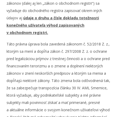
zákonov (ďalej aj len „zákon o obchodnom registri“) sa
vyžaduje do obchodného registra zapisovať okrem iných
údajov aj
údaje o druhu a čísle dokladu totožnosti
konečného užívateľa výhod zapisovaných
v obchodnom registri.
Táto právna úprava bola zavedená zákonom č. 52/2018 Z. z.,
ktorým sa mení a dopĺňa zákon č. 297/2008 Z. z. o ochrane
pred legalizáciou príjmov z trestnej činnosti a o ochrane pred
financovaním terorizmu a o zmene a doplnení niektorých
zákonov v znení neskorších predpisov a ktorým sa menia a
dopĺňajú niektoré zákony. Táto zmena bola odôvodnená tak,
že sa zabezpečuje transpozícia článku 30 IV. AML Smernice,
ktorá vyžaduje, aby podnikateľské subjekty a iné právne
subjekty mali povinnosť získať a mať primerané, presné
a aktuálne informácie o svojom konečnom užívateľovi výhod