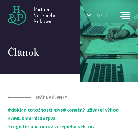
Partner
Verejného
SEKCIA
Sektora
Článok
SPÄŤ NA ČLÁNKY
#doklad totožnosti rpvs
#konečný užívateľ výhod
#AML smernica
#rpvs
#register partnerov verejného sektora