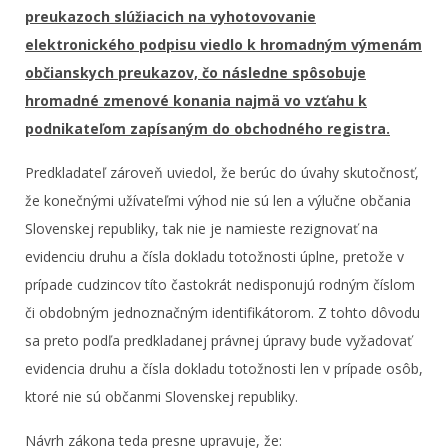
preukazoch slúžiacich na vyhotovovanie
elektronického podpisu viedlo k hromadným výmenám
občianskych preukazov, čo následne spôsobuje
hromadné zmenové konania najmä vo vzťahu k
podnikateľom zapísaným do obchodného registra.
Predkladateľ zároveň uviedol, že berúc do úvahy skutočnosť,
že konečnými užívateľmi výhod nie sú len a výlučne občania
Slovenskej republiky, tak nie je namieste rezignovať na
evidenciu druhu a čísla dokladu totožnosti úplne, pretože v
prípade cudzincov títo častokrát nedisponujú rodným číslom
či obdobným jednoznačným identifikátorom. Z tohto dôvodu
sa preto podľa predkladanej právnej úpravy bude vyžadovať
evidencia druhu a čísla dokladu totožnosti len v prípade osôb,
ktoré nie sú občanmi Slovenskej republiky.
Návrh zákona teda presne upravuje, že: