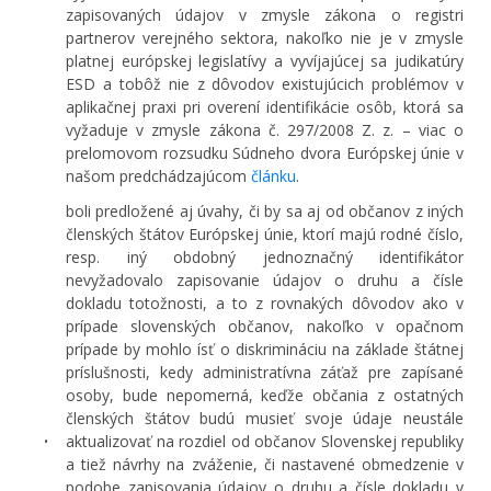
zapisovaných údajov v zmysle zákona o registri
partnerov verejného sektora, nakoľko nie je v zmysle
platnej európskej legislatívy a vyvíjajúcej sa judikatúry
ESD a tobôž nie z dôvodov existujúcich problémov v
aplikačnej praxi pri overení identifikácie osôb, ktorá sa
vyžaduje v zmysle zákona č. 297/2008 Z. z. – viac o
prelomovom rozsudku Súdneho dvora Európskej únie v
našom predchádzajúcom
článku
.
boli predložené aj úvahy, či by sa aj od občanov z iných
členských štátov Európskej únie, ktorí majú rodné číslo,
resp. iný obdobný jednoznačný identifikátor
nevyžadovalo zapisovanie údajov o druhu a čísle
dokladu totožnosti, a to z rovnakých dôvodov ako v
prípade slovenských občanov, nakoľko v opačnom
prípade by mohlo ísť o diskrimináciu na základe štátnej
príslušnosti, kedy administratívna záťaž pre zapísané
osoby, bude nepomerná, keďže občania z ostatných
členských štátov budú musieť svoje údaje neustále
aktualizovať na rozdiel od občanov Slovenskej republiky
a tiež návrhy na zváženie, či nastavené obmedzenie v
podobe zapisovania údajov o druhu a čísle dokladu v