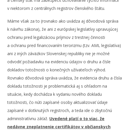
a členský štát má zabezpečiť uchovávanie týchto informácií
v niektorom z centrálnych registrov členského štátu.
Máme však za to (rovnako ako uvádza aj dôvodová správa
k návrhu zákona), že ani z európskej legislatívy upravujúcej
ochranu pred legalizáciou príjmov z trestnej činnosti
a ochranu pred financovaním terorizmu (tzv. AML legislatíva)
ani z iných záväzkov Slovenskej republiky nie je možné
odvodiť požiadavku na evidenciu údajov o druhu a čísle
dokladov totožnosti o konečných užívateľoch výhod.
Rovnako dôvodová správa uvádza, že evidencia druhu a čísla
dokladu totožnosti je problematická aj s ohľadom na
situácie, kedy dochádza k vydaniu nového dokladu
totožnosti, čo núti zapísané osoby aktualizovať údaje
zapísané v dotknutých registroch, a teda ide o zbytočnú
administratívnu záťaž.
Uvedené platí o to viac, že
nedávne zneplatnenie certifikátov v občianskych