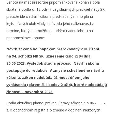
Lehota na medzirezortné pripomienkované konanie bola
skrátená podľa čl. 13 ods. 7 Legislatívnych pravidiel vlády SR,
pretože ide o návrh zákona predkladaný mimo plánu
legislatívnych úloh vlády z dôvodu jeho naliehavosti v
termíne, ktorý neumožňuje dodržať riadnu lehotu na
pripomienkové konanie.
Návrh zákona bol napokon prerokovaný v III. čítaní
na 94. schôdzi NR SR, uznesenie číslo 2394 dňa
20.06.2023. Výsledok štádia procesu: Návrh zákona
postupuje do redakcie. V zmysle schváleného návrhu
zákona, zákon nadobúda účinnosť dňom jeho
vyhlásenia (okrem čl. I bodov 2 až 4), ktoré nadobúdajú
činnosť 1. novembra 2023.
Podľa aktuálnej platnej právnej úpravy zákona č. 530/2003 Z.
z. o obchodnom registri a o zmene a doplnení niektorých