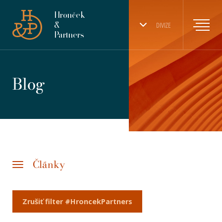
Hronček
&
DIVIZE
Partners
Blog
Články
Zrušiť filter #HroncekPartners