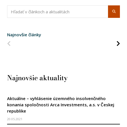
Najnovšie články
Predchádzajúca strana
Na
Najnovšie aktuality
Aktuálne – vyhlásenie územného insolvenčného
konania spoločnosti Arca Investments, a.s. v Českej
republike
20.05.2021