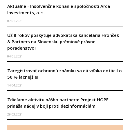
Aktuálne - Insolvenčné konanie spoločnosti Arca
Investments, a. s.
07.05.2021
Už 8 rokov poskytuje advokátska kancelária Hronček
& Partners na Slovensku prémiové právne
poradenstvo!
04.05.2021
Zaregistrovať ochrannú známku sa dá vďaka dotácií o
50 % lacnejšie!
14.04.2021
Zdieľame aktivitu nášho partnera: Projekt HOPE
prináša nádej v boji proti dezinformáciám
29.03.2021