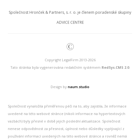
Společnost Hronček & Partners, s. r. o. je členem poradenské skupiny
ADVICE CENTRE
©
Copyright LegalFirm 2013-2026
Tato stránka byla vygenerována redakčním systémem
RedSys.CMS 2.0
.
Design by
naum.studio
Společnost vynaložila přiměřenou péči na to, aby zajistila, že informace
uvedené na této webové stránce (nikoli informace na hypertextových
vazbách) byly přesné v době jejich poslední aktualizace. Společnost
nenese odpovědnost za přesnost, úplnost nebo důsledky vyplývající z
používání informací uvedených na této webové stránce a rovněž nemá