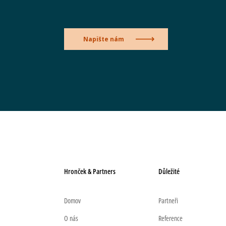
Napište nám
Hronček & Partners
Důležité
Domov
Partneři
O nás
Reference