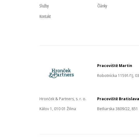
Služby
Články
Kontakt
Pracoviště Martin
Robotnícka 11591/1J, 03
Hronček & Partners, s. r. o.
Pracoviště Bratislav
Kálov 1, 010 01 Žilina
Betliarska 3809/22, 851