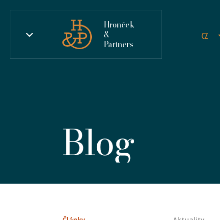
Hronček
&
CZ
Partners
Blog
Články
Aktuality