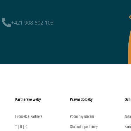
+421 908 602 103
Partnerské weby
Právní doložky
Och
Hronček & Partners
Podmínky užívání
Zása
T | R | C
Obchodní podmínky
Kari