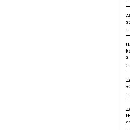
20
A
s
07
U
k
S
04
Z
v
14
Z
H
d
29