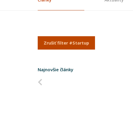
Zrušiť filter #Startup
Najnovšie články
Predchádzajúca strana