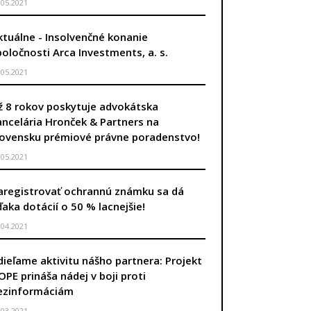
.05.2021
ktuálne - Insolvenčné konanie
poločnosti Arca Investments, a. s.
.05.2021
ž 8 rokov poskytuje advokátska
ancelária Hronček & Partners na
lovensku prémiové právne poradenstvo!
.05.2021
aregistrovať ochrannú známku sa dá
ďaka dotácií o 50 % lacnejšie!
.04.2021
dieľame aktivitu nášho partnera: Projekt
OPE prináša nádej v boji proti
ezinformáciám
.03.2021