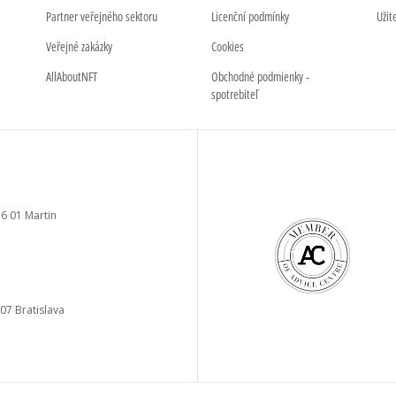
Partner veřejného sektoru
Licenční podmínky
Užit
Veřejné zakázky
Cookies
AllAboutNFT
Obchodné podmienky -
spotrebiteľ
6 01 Martin
a
 07 Bratislava