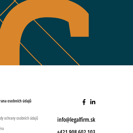
rana osobních údajů
dy ochrany osobních údajů
info@legalfirm.sk
éra
+421 908 602 103