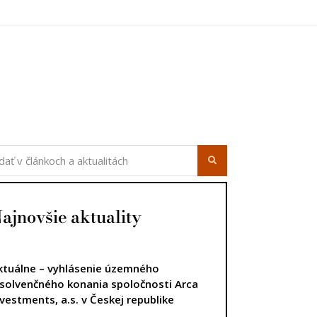
úca strana
ajnovšie aktuality
ktuálne – vyhlásenie územného
nsolvenčného konania spoločnosti Arca
nvestments, a.s. v Českej republike