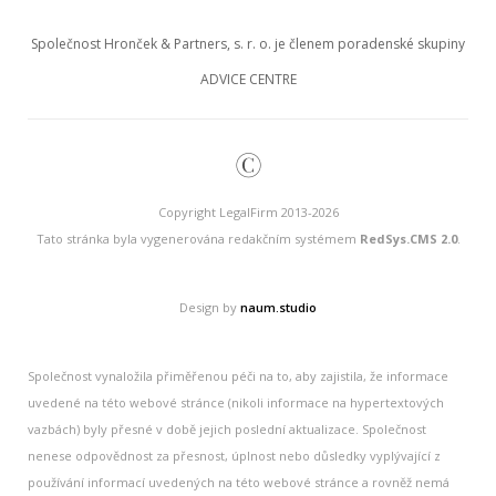
Společnost Hronček & Partners, s. r. o. je členem poradenské skupiny
ADVICE CENTRE
©
Copyright LegalFirm 2013-2026
Tato stránka byla vygenerována redakčním systémem
RedSys.CMS 2.0
.
Design by
naum.studio
Společnost vynaložila přiměřenou péči na to, aby zajistila, že informace
uvedené na této webové stránce (nikoli informace na hypertextových
vazbách) byly přesné v době jejich poslední aktualizace. Společnost
nenese odpovědnost za přesnost, úplnost nebo důsledky vyplývající z
používání informací uvedených na této webové stránce a rovněž nemá