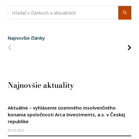
Najnovšie články
Predchádzajúca strana
Na
Najnovšie aktuality
Aktuálne – vyhlásenie územného insolvenčného
konania spoločnosti Arca Investments, a.s. v Českej
republike
20.05.2021