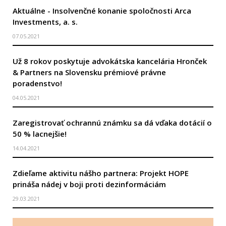
Aktuálne - Insolvenčné konanie spoločnosti Arca
Investments, a. s.
07.05.2021
Už 8 rokov poskytuje advokátska kancelária Hronček
& Partners na Slovensku prémiové právne
poradenstvo!
04.05.2021
Zaregistrovať ochrannú známku sa dá vďaka dotácií o
50 % lacnejšie!
14.04.2021
Zdieľame aktivitu nášho partnera: Projekt HOPE
prináša nádej v boji proti dezinformáciám
29.03.2021