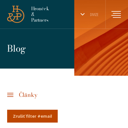
Hronček
&
DIVIZE
Partners
Blog
Články
Zrušiť filter #email