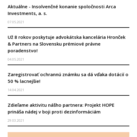
Aktuálne - Insolvenčné konanie spoločnosti Arca
Investments, a. s.
07.05.2021
Už 8 rokov poskytuje advokátska kancelária Hronček
& Partners na Slovensku prémiové právne
poradenstvo!
04.05.2021
Zaregistrovať ochrannú známku sa dá vďaka dotácií o
50 % lacnejšie!
14.04.2021
Zdieľame aktivitu nášho partnera: Projekt HOPE
prináša nádej v boji proti dezinformáciám
29.03.2021