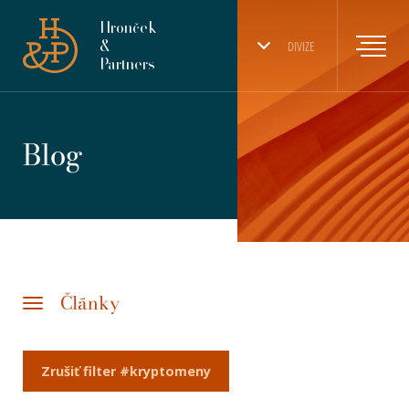
Hronček
&
DIVIZE
Partners
Blog
Články
Zrušiť filter #kryptomeny