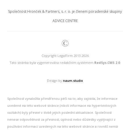
Společnost Hronček & Partners, s. r. o. je členem poradenské skupiny
ADVICE CENTRE
©
Copyright LegalFirm 2013-2026
Tato stránka byla vygenerována redakčním systémem
RedSys.CMS 2.0
.
Design by
naum.studio
Společnost vynaložila přiměřenou péči na to, aby zajistila, že informace
uvedené na této webové stránce (nikoli informace na hypertextových
vazbách) byly přesné v době jejich poslední aktualizace. Společnost
nenese odpovědnost za přesnost, úplnost nebo důsledky vyplývající z
používání informací uvedených na této webové stránce a rovněž nemá