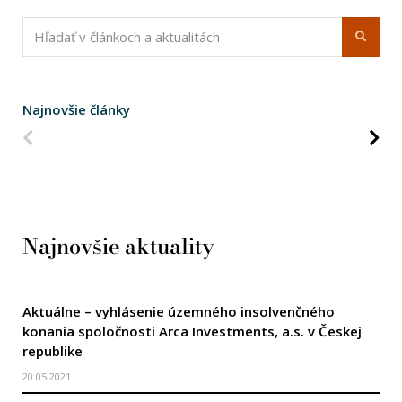
Najnovšie články
Predchádzajúca strana
Na
Najnovšie aktuality
Aktuálne – vyhlásenie územného insolvenčného
konania spoločnosti Arca Investments, a.s. v Českej
republike
20.05.2021