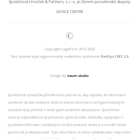
Společnost Hronček & Partners, s. r. o. je členem poradenské skupiny
ADVICE CENTRE
©
Copyright LegalFirm 2013-2026
Tato stránka byla vygenerována redakčním systémem
RedSys.CMS 2.0
.
Design by
naum.studio
Společnost vynaložila přiměřenou péči na to, aby zajistila, že informace
uvedené na této webové stránce (nikoli informace na hypertextových
vazbách) byly přesné v době jejich poslední aktualizace. Společnost
nenese odpovědnost za přesnost, úplnost nebo důsledky vyplývající z
používání informací uvedených na této webové stránce a rovněž nemá
povinnost je aktualizovat. Tyto informace si nelze vykládat jako rady nebo