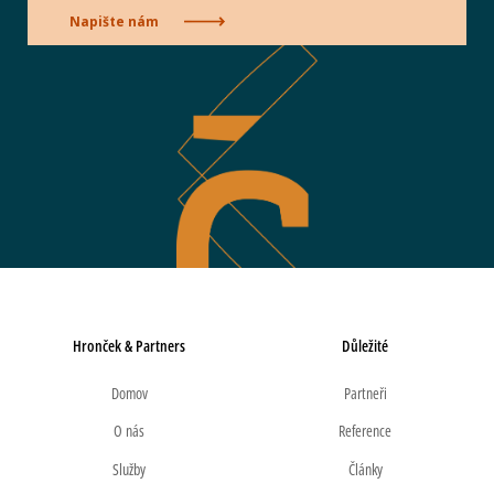
Napište nám
Hronček & Partners
Důležité
Domov
Partneři
O nás
Reference
Služby
Články