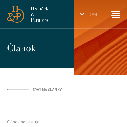
Hronček
&
DIVIZE
Partners
Článok
SPÄŤ NA ČLÁNKY
Článok neexistuje