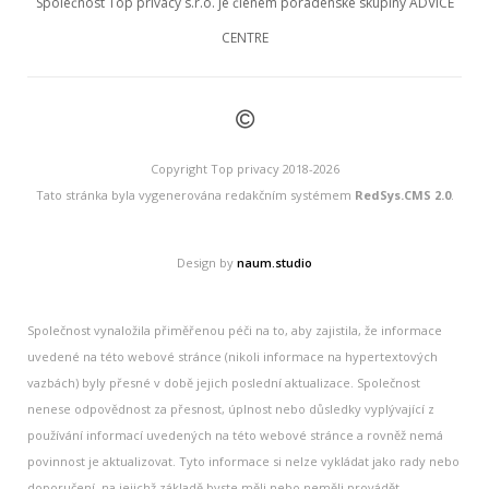
Společnost Top privacy s.r.o. je členem poradenské skupiny ADVICE
CENTRE
©
Copyright Top privacy 2018-2026
Tato stránka byla vygenerována redakčním systémem
RedSys.CMS 2.0
.
Design by
naum.studio
Společnost vynaložila přiměřenou péči na to, aby zajistila, že informace
uvedené na této webové stránce (nikoli informace na hypertextových
vazbách) byly přesné v době jejich poslední aktualizace. Společnost
nenese odpovědnost za přesnost, úplnost nebo důsledky vyplývající z
používání informací uvedených na této webové stránce a rovněž nemá
povinnost je aktualizovat. Tyto informace si nelze vykládat jako rady nebo
doporučení, na jejichž základě byste měli nebo neměli provádět