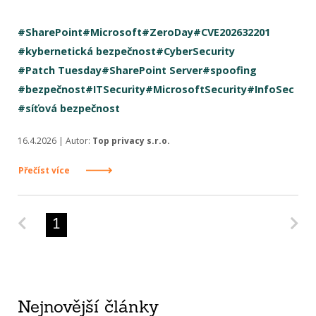
#SharePoint
#Microsoft
#ZeroDay
#CVE202632201
#kybernetická bezpečnost
#CyberSecurity
#Patch Tuesday
#SharePoint Server
#spoofing
#bezpečnost
#ITSecurity
#MicrosoftSecurity
#InfoSec
#síťová bezpečnost
16.4.2026 | Autor:
Top privacy s.r.o.
Přečíst více
Predchádzajúca strana
Na
1
Nejnovější články