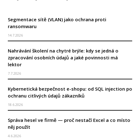
Segmentace sítě (VLAN) jako ochrana proti
ransomwaru
14.7.2026
Nahrávání školení na chytré brýle: kdy se jedná o
zpracování osobních údajů a jaké povinnosti má
lektor
7.7.2026
Kybernetická bezpečnost e-shopu: od SQL injection po
ochranu citlivých údajů zákazníků
18.6.2026
Správa hesel ve firmě — proč nestačí Excel a co místo
něj použít
4.6.2026