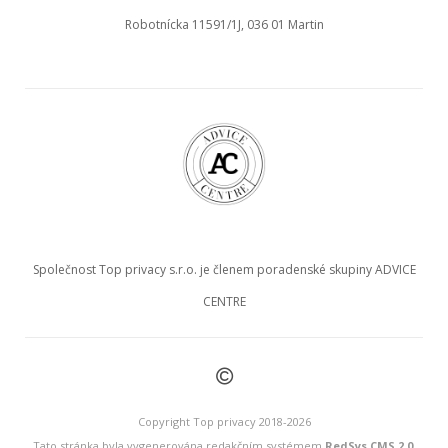
Robotnícka 11591/1J, 036 01 Martin
Společnost Top privacy s.r.o. je členem poradenské skupiny ADVICE
CENTRE
©
Copyright Top privacy 2018-2026
Tato stránka byla vygenerována redakčním systémem
RedSys.CMS 2.0
.