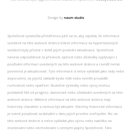
Design by
naum.studio
Společnost vynaložila přiměřenou péči na to, aby zajistila, že informace
uvedené na této webové stránce (nikoli informace na hypertextových
vazbách) byly přesné v době jejich poslední aktualizace. Společnost
nenese odpovědnost za přesnost, úplnost nebo důsledky vyplývající z
používání informací uvedených na této webové stránce a rovněž nemá
povinnost je aktualizovat. Tyto informace si nelze vykládat jako rady nebo
doporučení, na jejichž základě byste měli nebo neměli provádět
rozhodnutí nebo opatření. Skutečné výsledky nebo vývoj mohou
podstatně lišit od prognóz, stanovisek nebo očekávání uvedených na této
webové stránce. Některé informace na této webové stránce mají
historický charakter a nemusí být aktuální. Všechny historické informace
je nutné považovat za aktuální v datu jejich prvního zveřejnění. Nic na
této webové stránce si nelze vykládat jako výzvu nebo nabídku na
investování nebo obchodování s cennými papíry Společnosti. Tato