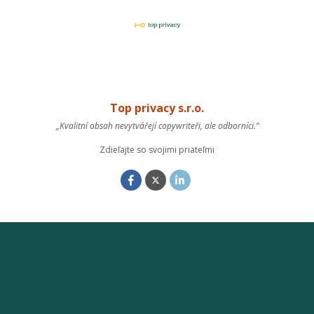
Top privacy s.r.o.
„Kvalitní obsah nevytvářejí copywriteři, ale odborníci.“
Zdieľajte so svojimi priateľmi