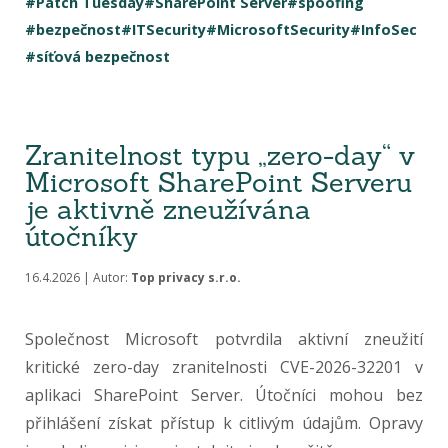
#Patch Tuesday
#SharePoint Server
#spoofing
#bezpečnost
#ITSecurity
#MicrosoftSecurity
#InfoSec
#síťová bezpečnost
Zranitelnost typu „zero-day“ v
Microsoft SharePoint Serveru
je aktivně zneužívána
útočníky
16.4.2026 | Autor:
Top privacy s.r.o.
Společnost Microsoft potvrdila aktivní zneužití
kritické zero-day zranitelnosti CVE-2026-32201 v
aplikaci SharePoint Server. Útočníci mohou bez
přihlášení získat přístup k citlivým údajům. Opravy