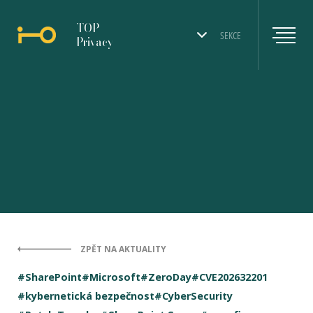
TOP
SEKCE
Privacy
ZPĚT NA AKTUALITY
#SharePoint
#Microsoft
#ZeroDay
#CVE202632201
#kybernetická bezpečnost
#CyberSecurity