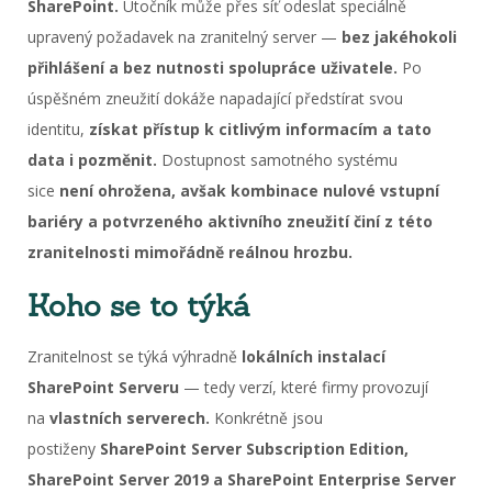
SharePoint.
Útočník může přes síť odeslat speciálně
upravený požadavek na zranitelný server —
bez jakéhokoli
přihlášení a bez nutnosti spolupráce uživatele.
Po
úspěšném zneužití dokáže napadající předstírat svou
identitu,
získat přístup k citlivým informacím a tato
data i pozměnit.
Dostupnost samotného systému
sice
není ohrožena, avšak kombinace nulové vstupní
bariéry a potvrzeného aktivního zneužití činí z této
zranitelnosti mimořádně reálnou hrozbu.
Koho se to týká
Zranitelnost se týká výhradně
lokálních instalací
SharePoint Serveru
— tedy verzí, které firmy provozují
na
vlastních serverech.
Konkrétně jsou
postiženy
SharePoint Server Subscription Edition,
SharePoint Server 2019 a SharePoint Enterprise Server