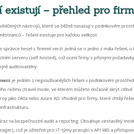
 existují – přehled pro fir
osvědčených nástrojů, které se běžně nasazují v podnikovém prostř
ěstnanců – řešení existuje pro každou velikost.
 správce hesel s firemní verzí. Jedná se o jedno z mála řešení, 
stním serveru (self-hosted), což ocení firmy s přísnými požadavky n
ejně auditovatelný.
iness
je jedním z nejpoužívanějších řešení v podnikovém prostředí
ího režimu (travel mode, ve kterém můžete dočasně skrýt citlivé 
roji jako Okta nebo Azure AD. Vhodné pro firmy, které chtějí řeše
infrastrukturu.
raz na bezpečnostní audit a reporting. Obsahuje vestavěný modu
ger), což je užitečné pro IT týmy pracující s API klíči a přístup