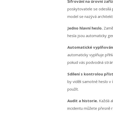
Šifrování na úrovni zaříz
poskytovatele se odesílá 
model se nazývá architek
Jedno hlavní heslo.
Zaměs
hesla jsou automaticky ge
Automatické vyplňování
automaticky vyplňuje přih
pokud vás podvodná stránk
Sdílení s kontrolou přís
by viděli samotné heslo v
použít.
Audit a historie.
Každá ak
incidentu můžete přesně r