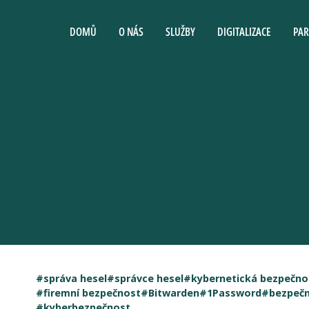
DOMŮ
O NÁS
SLUŽBY
DIGITALIZACE
PAR
#správa hesel
#správce hesel
#kybernetická bezpečno
#firemní bezpečnost
#Bitwarden
#1Password
#bezpečn
#kyberbezpečnost