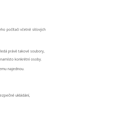
eho počítači včetně síťových
 hledá právě takové soubory,
 namísto konkrétní osoby.
všemu najednou.
ezpečné ukládání,