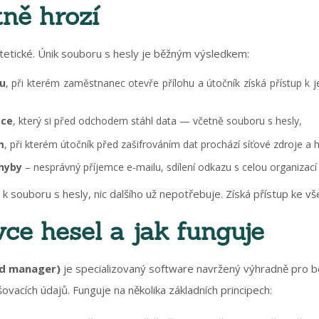
ně hrozí
etické. Únik souboru s hesly je běžným výsledkem:
u
, při kterém zaměstnanec otevře přílohu a útočník získá přístup k j
nce
, který si před odchodem stáhl data — včetně souboru s hesly,
m
, při kterém útočník před zašifrováním dat prochází síťové zdroje a
chyby
– nesprávný příjemce e-mailu, sdílení odkazu s celou organizací
 k souboru s hesly, nic dalšího už nepotřebuje. Získá přístup ke 
vce hesel a jak funguje
rd manager)
je specializovaný software navržený výhradně pro b
šovacích údajů. Funguje na několika základních principech: