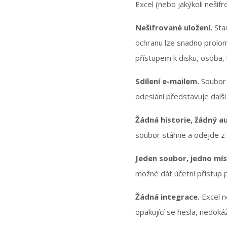
Excel (nebo jakýkoli nešif
Nešifrované uložení.
Stan
ochranu lze snadno prolom
přístupem k disku, osoba, 
Sdílení e-mailem.
Soubor 
odeslání představuje dal
Žádná historie, žádný au
soubor stáhne a odejde z 
Jeden soubor, jedno mís
možné dát účetní přístup p
Žádná integrace.
Excel n
opakující se hesla, nedokáž