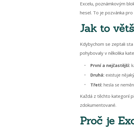
Excelu, poznámkovým blok
hesel. To je pozvánka pro 
Jak to větš
Kdybychom se zeptali sta 
pohybovaly v několika kate
První a nejčastější:
k
Druhá:
existuje nějak
Třetí:
hesla se neměni
Každá z těchto kategorií p
zdokumentované.
Proč je Ex