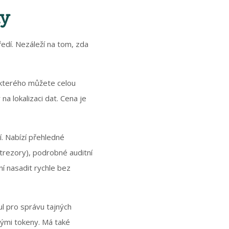
my
edí. Nezáleží na tom, zda
u kterého můžete celou
a lokalizaci dat. Cena je
. Nabízí přehledné
trezory), podrobné auditní
ní nasadit rychle bez
l pro správu tajných
ovými tokeny. Má také