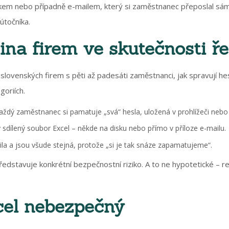
em nebo případně e-mailem, který si zaměstnanec přeposlal sám
útočníka.
ina firem ve skutečnosti ře
slovenských firem s pěti až padesáti zaměstnanci, jak spravují he
goriích.
aždý zaměstnanec si pamatuje „svá“ hesla, uložená v prohlížeči neb
ý sdílený soubor Excel – někde na disku nebo přímo v příloze e-mailu.
la a jsou všude stejná, protože „si je tak snáze zapamatujeme“.
ředstavuje konkrétní bezpečnostní riziko. A to ne hypotetické – re
cel nebezpečný