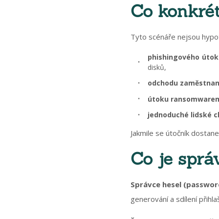
Co konkrét
Tyto scénáře nejsou hypot
phishingového útok
disků,
odchodu zaměstna
útoku ransomware
jednoduché lidské 
Jakmile se útočník dostane
Co je sprá
Správce hesel (passwo
generování a sdílení přihla