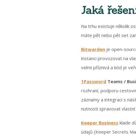
Jaká řešení
Na trhu existuje několik 
máte pět nebo pět set zam
Bitwarden
je open-source
instanci provozovat na vla
velmi příznivá a kód je veř
1Password
Teams / Bus
rozhraní, podporu cestovn
záznamy a integraci s nást
nutnosti spravovat vlastní 
Keeper Business
klade dů
údajů (Keeper Secrets Mana