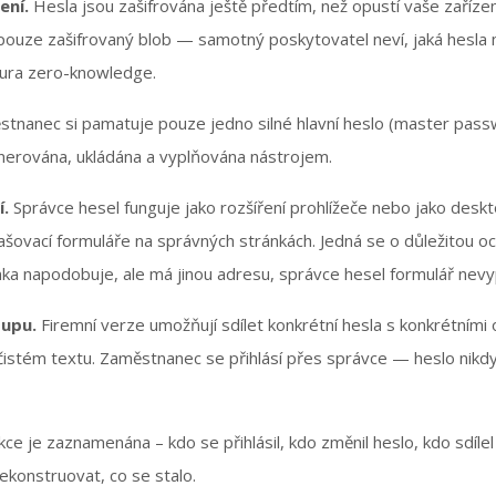
ení.
Hesla jsou zašifrována ještě předtím, než opustí vaše zaříze
pouze zašifrovaný blob — samotný poskytovatel neví, jaká hesla
tura zero-knowledge.
tnanec si pamatuje pouze jedno silné hlavní heslo (master passw
nerována, ukládána a vyplňována nástrojem.
.
Správce hesel funguje jako rozšíření prohlížeče nebo jako deskt
lašovací formuláře na správných stránkách. Jedná se o důležitou 
a napodobuje, ale má jinou adresu, správce hesel formulář nevyp
tupu.
Firemní verze umožňují sdílet konkrétní hesla s konkrétními
 čistém textu. Zaměstnanec se přihlásí přes správce — heslo nikdy
ce je zaznamenána – kdo se přihlásil, kdo změnil heslo, kdo sdílel
ekonstruovat, co se stalo.