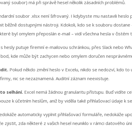
rovaný soubor) má při správě hesel několik zásadních problémů.
dardní soubor .xlsx není šifrovaný. I kdybyste mu nastavili heslo 
it běžně dostupnými nástroji. Kdokoli, kdo se k souboru dostane 
které byl omylem přeposlán e-mail – vidí všechna hesla v čistém t
s hesly putuje firemní e-mailovou schránkou, přes Slack nebo W
ší bod, kde může být zachycen nebo omylem doručen nesprávnému
dit.
Pokud někdo změní heslo v Excelu, nikdo se nedozví, kdo to 
firmy, nic se nezaznamená. Auditní záznam neexistuje.
to selhání.
Excel nemá žádnou granularitu přístupu. Buď vidíte ce
ouze k účetním heslům, aniž by viděla také přihlašovací údaje k s
edokáže automaticky vyplnit přihlašovací formuláře, nedokáže upo
e zjistit, zda některé z vašich hesel neuniklo v rámci datového úni