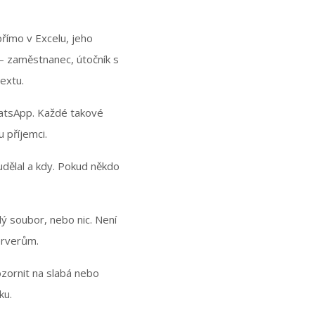
přímo v Excelu, jeho
– zaměstnanec, útočník s
extu.
hatsApp. Každé takové
 příjemci.
udělal a kdy. Pokud někdo
lý soubor, nebo nic. Není
erverům.
zornit na slabá nebo
ku.