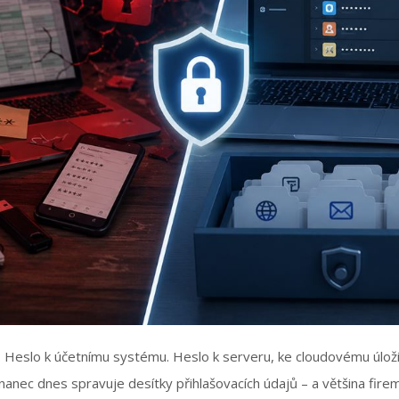
. Heslo k účetnímu systému. Heslo k serveru, ke cloudovému úloži
nec dnes spravuje desítky přihlašovacích údajů – a většina firem 