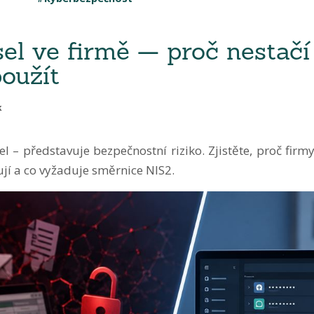
el ve firmě — proč nestačí
použít
k
el – představuje bezpečnostní riziko. Zjistěte, proč firm
tují a co vyžaduje směrnice NIS2.