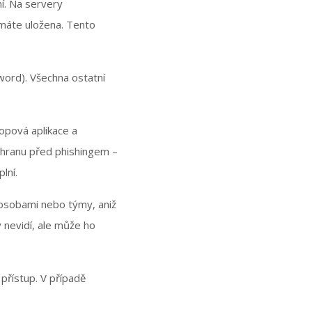
ní. Na servery
 máte uložena. Tento
ord). Všechna ostatní
opová aplikace a
ochranu před phishingem –
lní.
 osobami nebo týmy, aniž
 nevidí, ale může ho
 přístup. V případě