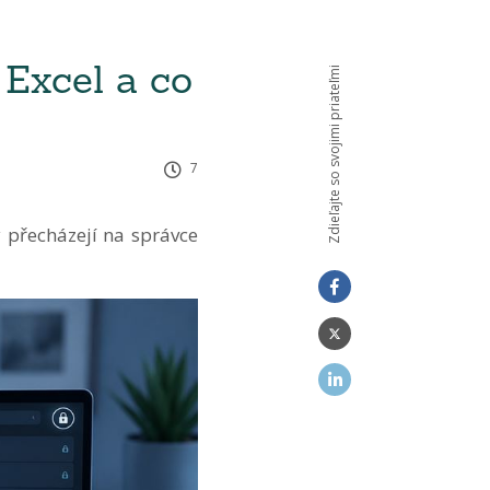
 Excel a co
Zdieľajte so svojimi priateľmi
7
y přecházejí na správce