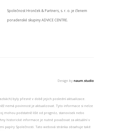
Společnost Hronček & Partners, s. r. o. je členem
poradenské skupiny ADVICE CENTRE.
Design by
naum.studio
zbách) byly přesné v době jejich poslední aktualizace.
ěž nemá povinnost je aktualizovat. Tyto informace si nelze
voj mohou podstatně lišit od prognóz, stanovisek nebo
ny historické informace je nutné považovat za aktuální v
ými papíry Společnosti. Tato webová stránka obsahuje také