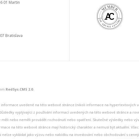
6 01 Martin
a
 07 Bratislava
mem
RedSys.CMS 2.0
.
 že informace uvedené na této webové stránce (nikoli informace na hypertextových va
ůsledky vyplývající z používání informací uvedených na této webové stránce a rovn
te měli nebo neměli provádět rozhodnutí nebo opatření. Skutečné výsledky nebo vý
ace na této webové stránce mají historický charakter a nemusí být aktuální. Všech
 si nelze vykládat jako výzvu nebo nabídku na investování nebo obchodování s cenn