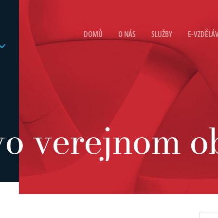
DOMŮ
O NÁS
SLUŽBY
E-VZDĚLÁ
o verejnom o