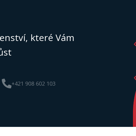
enství, které Vám
ůst
+421 908 602 103