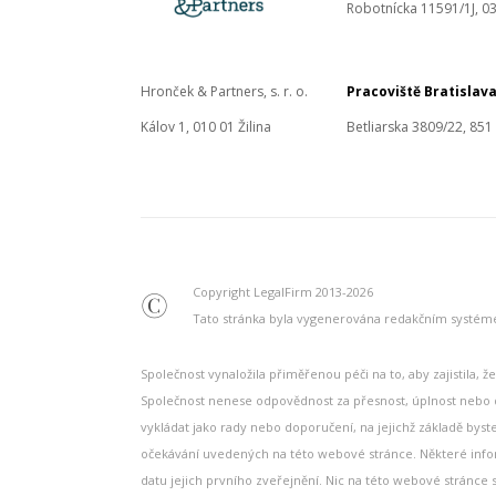
Robotnícka 11591/1J, 03
Hronček & Partners, s. r. o.
Pracoviště Bratislav
Kálov 1, 010 01 Žilina
Betliarska 3809/22, 851
Copyright LegalFirm 2013-2026
©
Tato stránka byla vygenerována redakčním systé
Společnost vynaložila přiměřenou péči na to, aby zajistila,
Společnost nenese odpovědnost za přesnost, úplnost nebo d
vykládat jako rady nebo doporučení, na jejichž základě bys
očekávání uvedených na této webové stránce. Některé inform
datu jejich prvního zveřejnění. Nic na této webové stránce