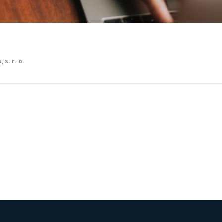
 s. r. o.