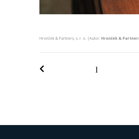
Hronček & Partners, s. r. o. |Autor:
Hronček & Partners,
Predchádzajúca strana
1