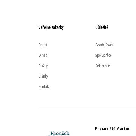
Veřejné zakázky
Důležité
Domů
E-vzdělávání
O nás
Spolupráce
Služby
Reference
Články
Kontakt
Pracoviště Martin