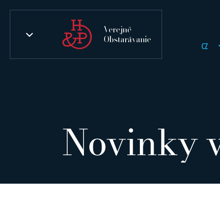
Verejné
Obstarávanie
CZ
Novinky v