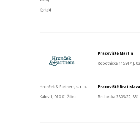
Kontakt
Pracoviště Martin
Robotnícka 11591/1J, 03
Hronček & Partners, s. r. o.
Pracoviště Bratislav
Kálov 1, 010 01 Žilina
Betliarska 3809/22, 851