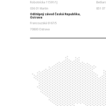
Robotnícka 11591/1J
Betliar
036 01 Martin
851 07 
Odštěpný závod Česká Republika,
Ostrava​
Francouzská 6167/5
70800 Ostrava