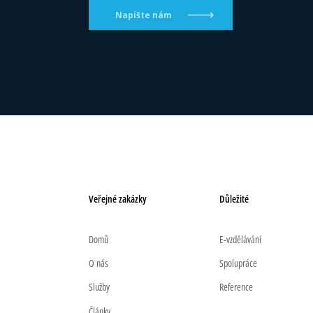
Napište nám
Veřejné zakázky
Důležité
Domů
E-vzdělávání
O nás
Spolupráce
Služby
Reference
Články