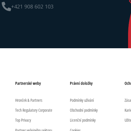
+421 908 602 103
Partnerské weby
Právní doložky
Och
Hronček & Partners
Podmínky užívání
Zása
Tech Regulatory Corporate
Obchodní podmínky
Kari
Top Privacy
Licenční podmínky
Užit
Partner veřejného sektoru
Cookies