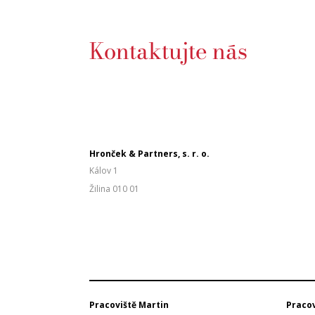
Kontaktujte nás
Hronček & Partners, s. r. o.
Kálov 1
Žilina 010 01
Pracoviště Martin
Pracov