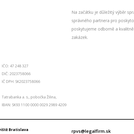
Na začátku je důležitý výběr spr
správného partnera pro poskytov
poskytujeme odborně a kvalitně 
zakázek.
IČO: 47 248 327
DIČ: 2023758066
IČ DPH: SK2023758066
Tatrabanka a. s., pobočka Žilina,
IBAN: SK93 1100 0000 0029 2989 4209
iště Bratislava
rpvs@legalfirm.sk