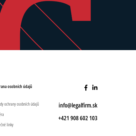
rana osobních údajů
dy ochrany osobních údajů
info@legalfirm.sk
éra
+421 908 602 103
ečné linky