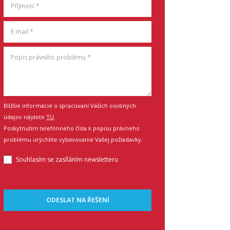
Bližšie informácie o spracúvaní Vašich osobných
údajov nájdete
TU
.
Poskytnutím telefónneho čísla k popisu právneho
problému urýchlite vybavovanie Vašej požiadavky.
Souhlasím se zasíláním newsletteru
ODESLAT NA ŘEŠENÍ