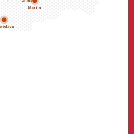
Žilina
Martin
atislava