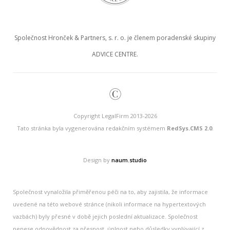
Společnost Hronček & Partners, s. r. o. je členem poradenské skupiny
ADVICE CENTRE.
©
Copyright LegalFirm 2013-2026
Tato stránka byla vygenerována redakčním systémem
RedSys.CMS 2.0
.
Design by
naum.studio
Společnost vynaložila přiměřenou péči na to, aby zajistila, že informace
uvedené na této webové stránce (nikoli informace na hypertextových
vazbách) byly přesné v době jejich poslední aktualizace. Společnost
nenese odpovědnost za přesnost, úplnost nebo důsledky vyplývající z