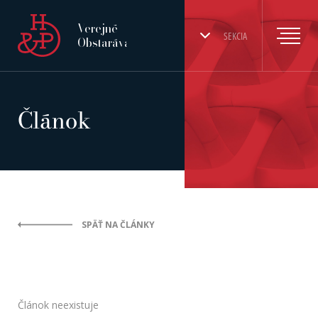
Verejné
SEKCIA
Obstarávanie
Článok
SPÄŤ NA ČLÁNKY
Článok neexistuje