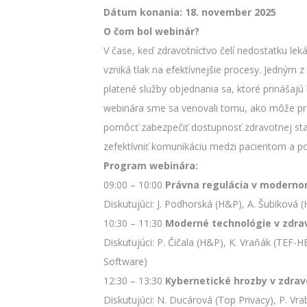
Dátum konania: 18. november 2025
O čom bol webinár?
V čase, keď zdravotníctvo čelí nedostatku leká
vzniká tlak na efektívnejšie procesy. Jedným
platené služby objednania sa, ktoré prinášajú 
webinára sme sa venovali tomu, ako môže p
pomôcť zabezpečiť dostupnosť zdravotnej staro
zefektívniť komunikáciu medzi pacientom a p
Program webinára:
09:00 – 10:00
Právna regulácia v modernom
Diskutujúci: J. Podhorská (H&P), A. Šubiková 
10:30 – 11:30
Moderné technológie v zdra
Diskutujúci: P. Čičala (H&P), K. Vraňák (TEF
Software)
12:30 – 13:30
Kybernetické hrozby v zdrav
Diskutujúci: N. Ducárová (Top Privacy), P. Vr