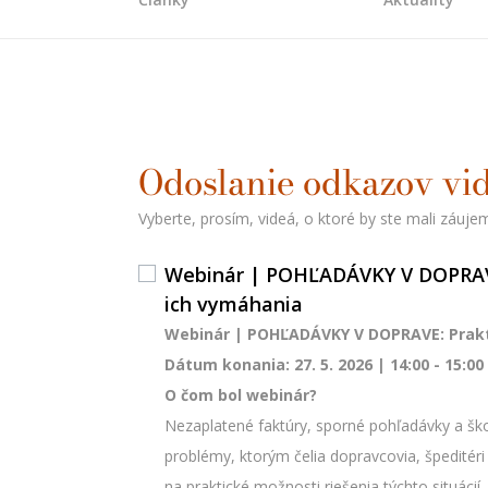
Odoslanie odkazov vi
Vyberte, prosím, videá, o ktoré by ste mali záuje
Webinár | POHĽADÁVKY V DOPRAVE
ich vymáhania
Webinár | POHĽADÁVKY V DOPRAVE: Prakt
Dátum konania: 27. 5. 2026 | 14:00 - 15:00
O čom bol webinár?
Nezaplatené faktúry, sporné pohľadávky a ško
problémy, ktorým čelia dopravcovia, špeditéri
na praktické možnosti riešenia týchto situác