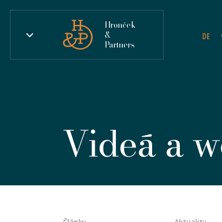
Hronček
&
DE
Partners
Videá a w
Články
Aktuality