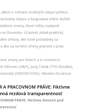
ý zákon o ochrane osobných údajov prinesú
pracúvania údajov a fungovania online služieb.
islatívne zmeny, ktoré môžu ovplyvniť
a Slovensku. Účastníci získali praktický
itálne zmluvy, aké nové požiadavky sa
 ako sa na tieto zmeny pripraviť v praxi.
atívne zmeny pre fintech a e-commerce
r Višňovec (H&P), Juraj Tobák (TPA Slovakia),
rušovský (GREENSTONE), Nikoleta Ducárová
HR A PRACOVNOM PRÁVE: Fiktívne
inná mzdová transparentnosť
COVNOM PRÁVE: Fiktívne živnosti pod
arentnosť