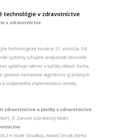
technológie v zdravotníctve
e v zdravotníctve
jšie technologické inovácie 21. storočia. Od
očilé systémy schopné analyzovať obrovské
nes uplatňuje takmer v každej oblasti života,
e správne nastavenie algoritmov aj právnych
nu a zodpovednú implementáciu umelej
 zdravotníctve a platby v zdravotníctve
(H&P), R. Zanovit (všeobecný lekár)
votníctve
-HEALTH Node Slovakia), Marek Drnzik (BeKa