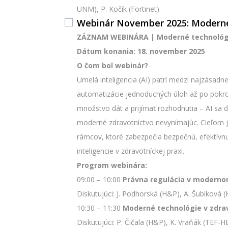
UNM), P. Kočík (Fortinet)
Webinár November 2025: Moderné 
ZÁZNAM WEBINÁRA | Moderné technológi
Dátum konania: 18. november 2025
O čom bol webinár?
Umelá inteligencia (AI) patrí medzi najzásadne
automatizácie jednoduchých úloh až po pokr
množstvo dát a prijímať rozhodnutia – AI sa d
moderné zdravotníctvo nevynímajúc. Cieľom j
rámcov, ktoré zabezpečia bezpečnú, efektív
inteligencie v zdravotníckej praxi.
Program webinára:
09:00 – 10:00
Právna regulácia v modernom
Diskutujúci: J. Podhorská (H&P), A. Šubiková 
10:30 – 11:30
Moderné technológie v zdra
Diskutujúci: P. Čičala (H&P), K. Vraňák (TEF