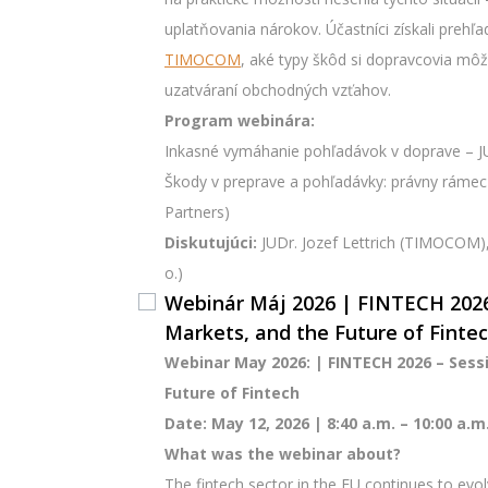
uplatňovania nárokov. Účastníci získali preh
TIMOCOM
, aké typy škôd si dopravcovia môžu
uzatváraní obchodných vzťahov.
Program webinára:
Inkasné vymáhanie pohľadávok v doprave – J
Škody v preprave a pohľadávky: právny rámec
Partners)
Diskutujúci:
JUDr. Jozef Lettrich (TIMOCOM),
o.)
Webinár Máj 2026 | FINTECH 2026 
Markets, and the Future of Finte
Webinar May 2026: | FINTECH 2026 – Sessi
Future of Fintech
Date: May 12, 2026 | 8:40 a.m. – 10:00 a.m
What was the webinar about?
The fintech sector in the EU continues to evol