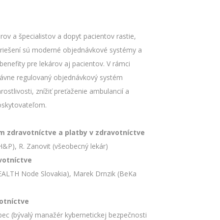
rov a špecialistov a dopyt pacientov rastie,
 z riešení sú moderné objednávkové systémy a
benefity pre lekárov aj pacientov. V rámci
rávne regulovaný objednávkový systém
stlivosti, znížiť preťaženie ambulancií a
oskytovateľom.
 zdravotníctve a platby v zdravotníctve
(H&P), R. Zanovit (všeobecný lekár)
votníctve
-HEALTH Node Slovakia), Marek Drnzik (BeKa
otníctve
abec (bývalý manažér kybernetickej bezpečnosti