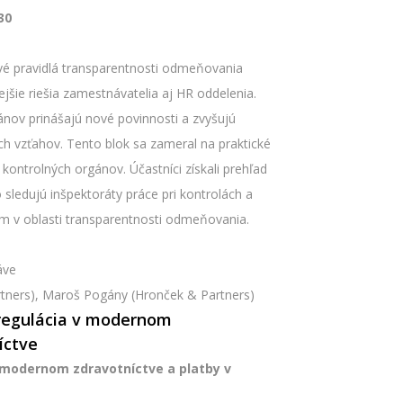
30
ové pravidlá transparentnosti odmeňovania
ejšie riešia zamestnávatelia aj HR oddelenia.
gánov prinášajú nové povinnosti a zvyšujú
h vzťahov. Tento blok sa zameral na praktické
ontrolných orgánov. Účastníci získali prehľad
o sledujú inšpektoráty práce pri kontrolách a
m v oblasti transparentnosti odmeňovania.
áve
ners), Maroš Pogány (Hronček & Partners)
regulácia v modernom
íctve
modernom zdravotníctve a platby v