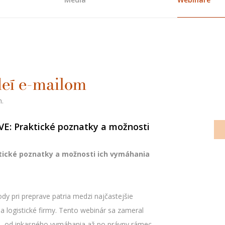
deí e-mailom
m.
: Praktické poznatky a možnosti
ické poznatky a možnosti ich vymáhania
dy pri preprave patria medzi najčastejšie
 a logistické firmy. Tento webinár sa zameral
ií – od inkasného vymáhania až po právny rámec