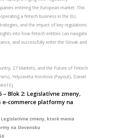
mpanies entering the European market. This
operating a fintech business in the EU,
strategies, and the impact of key regulations
sights into how fintech entities can navigate
ance, and successfully enter the Slovak and
ntry, 27 Markets, and the Future of Fintech
ners), Yelyzaveta Korolova (Payout), Daniel
 MHITE)
– Blok 2: Legislatívne zmeny,
 a e-commerce platformy na
: Legislatívne zmeny, ktoré menia
formy na Slovensku
50