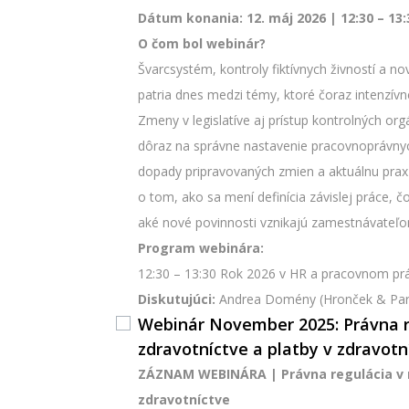
Dátum konania: 12. máj 2026 | 12:30 – 13:
O čom bol webinár?
Švarcsystém, kontroly fiktívnych živností a n
patria dnes medzi témy, ktoré čoraz intenzívn
Zmeny v legislatíve aj prístup kontrolných or
dôraz na správne nastavenie pracovnoprávnyc
dopady pripravovaných zmien a aktuálnu prax k
o tom, ako sa mení definícia závislej práce, č
aké nové povinnosti vznikajú zamestnávateľo
Program webinára:
12:30 – 13:30 Rok 2026 v HR a pracovnom pr
Diskutujúci:
Andrea Domény (Hronček & Part
Webinár November 2025: Právna 
zdravotníctve a platby v zdravotn
ZÁZNAM WEBINÁRA | Právna regulácia v 
zdravotníctve