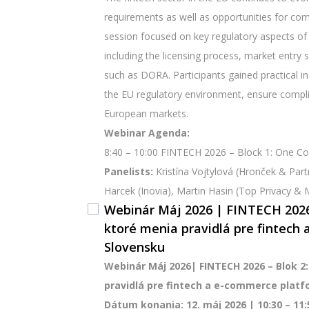
requirements as well as opportunities for co
session focused on key regulatory aspects of 
including the licensing process, market entry 
such as DORA. Participants gained practical in
the EU regulatory environment, ensure compli
European markets.
Webinar Agenda:
8:40 – 10:00 FINTECH 2026 – Block 1: One Cou
Panelists:
Kristína Vojtylová (Hronček & Part
Harcek (Inovia), Martin Hasin (Top Privacy &
Webinár Máj 2026 | FINTECH 2026 
ktoré menia pravidlá pre fintech
Slovensku
Webinár Máj 2026| FINTECH 2026 – Blok 2
pravidlá pre fintech a e-commerce plat
Dátum konania: 12. máj 2026 | 10:30 – 11: