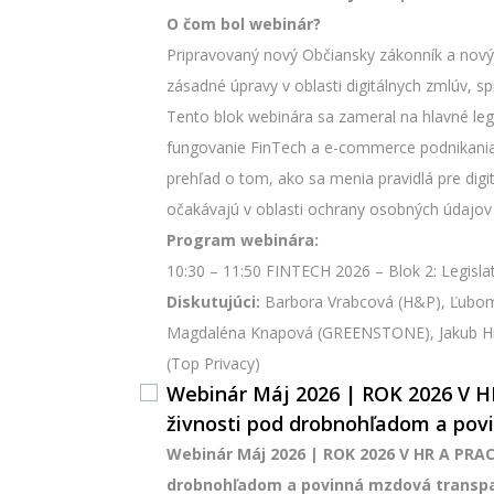
O čom bol webinár?
Pripravovaný nový Občiansky zákonník a nov
zásadné úpravy v oblasti digitálnych zmlúv, s
Tento blok webinára sa zameral na hlavné leg
fungovanie FinTech a e-commerce podnikania n
prehľad o tom, ako sa menia pravidlá pre dig
očakávajú v oblasti ochrany osobných údajov a
Program webinára:
10:30 – 11:50 FINTECH 2026 – Blok 2: Legisl
Diskutujúci:
Barbora Vrabcová (H&P), Ľubomí
Magdaléna Knapová (GREENSTONE), Jakub H
(Top Privacy)
Webinár Máj 2026 | ROK 2026 V 
živnosti pod drobnohľadom a pov
Webinár Máj 2026 | ROK 2026 V HR A PRA
drobnohľadom a povinná mzdová transp