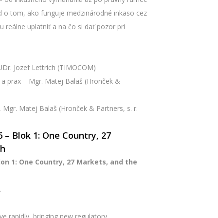
ľad o tom, ako funguje medzinárodné inkaso cez
 reálne uplatniť a na čo si dať pozor pri
UDr. Jozef Lettrich (TIMOCOM)
 a prax – Mgr. Matej Balaš (Hronček &
 Mgr. Matej Balaš (Hronček & Partners, s. r.
– Blok 1: One Country, 27
ch
on 1: One Country, 27 Markets, and the
.
ve rapidly, bringing new regulatory