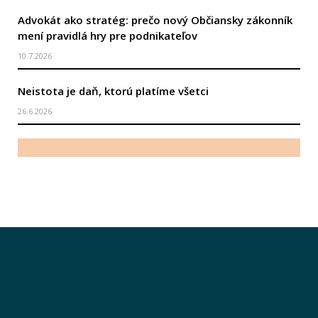
Advokát ako stratég: prečo nový Občiansky zákonník
mení pravidlá hry pre podnikateľov
10.7.2026
Neistota je daň, ktorú platíme všetci
26.6.2026