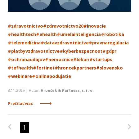
#zdravotnictvo
#zdravotnictvo20
#inovacie
#healthtech
#ehealth
#umelainteligencia
#robotika
#telemedicina
#datavzdravotnictve
#pravnaregulacia
#platbyvzdravotnictve
#kyberbezpecnost
#gdpr
#ochranaudajov
#nemocnice
#lekari
#startups
#tefhealth
#fortinet
#hroncekpartners
#slovensko
#webinare
#onlinepodujatie
3.11.2025 | Autor:
Hronček & Partners, s. r. o.
Prečítať viac
Predchádzajúca strana
Na
1