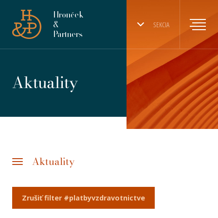
Hronček
&
SEKCIA
Partners
Aktuality
Aktuality
Zrušiť filter #platbyvzdravotnictve