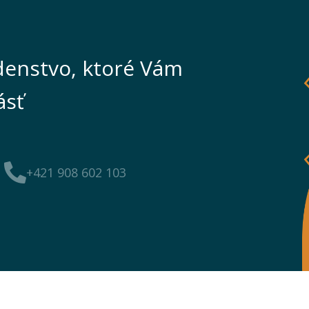
enstvo, ktoré Vám
ásť
+421 908 602 103