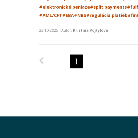
#elektronické peniaze
#split payments
#ful
#AML/CFT
#EBA
#NBS
#regulácia platieb
#fin
23.10.2025 |Autor:
Kristína Vojtylová
Predchádzajúca strana
1