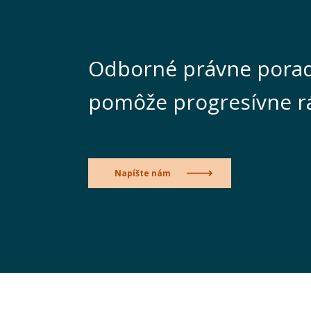
Odborné právne porad
pomôže progresívne r
Napíšte nám