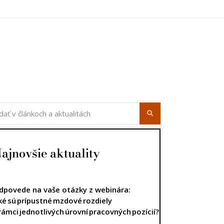
ajnovšie aktuality
dpovede na vaše otázky z webinára:
ké sú prípustné mzdové rozdiely
 rámci jednotlivých úrovní pracovných pozícií?