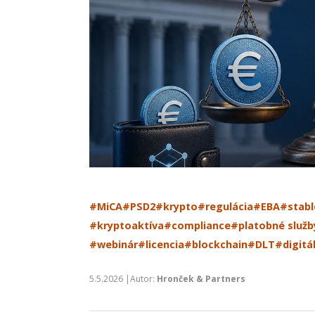
#MiCA
#PSD2
#krypto
#regulácia
#EBA
#stabl
#kryptoaktíva
#compliance
#platobné služb
#webinár
#licencia
#blockchain
#DLT
#digitá
5.5.2026 |Autor:
Hronček & Partners