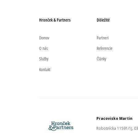
Hronček & Partners
Dôležité
Domov
Partneri
O nás
Referencie
Služby
Články
Kontakt
Pracovisko Martin
Robotnícka 11591/1J, 03