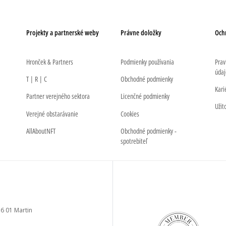
Projekty a partnerské weby
Právne doložky
Och
Hronček & Partners
Podmienky používania
Prav
údaj
T | R | C
Obchodné podmienky
Kari
Partner verejného sektora
Licenčné podmienky
Užit
Verejné obstarávanie
Cookies
AllAboutNFT
Obchodné podmienky -
spotrebiteľ
6 01 Martin