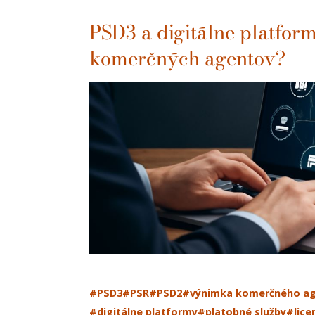
PSD3 a digitálne platfor
komerčných agentov?
#PSD3
#PSR
#PSD2
#výnimka komerčného a
#digitálne platformy
#platobné služby
#lice