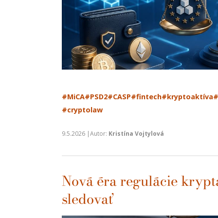
#MiCA
#PSD2
#CASP
#fintech
#kryptoaktíva
#
#cryptolaw
9.5.2026 |Autor:
Kristína Vojtylová
Nová éra regulácie krypt
sledovať