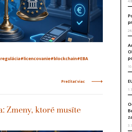
4.
P
p
24
A
O
p
regulácia
#licencovanie
#blockchain
#EBA
10
E
Prečítať viac
1.
O
a: Zmeny, ktoré musíte
B
z
3.