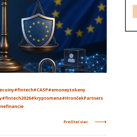
ecoiny
#fintech
#CASP
#emoneytokeny
y
#fintech2026
#kryptomena
#HrončekPartners
lnefinancie
Prečítať viac