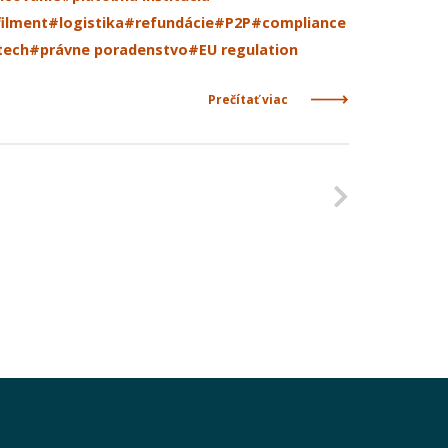
filment
#logistika
#refundácie
#P2P
#compliance
tech
#právne poradenstvo
#EU regulation
Prečítať viac
Nasleduj