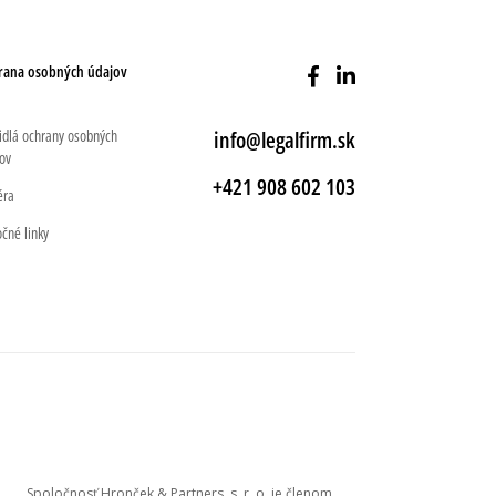
rana osobných údajov
idlá ochrany osobných
info@legalfirm.sk
ov
+421 908 602 103
éra
očné linky
Spoločnosť Hronček & Partners, s. r. o. je členom