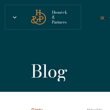
Hronček
&
SK
Partners
Blog
Články
Aktuality