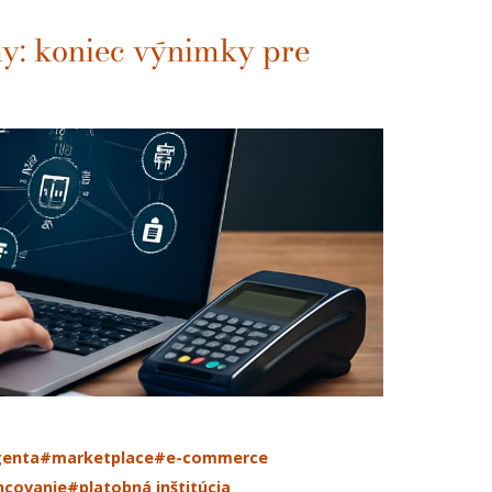
my: koniec výnimky pre
genta
#marketplace
#e-commerce
ncovanie
#platobná inštitúcia