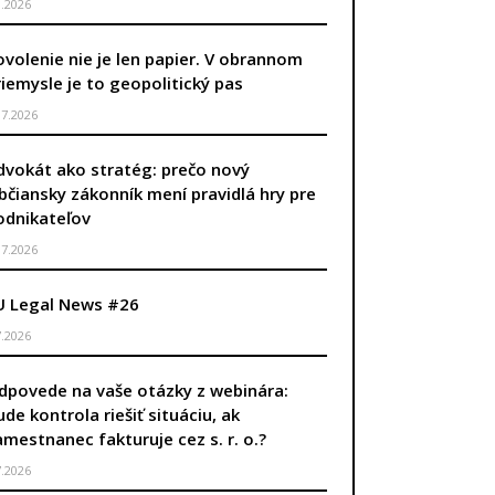
8.2026
ovolenie nie je len papier. V obrannom
riemysle je to geopolitický pas
.7.2026
dvokát ako stratég: prečo nový
bčiansky zákonník mení pravidlá hry pre
odnikateľov
.7.2026
U Legal News #26
7.2026
dpovede na vaše otázky z webinára:
ude kontrola riešiť situáciu, ak
amestnanec fakturuje cez s. r. o.?
7.2026