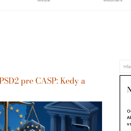
 PSD2 pre CASP: Kedy a
N
O
A
v